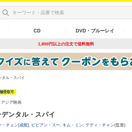
CD
DVD・ブルーレイ
1,800円以上の注文で
送料無料
ンタル・スパイ
舗受取可
アジア映画
シデンタル・スパイ
・チェン[成龍]
,
ビビアン・スー
,
キム・ミン
,
テディ・チャン
(監督)