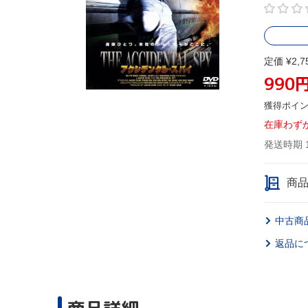
定価 ¥2,7
990
獲得ポイ
在庫わず
発送時期 
商
中古商
返品に