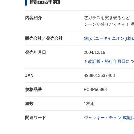
商品詳細
内容紹介
窓ガラスを突き破るなど、
シーンが盛りだくさん！ 
販売会社／発売会社
(株)ポニーキャニオン((株
発売年月日
2004/12/15
改訂版・発行年月日につ
JAN
4988013537408
規格品番
PCBP50863
組数
1枚組
関連ワード
ジャッキー・チェン[成龍]