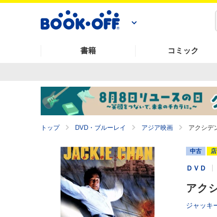
書籍
コミック
トップ
DVD・ブルーレイ
アジア映画
アクシデ
中古
店
ＤＶＤ
アク
ジャッキー