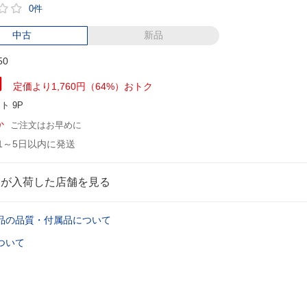
0件
中古
新品
50
円
定価より1,760円（64%）おトク
ント
9P
か
ご注文はお早めに
1～5日以内に発送
品が入荷した店舗を見る
品の品質・付属品について
ついて