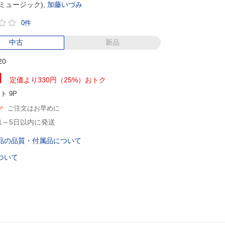
ミュージック),
加藤いづみ
0件
中古
新品
20
円
定価より330円（25%）おトク
ント
9P
か
ご注文はお早めに
1～5日以内に発送
品の品質・付属品について
ついて