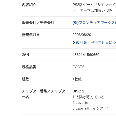
内容紹介
PS2版ゲーム『サモンナイ
グ・テーマは加藤いづみ、エ
販売会社／発売会社
(株)フロンティアワークス
発売年月日
2003/08/20
改訂版・発行年月日につ
JAN
4562141560660
規格品番
FCCT6
組数
1枚組
チャプター番号／チャプタ
DISC 1
ー名
1.太陽が呼んでいる
2.Lovelite
3.Labylinth (インスト)