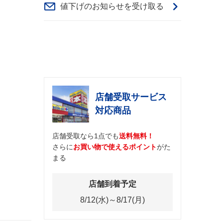
値下げのお知らせを受け取る
店舗受取サービス
対応商品
店舗受取なら1点でも
送料無料！
さらに
お買い物で使えるポイント
がた
まる
店舗到着予定
8/12(水)～8/17(月)