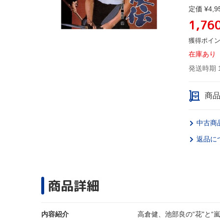
定価 ¥4,9
1,76
獲得ポイ
在庫あり
発送時期 
商
中古商
返品に
商品詳細
内容紹介
高倉健、池部良の“花"と