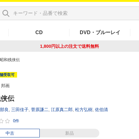
CD
DVD・ブルーレイ
1,800円以上の注文で
送料無料
昭和残侠伝
舗受取可
邦画
残侠伝
部良
,
三田佳子
,
菅原謙二
,
江原真二郎
,
松方弘樹
,
佐伯清
0件
中古
新品