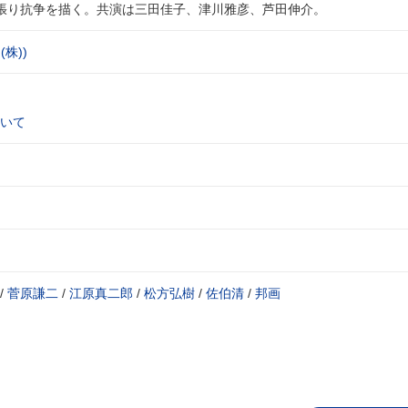
張り抗争を描く。共演は三田佳子、津川雅彦、芦田伸介。
株))
いて
/
菅原謙二
/
江原真二郎
/
松方弘樹
/
佐伯清
/
邦画