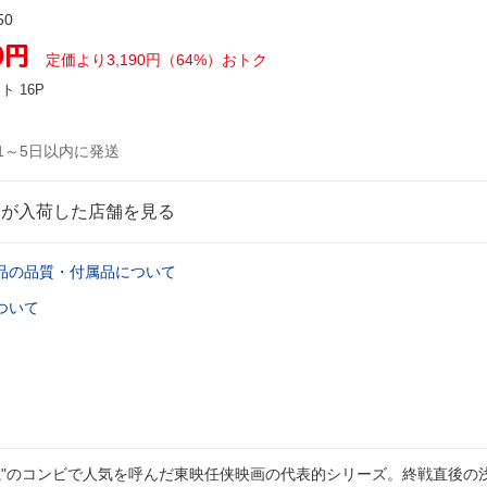
50
0
円
定価より3,190円（64%）おトク
ント
16P
1～5日以内に発送
品が入荷した店舗を見る
品の品質・付属品について
ついて
“嵐"のコンビで人気を呼んだ東映任侠映画の代表的シリーズ。終戦直後の