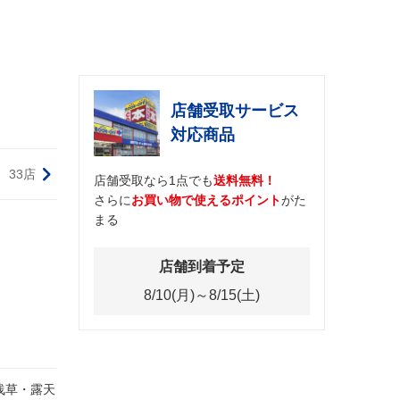
店舗受取サービス
対応商品
33店
店舗受取なら1点でも
送料無料！
さらに
お買い物で使えるポイント
がた
まる
店舗到着予定
8/10(月)～8/15(土)
浅草・露天