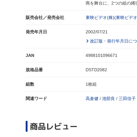
商を舞台に、2つの組の縄
販売会社／発売会社
東映ビデオ(株)(東映ビデオ(
発売年月日
2002/07/21
改訂版・発行年月日につ
JAN
4988101096671
規格品番
DSTD2082
組数
1枚組
関連ワード
高倉健
/
池部良
/
三田佳子
商品レビュー