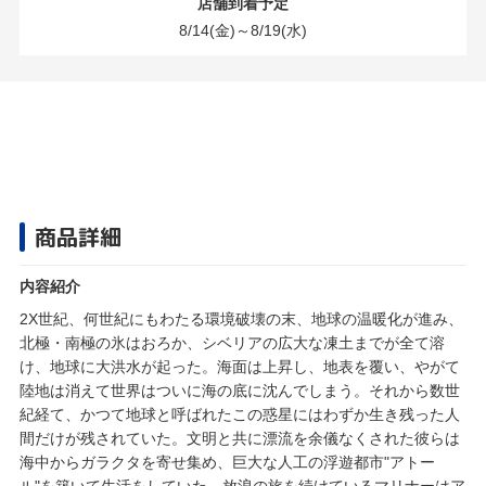
店舗到着予定
8/14(金)～8/19(水)
商品詳細
内容紹介
2X世紀、何世紀にもわたる環境破壊の末、地球の温暖化が進み、
北極・南極の氷はおろか、シベリアの広大な凍土までが全て溶
け、地球に大洪水が起った。海面は上昇し、地表を覆い、やがて
陸地は消えて世界はついに海の底に沈んでしまう。それから数世
紀経て、かつて地球と呼ばれたこの惑星にはわずか生き残った人
間だけが残されていた。文明と共に漂流を余儀なくされた彼らは
海中からガラクタを寄せ集め、巨大な人工の浮遊都市"アトー
ル"を築いて生活をしていた。放浪の旅を続けているマリナーはア