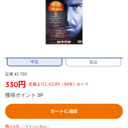
中古
新品
定価 ¥2,750
円
330
定価より2,420円（88%）おトク
獲得ポイント
3P
カートに追加
残り1点
ご注文はお早めに