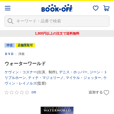
1,800円以上の注文で
送料無料
中古
店舗受取可
ＤＶＤ
洋画
ウォーターワールド
ケヴィン・コスナー
(出演、制作),
デニス・ホッパー
,
ジーン・ト
リプルホーン
,
ティナ・マジョリーノ
,
マイケル・ジェッター
,
ケ
ヴィン・レイノルズ
(監督)
追加する
0件