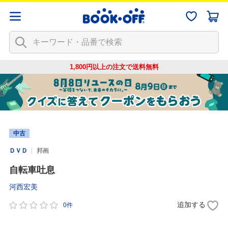
1,800円以上の注文で
送料無料
中古
ＤＶＤ
邦画
自転車吐息
河西宏美
追加する
0件