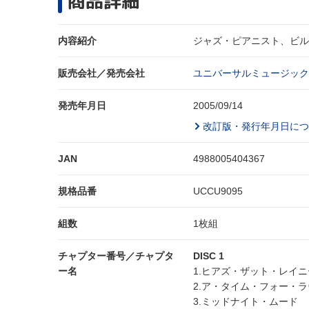
商品詳細
内容紹介
ジャズ・ピアニスト、ビル・
販売会社／発売会社
ユニバーサルミュージック
発売年月日
2005/09/14
改訂版・発行年月日につ
JAN
4988005404367
規格品番
UCCU9095
組数
1枚組
チャプター番号／チャプタ
DISC 1
ー名
1.ヒアズ・ザット・レイ
2.ア・タイム・フォー・ラ
3.ミッドナイト・ムード