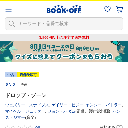
1,800円以上の注文で
送料無料
中古
店舗受取可
ＤＶＤ
洋画
ドロップ・ゾーン
ウェズリー・スナイプス
,
ゲイリー・ビジー
,
ヤンシー・バトラー
,
マイケル・ジェッター
,
ジョン・バダム
(監督、製作総指揮),
ハン
ス・ジマー
(音楽)
追加する
0件