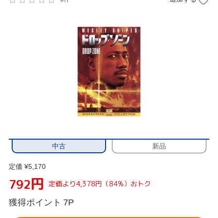
中古
新品
定価 ¥5,170
円
792
定価より4,378円（84%）おトク
獲得ポイント
7P