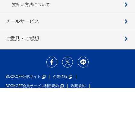
支払い方法について
メールサービス
ご意見・ご感想
BOOKOFF公式サイト
企業情報
BOOKOFF会員サービス利用規約
利用規約
個人情報保護方針
ソーシャルメディアポリシー
カスタマーハラスメントに対する基本方針
在庫あり
特定商取引法に基づく表示
利用者情報の外部送信について
カートにいれる
330円
ブックオフグループホールディングス株式会社