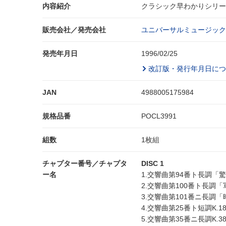
内容紹介
クラシック早わかりシリー
販売会社／発売会社
ユニバーサルミュージック
発売年月日
1996/02/25
改訂版・発行年月日につ
JAN
4988005175984
規格品番
POCL3991
組数
1枚組
チャプター番号／チャプタ
DISC 1
ー名
1.交響曲第94番ト長調「驚
2.交響曲第100番ト長調「
3.交響曲第101番ニ長調「
4.交響曲第25番ト短調K.1
5.交響曲第35番ニ長調K.