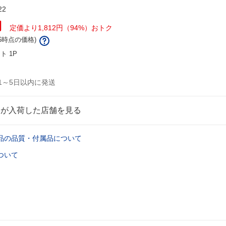
22
円
定価より1,812円（94%）おトク
/16時点の価格)
ント
1P
1～5日以内に発送
品が入荷した店舗を見る
品の品質・付属品について
ついて