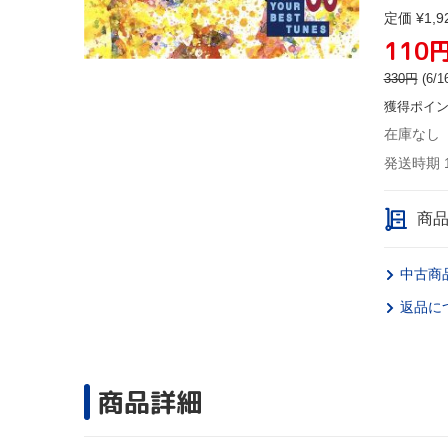
定価 ¥1,9
110
330
円
(6
獲得ポイ
在庫なし
発送時期 
商
中古商
返品に
商品詳細