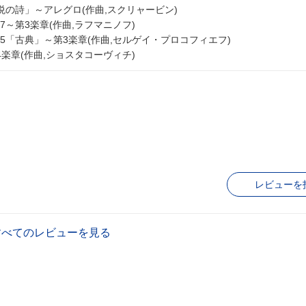
「法悦の詩」～アレグロ(作曲,スクリャービン)
27～第3楽章(作曲,ラフマニノフ)
.25「古典」～第3楽章(作曲,セルゲイ・プロコフィエフ)
第4楽章(作曲,ショスタコーヴィチ)
レビューを
すべてのレビューを見る