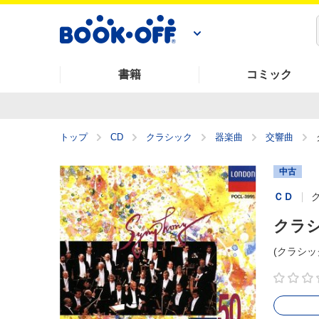
書籍
コミック
トップ
CD
クラシック
器楽曲
交響曲
中古
ＣＤ
クラシ
(クラシッ