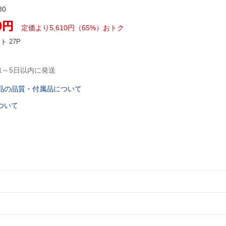
80
0
円
定価より5,610円（65%）おトク
ント
27P
1～5日以内に発送
品の品質・付属品について
ついて