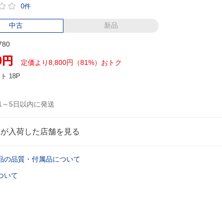
0件
中古
新品
780
0
円
定価より8,800円（81%）おトク
ント
18P
1～5日以内に発送
品が入荷した店舗を見る
品の品質・付属品について
ついて