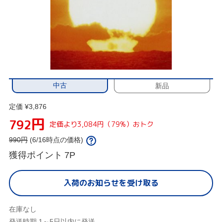
中古
新品
定価 ¥3,876
円
792
定価より3,084円（79%）おトク
990
円
(6/16時点の価格)
獲得ポイント
7P
入荷のお知らせを受け取る
在庫なし
発送時期 1～5日以内に発送