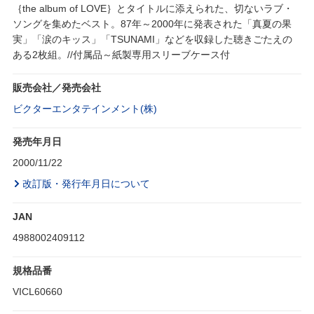
｛the album of LOVE｝とタイトルに添えられた、切ないラブ・
ソングを集めたベスト。87年～2000年に発表された「真夏の果
実」「涙のキッス」「TSUNAMI」などを収録した聴きごたえの
ある2枚組。//付属品～紙製専用スリーブケース付
販売会社／発売会社
ビクターエンタテインメント(株)
発売年月日
2000/11/22
改訂版・発行年月日について
JAN
4988002409112
規格品番
VICL60660