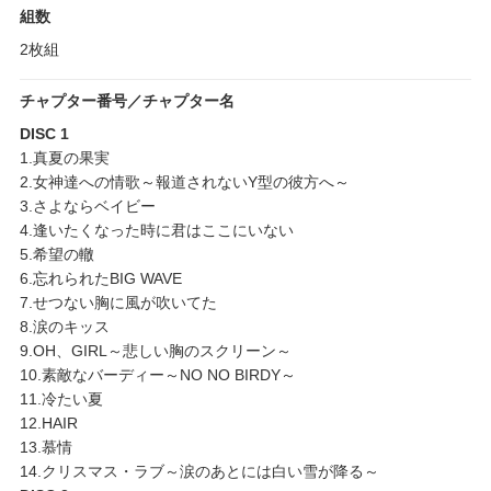
組数
2枚組
チャプター番号／チャプター名
DISC 1
1.真夏の果実
2.女神達への情歌～報道されないY型の彼方へ～
3.さよならベイビー
4.逢いたくなった時に君はここにいない
5.希望の轍
6.忘れられたBIG WAVE
7.せつない胸に風が吹いてた
8.涙のキッス
9.OH、GIRL～悲しい胸のスクリーン～
10.素敵なバーディー～NO NO BIRDY～
11.冷たい夏
12.HAIR
13.慕情
14.クリスマス・ラブ～涙のあとには白い雪が降る～