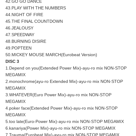
42.GO GO DANCE
43.PLAY WITH THE NUMBERS
44.NIGHT OF FIRE
45.THE FINAL COUNTDOWN
46.JEALOUSY
47.SPEEDWAY
48.BURNING DISIRE
49.POPTEEN
50.MICKEY MOUSE MARCH(Eurobeat Version)
DISC 3
1.Depend on you(Extended Power Mix)-ayu-ro mix NON-STOP
MEGAMIX
2.monochrome(ayu-ro Extended Mix)-ayu-ro mix NON-STOP
MEGAMIX
3.WHATEVER(Euro Power Mix)-ayu-ro mix NON-STOP
MEGAMIX
4.poker face(Extended Power Mix)-ayu-ro mix NON-STOP
MEGAMIX
5.too late(Euro-Power Mix)-ayu-ro mix NON-STOP MEGAMIX
6.kanariya(Power Mix)-ayu-ro mix NON-STOP MEGAMIX
7.Trauma(Eurobeat Mix)-ayu-ro mix NON-STOP MEGAMIX