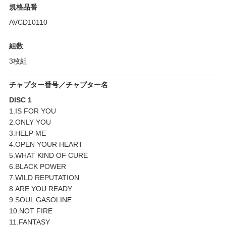
規格品番
AVCD10110
組数
3枚組
チャプター番号／チャプター名
DISC 1
1.IS FOR YOU
2.ONLY YOU
3.HELP ME
4.OPEN YOUR HEART
5.WHAT KIND OF CURE
6.BLACK POWER
7.WILD REPUTATION
8.ARE YOU READY
9.SOUL GASOLINE
10.NOT FIRE
11.FANTASY