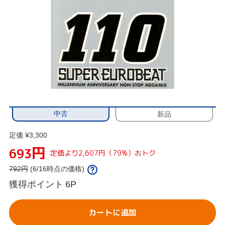
中古
新品
定価 ¥3,300
円
693
定価より2,607円（79%）おトク
792
円
(6/16時点の価格)
獲得ポイント
6P
カートに追加