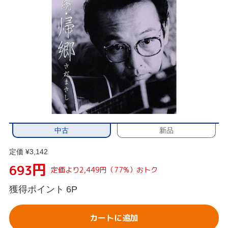
中古
新品
定価 ¥3,142
円
693
定価より2,449円（77%）おトク
獲得ポイント
6P
カートに追加