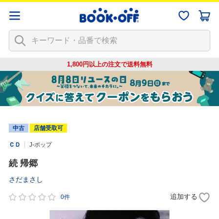
1,800円以上の注文で
送料無料
中古
店舗受取可
ＣＤ
J-ポップ
続 帰郷
さだまさし
追加する
0件