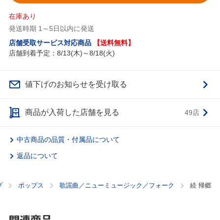
在庫あり
発送時期 1～5日以内に発送
店舗受取サービス対応商品
【送料無料】
店舗到着予定：8/13(木)～8/18(火)
値下げのお知らせを受け取る
商品が入荷した店舗を見る
49店
中古商品の品質・付属品について
返品について
プ
ポップス
歌謡曲／ニューミュージック／フォーク
続 帰郷
関連商品