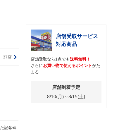
店舗受取サービス
対応商品
37店
店舗受取なら1点でも
送料無料！
さらに
お買い物で使えるポイント
がた
まる
店舗到着予定
8/10(月)～8/15(土)
た記念碑