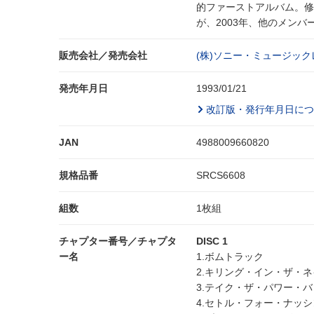
的ファーストアルバム。
が、2003年、他のメンバ
販売会社／発売会社
(株)ソニー・ミュージック
発売年月日
1993/01/21
改訂版・発行年月日につ
JAN
4988009660820
規格品番
SRCS6608
組数
1枚組
チャプター番号／チャプタ
DISC 1
ー名
1.ボムトラック
2.キリング・イン・ザ・
3.テイク・ザ・パワー・
4.セトル・フォー・ナッ