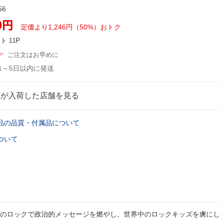
56
0
円
定価より1,246円（50%）おトク
ント
11P
か
ご注文はお早めに
1～5日以内に発送
品が入荷した店舗を見る
品の品質・付属品について
ついて
のロックで政治的メッセージを燃やし、世界中のロックキッズを虜にし