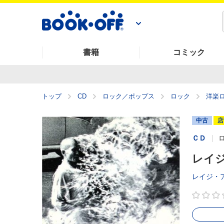
書籍
コミック
トップ
CD
ロック／ポップス
ロック
洋楽
中古
店
ＣＤ
レイ
レイジ・