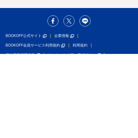
BOOKOFF公式サイト
企業情報
BOOKOFF会員サービス利用規約
利用規約
個人情報保護方針
ソーシャルメディアポリシー
カスタマーハラスメントに対する基本方針
特定商取引法に基づく表示
利用者情報の外部送信について
入荷のお知らせを受け取る
在庫なし
ブックオフグループホールディングス株式会社
ブックオフコーポレーション株式会社
古物商許可番号 第452760001146号 神奈川県公安委員会許可
Copyright(C)BOOKOFF CORPORATION LTD.
All Rights Reserved.