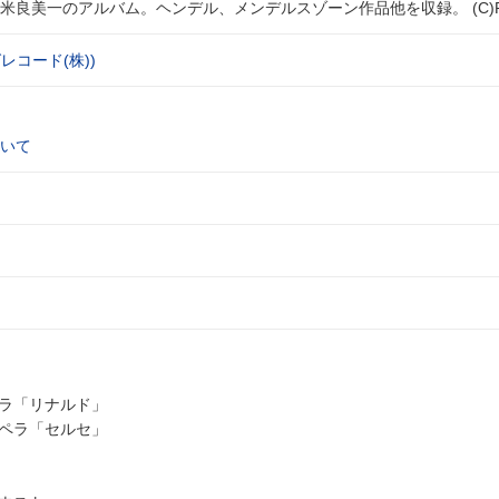
米良美一のアルバム。ヘンデル、メンデルスゾーン作品他を収録。 (C)
レコード(株))
いて
ペラ「リナルド」
オペラ「セルセ」