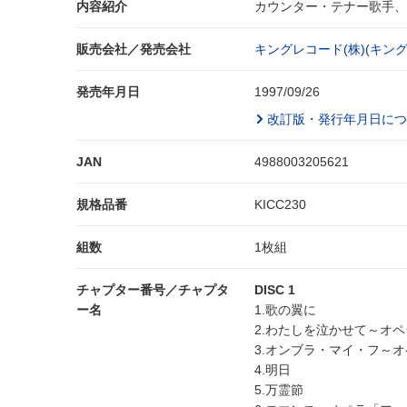
内容紹介
カウンター・テナー歌手、
販売会社／発売会社
キングレコード(株)(キング
発売年月日
1997/09/26
改訂版・発行年月日につ
JAN
4988003205621
規格品番
KICC230
組数
1枚組
チャプター番号／チャプタ
DISC 1
ー名
1.歌の翼に
2.わたしを泣かせて～オ
3.オンブラ・マイ・フ～
4.明日
5.万霊節