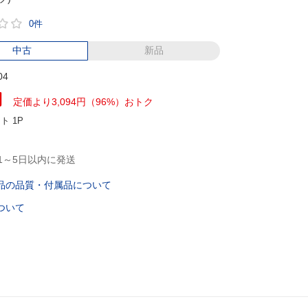
0件
中古
新品
04
円
定価より3,094円（96%）おトク
ント
1P
1～5日以内に発送
品の品質・付属品について
ついて