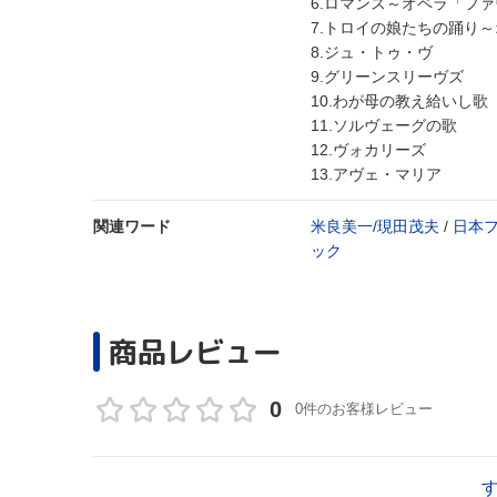
6.ロマンス～オペラ「フ
7.トロイの娘たちの踊り
8.ジュ・トゥ・ヴ
9.グリーンスリーヴズ
10.わが母の教え給いし歌
11.ソルヴェーグの歌
12.ヴォカリーズ
13.アヴェ・マリア
関連ワード
米良美一/現田茂夫
/
日本
ック
商品レビュー
0
0件のお客様レビュー