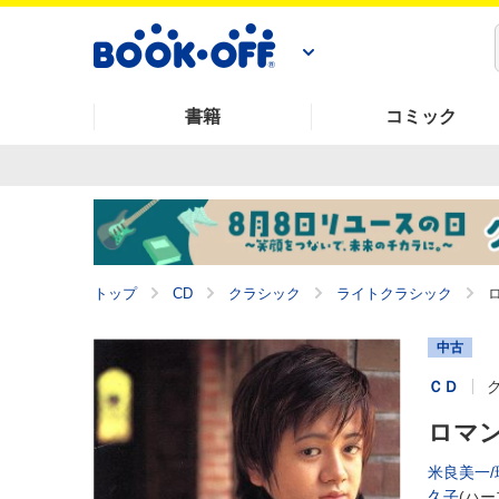
書籍
コミック
トップ
CD
クラシック
ライトクラシック
中古
ＣＤ
ロマ
米良美一/
久子
(ハー