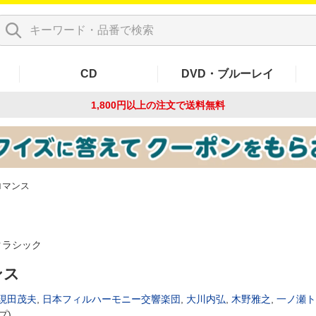
CD
DVD・ブルーレイ
1,800円以上の注文で
送料無料
ロマンス
クラシック
ンス
現田茂夫
,
日本フィルハーモニー交響楽団
,
大川内弘
,
木野雅之
,
一ノ瀬ト
プ)