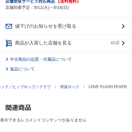
店舗受取サービス対応商品
【送料無料】
店舗到着予定：8/11(火)～8/16(日)
値下げのお知らせを受け取る
商品が入荷した店舗を見る
65店
中古商品の品質・付属品について
返品について
ロック／ヒップホップ／クラブ
邦楽ロック
LOVE FLASH FEVER
関連商品
表示できるレコメンドコンテンツがありません