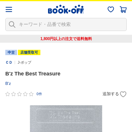
1,800円以上の注文で
送料無料
中古
店舗受取可
ＣＤ
J-ポップ
B'z The Best Treasure
B'z
追加する
0件