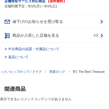
店舗受取サービス対応商品
【送料無料】
店舗到着予定：8/10(月)～8/15(土)
値下げのお知らせを受け取る
商品が入荷した店舗を見る
9店
中古商品の品質・付属品について
返品について
ロック／ヒップホップ／クラブ
邦楽ロック
B'z The Best Treasure
関連商品
表示できるレコメンドコンテンツがありません