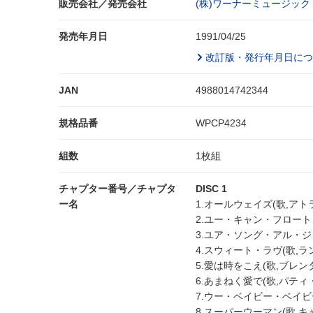
販売会社／発売会社
(株)ワーナーミュージック
発売年月日
1991/04/25
改訂版・発行年月日につ
JAN
4988014742344
規格品番
WPCP4234
組数
1枚組
チャプター番号／チャプタ
DISC 1
ー名
1.オールウェイズ(歌,ア
2.ユー・キャン・フロート
3.ユア・ソング・アル・ジャ
4.スウィート・ラヴ(歌,
5.愛は時をこえ(歌,ブレン
6.あまねく愛で(歌,パティ
7.ウー・ベイビー・ベイビー
8.スーパーウーマン(歌,