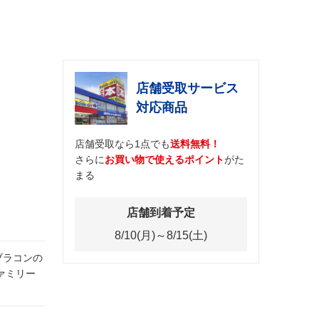
店舗受取サービス
対応商品
店舗受取なら1点でも
送料無料！
さらに
お買い物で使えるポイント
がた
まる
店舗到着予定
8/10(月)～8/15(土)
ブラコンの
ァミリー