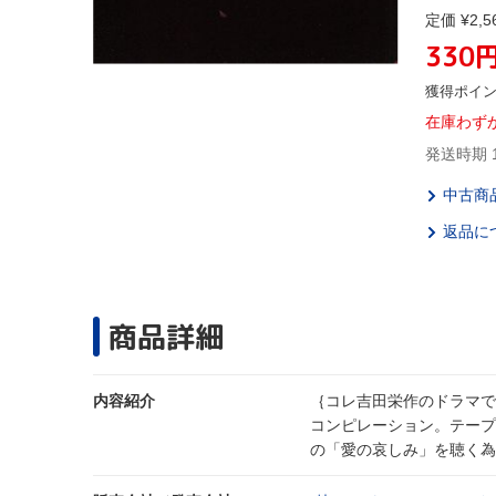
定価 ¥2,5
330
獲得ポイ
在庫わず
発送時期 
中古商
返品に
商品詳細
内容紹介
｛コレ吉田栄作のドラマで
コンピレーション。テープ
の「愛の哀しみ」を聴く為