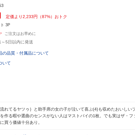
63
円
定価より2,233円（87%）おトク
ント
3P
か
ご注文はお早めに
1～5日以内に発送
品の品質・付属品について
ついて
流れてるヤツゥ｝と助手席の女の子が泣いて喜ぶ(4)も収めたおいしい
を作る暇や選曲のセンスがない人はマストバイの1枚。でも実はザ・フ
に買う価値十分あり。