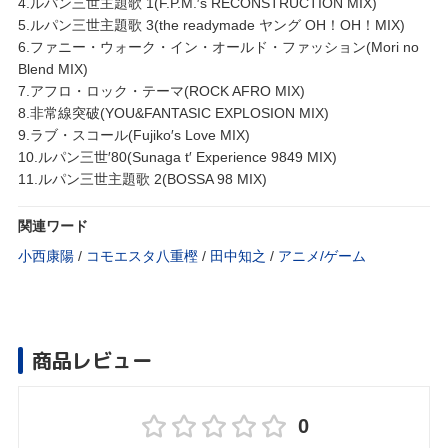
4.ルパン三世主題歌 1(F.P.M.′s RECONSTRUCTION MIX)
5.ルパン三世主題歌 3(the readymade ヤング OH！OH！MIX)
6.ファニー・ウォーク・イン・オールド・ファッション(Mori no
Blend MIX)
7.アフロ・ロック・テーマ(ROCK AFRO MIX)
8.非常線突破(YOU&FANTASIC EXPLOSION MIX)
9.ラブ・スコール(Fujiko′s Love MIX)
10.ルパン三世′80(Sunaga t′ Experience 9849 MIX)
11.ルパン三世主題歌 2(BOSSA 98 MIX)
関連ワード
小西康陽
/
コモエスタ八重樫
/
田中知之
/
アニメ/ゲーム
商品レビュー
0