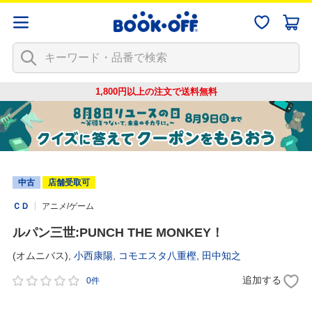
1,800円以上の注文で
送料無料
中古
店舗受取可
ＣＤ
アニメ/ゲーム
ルパン三世:PUNCH THE MONKEY！
(オムニバス),
小西康陽
,
コモエスタ八重樫
,
田中知之
追加する
0件