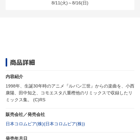
8/11(火)～8/16(日)
商品詳細
内容紹介
1998年、生誕30年時のアニメ『ルパン三世』からの楽曲を、小西
康陽、田中知之、コモエスタ八重樫他のリミックスで収録したリ
ミックス集。 (C)RS
販売会社／発売会社
日本コロムビア(株)(日本コロムビア(株))
発売年月日