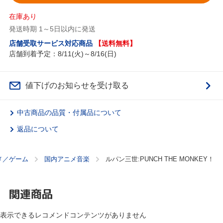
在庫あり
発送時期 1～5日以内に発送
店舗受取サービス対応商品
【送料無料】
店舗到着予定：8/11(火)～8/16(日)
値下げのお知らせを受け取る
中古商品の品質・付属品について
返品について
メ／ゲーム
国内アニメ音楽
ルパン三世:PUNCH THE MONKEY！
関連商品
表示できるレコメンドコンテンツがありません