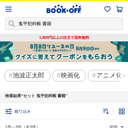
1,800円以上の注文で
送料無料
池波正太郎
映画化
アニメ化
検索結果
セット 鬼平犯科帳 書籍
絞り込み
1件～3件（全3件）
30件