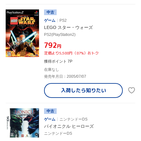
中古
ゲーム
PS2
LEGO スター・ウォーズ
PS2(PlayStation2)
¥792
円
定価より5,588円（87%）おトク
獲得ポイント 7P
在庫なし
発売年月日：2005/07/07
入荷したら
知りたい
中古
ゲーム
ニンテンドーDS
バイオニクル ヒーローズ
ニンテンドーDS