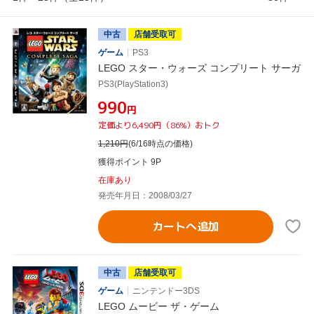
中古
店舗受取可
ゲーム
PS3
LEGO スター・ウォーズ コンプリート サーガ
PS3(PlayStation3)
¥990
円
定価より6,490円（86%）おトク
1,210
円
(6/16時点の価格)
獲得ポイント 9P
在庫あり
発売年月日：2008/03/27
カートへ追加
中古
店舗受取可
ゲーム
ニンテンドー3DS
LEGO ムービー ザ・ゲーム