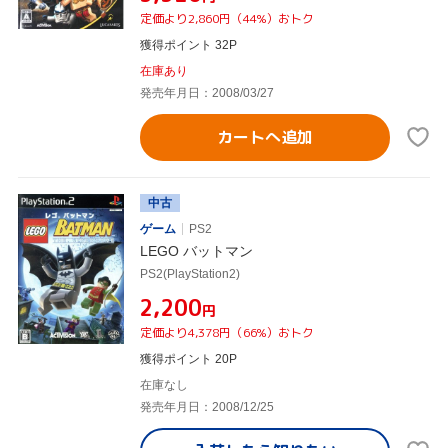
定価より2,860円（44%）おトク
獲得ポイント 32P
在庫あり
発売年月日：2008/03/27
カートへ追加
中古
ゲーム
PS2
LEGO バットマン
PS2(PlayStation2)
¥2,200
円
定価より4,378円（66%）おトク
獲得ポイント 20P
在庫なし
発売年月日：2008/12/25