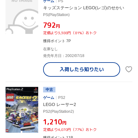
ゲーム
PS
キッズステーション LEGO(レゴ)のせかい
PS(PlayStation)
¥792
円
定価より3,388円（81%）おトク
獲得ポイント 7P
在庫なし
発売年月日：2002/07/18
入荷したら
知りたい
中古
ゲーム
PS2
LEGO レーサー2
PS2(PlayStation2)
¥1,210
円
定価より4,070円（77%）おトク
獲得ポイント 11P