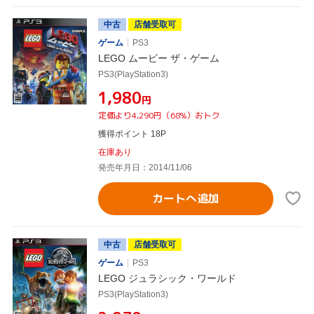
中古
店舗受取可
ゲーム
PS3
LEGO ムービー ザ・ゲーム
PS3(PlayStation3)
¥1,980
円
定価より4,290円（68%）おトク
獲得ポイント 18P
在庫あり
発売年月日：2014/11/06
カートへ追加
中古
店舗受取可
ゲーム
PS3
LEGO ジュラシック・ワールド
PS3(PlayStation3)