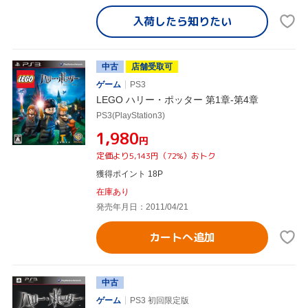
入荷したら
知りたい
中古
店舗受取可
ゲーム
PS3
LEGO ハリー・ポッター 第1章-第4章
PS3(PlayStation3)
¥1,980
円
定価より5,143円（72%）おトク
獲得ポイント 18P
在庫あり
発売年月日：2011/04/21
カートへ追加
中古
ゲーム
PS3 初回限定版