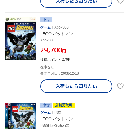
入荷したら
知りたい
中古
ゲーム
Xbox360
LEGO バットマン
Xbox360
¥29,700
円
獲得ポイント 270P
在庫なし
発売年月日：2008/12/18
入荷したら
知りたい
中古
店舗受取可
ゲーム
PS3
LEGO バットマン
PS3(PlayStation3)