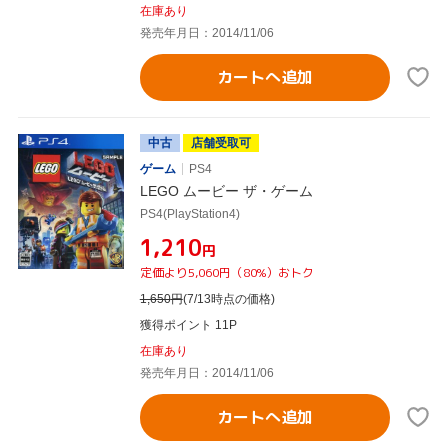
在庫あり
発売年月日：2014/11/06
カートへ追加
中古
店舗受取可
ゲーム
PS4
LEGO ムービー ザ・ゲーム
PS4(PlayStation4)
¥1,210
円
定価より5,060円（80%）おトク
1,650
円
(7/13時点の価格)
獲得ポイント 11P
在庫あり
発売年月日：2014/11/06
カートへ追加