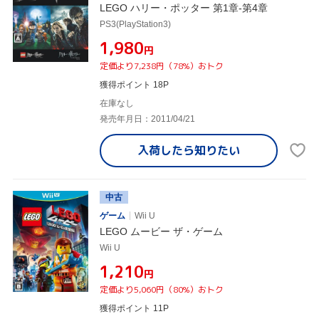
LEGO ハリー・ポッター 第1章-第4章
PS3(PlayStation3)
¥1,980
円
定価より7,238円（78%）おトク
獲得ポイント 18P
在庫なし
発売年月日：2011/04/21
入荷したら
知りたい
中古
ゲーム
Wii U
LEGO ムービー ザ・ゲーム
Wii U
¥1,210
円
定価より5,060円（80%）おトク
獲得ポイント 11P