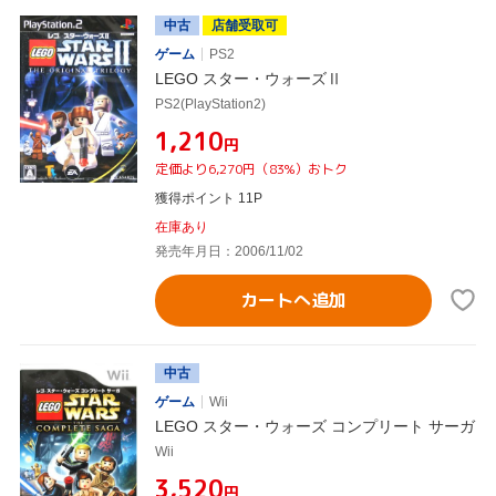
中古
店舗受取可
ゲーム
PS2
LEGO スター・ウォーズⅡ
PS2(PlayStation2)
¥1,210
円
定価より6,270円（83%）おトク
獲得ポイント 11P
在庫あり
発売年月日：2006/11/02
カートへ追加
中古
ゲーム
Wii
LEGO スター・ウォーズ コンプリート サーガ
Wii
¥3,520
円