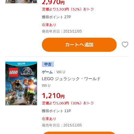
¥2,970
円
定価より3,300円（52%）おトク
獲得ポイント 27P
在庫あり
発売年月日：2015/11/05
カートへ追加
中古
ゲーム
Wii U
LEGO ジュラシック・ワールド
Wii U
¥1,210
円
定価より5,060円（80%）おトク
獲得ポイント 11P
在庫あり
発売年月日：2015/11/05