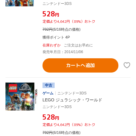
ニンテンドー3DS
¥528
円
定価より4,642円（89%）おトク
792
円
(6/16時点の価格)
獲得ポイント 4P
在庫わずか
ご注文はお早めに
発売年月日：2014/11/06
カートへ追加
中古
ゲーム
ニンテンドー3DS
LEGO ジュラシック・ワールド
ニンテンドー3DS
¥528
円
定価より4,642円（89%）おトク
792
円
(6/16時点の価格)