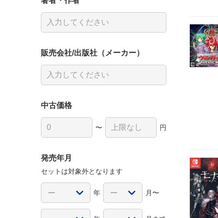
著者・作者
販売会社/出版社（メーカー）
中古価格
〜
円
発売年月
セットは対象外となります
年
月〜