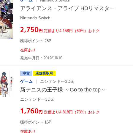
ゲーム
Nintendo Switch
アライアンス・アライブ HDリマスター
Nintendo Switch
¥2,750
円
定価より4,158円（60%）おトク
獲得ポイント 25P
在庫あり
発売年月日：2019/10/10
中古
店舗受取可
ゲーム
ニンテンドー3DS,
新テニスの王子様 ～Go to the top～
ニンテンドー3DS,
¥1,760
円
定価より4,818円（73%）おトク
獲得ポイント 16P
在庫あり