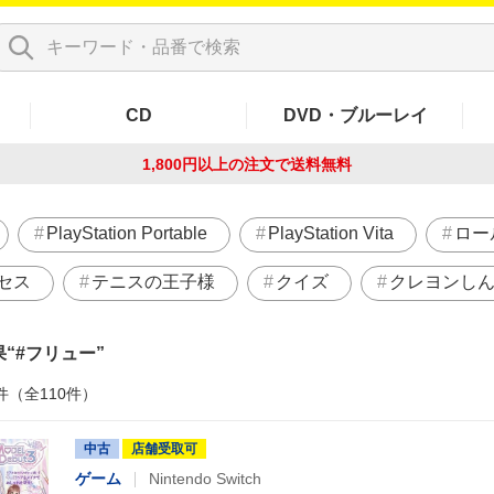
CD
DVD・ブルーレイ
1,800円以上の注文で
送料無料
PlayStation Portable
PlayStation Vita
ロー
セス
テニスの王子様
クイズ
クレヨンし
果
#フリュー
件（全110件）
中古
店舗受取可
ゲーム
Nintendo Switch