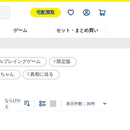
宅配買取
ゲーム
セット・まとめ買い
ルプレイングゲーム
限定版
んちゃん
真相に迫る
ならびか
表示件数：
30件
え