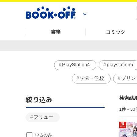
書籍
コミック
PlayStation4
playstation5
学園・学校
プリン
絞り込み
検索結
1件～30
フリュー
中古のみ