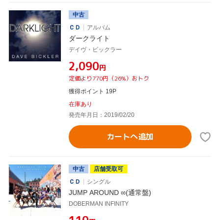
中古
ＣＤ
アルバム
ダークライト
デイヴ・ビックラー
¥2,090
円
定価より770円（26%）おトク
獲得ポイント 19P
在庫あり
発売年月日：2019/02/20
カートへ追加
中古
店舗受取可
ＣＤ
シングル
JUMP AROUND ∞(通常盤)
DOBERMAN INFINITY