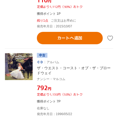
¥110
円
定価より1,112円（90%）おトク
獲得ポイント 1P
残り1点
ご注文はお早めに
発売年月日：2015/10/07
カートへ追加
中古
ＣＤ
アルバム
ザ・ウエスト・コースト・オブ・ザ・ブロー
ドウェイ
ナンシー・マルコム
¥792
円
定価より1,130円（58%）おトク
獲得ポイント 7P
在庫なし
発売年月日：1996/05/22