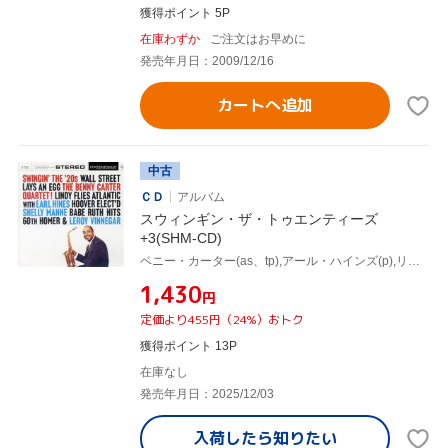
獲得ポイント 5P
在庫わずか
ご注文はお早めに
発売年月日：2009/12/16
カートへ追加
中古
ＣＤ
アルバム
スウィンギン・ザ・トゥエンティーズ
+3(SHM-CD)
ベニー・カーター(as、tp),アール・ハインズ(p),リロイ・ヴィネガー(b),シェリー・マン(ds)
¥1,430
円
定価より455円（24%）おトク
獲得ポイント 13P
在庫なし
発売年月日：2025/12/03
入荷したら
知りたい