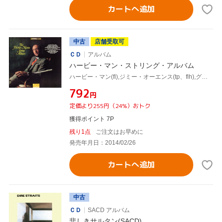
カートへ追加
中古
店舗受取可
ＣＤ
アルバム
ハービー・マン・ストリング・アルバム
ハービー・マン(fl),ジミー・オーエンス(tp、flh),グロリア・アゴスティーニ(hp),ジーン・バートンシーニ(g),リチャード・デイヴィス(b),メル・ルイス(ds),カルロス“パタート"ヴァルデス(cga),フィル・クラウス(perc)
¥792
円
定価より255円（24%）おトク
獲得ポイント 7P
残り1点
ご注文はお早めに
発売年月日：2014/02/26
カートへ追加
中古
ＣＤ
SACD アルバム
悲しきサルタン(SACD)