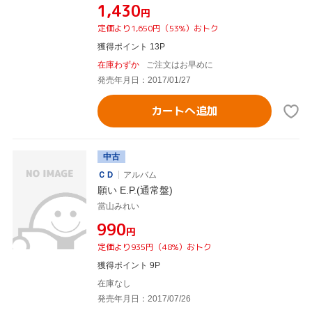
¥1,430
円
定価より1,650円（53%）おトク
獲得ポイント 13P
在庫わずか
ご注文はお早めに
発売年月日：2017/01/27
カートへ追加
中古
ＣＤ
アルバム
願い E.P.(通常盤)
當山みれい
¥990
円
定価より935円（48%）おトク
獲得ポイント 9P
在庫なし
発売年月日：2017/07/26