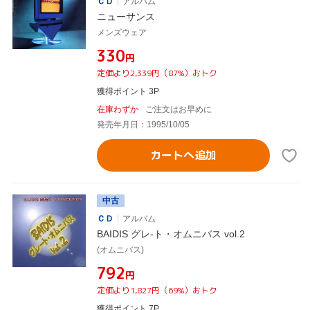
ＣＤ
アルバム
ニューサンス
メンズウェア
¥330
円
定価より2,339円（87%）おトク
獲得ポイント 3P
在庫わずか
ご注文はお早めに
発売年月日：1995/10/05
カートへ追加
中古
ＣＤ
アルバム
BAIDIS グレ-ト・オムニバス vol.2
(オムニバス)
¥792
円
定価より1,827円（69%）おトク
獲得ポイント 7P