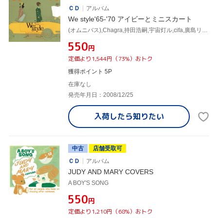
ＣＤ
アルバム
We style'65-'70 アイビーとミニスカート
(オムニバス),Chagra,持田浩嗣,宇宙灯ル,cifa,廣島リマ,NORI☆,ルンヒャン
¥550
円
定価より1,544円（73%）おトク
獲得ポイント 5P
在庫なし
発売年月日：2008/12/25
入荷したら
知りたい
中古
店舗受取可
ＣＤ
アルバム
JUDY AND MARY COVERS
A BOY'S SONG
¥550
円
定価より1,210円（68%）おトク