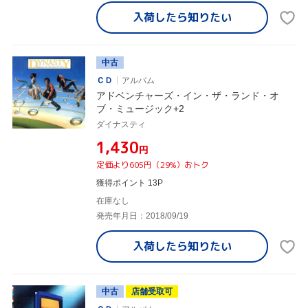
入荷したら
知りたい
中古
ＣＤ
アルバム
アドベンチャーズ・イン・ザ・ランド・オ
ブ・ミュージック+2
ダイナスティ
¥1,430
円
定価より605円（29%）おトク
獲得ポイント 13P
在庫なし
発売年月日：2018/09/19
入荷したら
知りたい
中古
店舗受取可