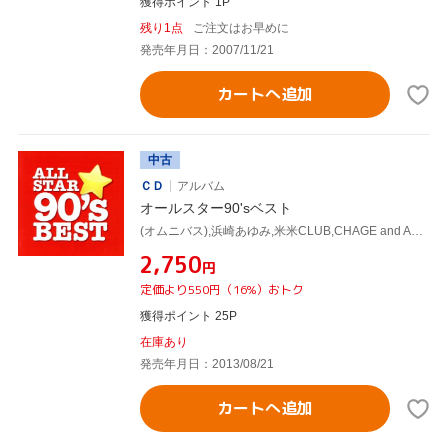
獲得ポイント 1P
残り1点
ご注文はお早めに
発売年月日：2007/11/21
カートへ追加
中古
ＣＤ
アルバム
オールスター90'sベスト
(オムニバス),浜崎あゆみ,米米CLUB,CHAGE and ASKA,氷室京介,SPEED,globe,華原朋美
¥2,750
円
定価より550円（16%）おトク
獲得ポイント 25P
在庫あり
発売年月日：2013/08/21
カートへ追加