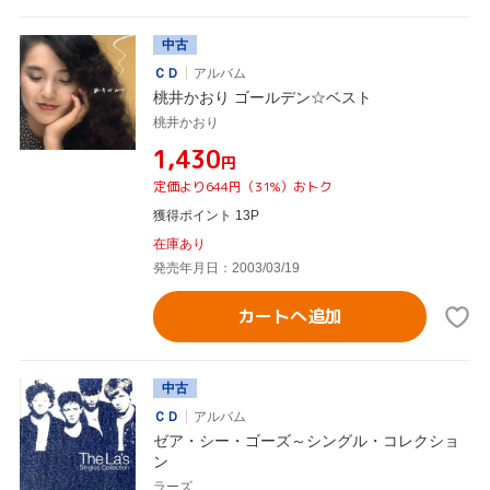
中古
ＣＤ
アルバム
桃井かおり ゴールデン☆ベスト
桃井かおり
¥1,430
円
定価より644円（31%）おトク
獲得ポイント 13P
在庫あり
発売年月日：2003/03/19
カートへ追加
中古
ＣＤ
アルバム
ゼア・シー・ゴーズ～シングル・コレクショ
ン
ラーズ