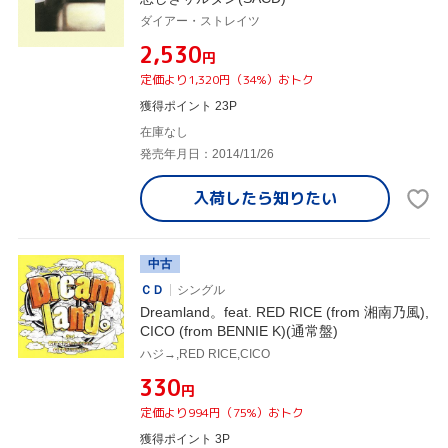
ダイアー・ストレイツ
¥2,530
円
定価より1,320円（34%）おトク
獲得ポイント 23P
在庫なし
発売年月日：2014/11/26
入荷したら
知りたい
中古
ＣＤ
シングル
Dreamland。feat. RED RICE (from 湘南乃風),
CICO (from BENNIE K)(通常盤)
ハジ→,RED RICE,CICO
¥330
円
定価より994円（75%）おトク
獲得ポイント 3P