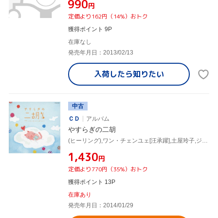
¥990
円
定価より162円（14%）おトク
獲得ポイント 9P
在庫なし
発売年月日：2013/02/13
入荷したら
知りたい
中古
ＣＤ
アルバム
やすらぎの二胡
(ヒーリング),ワン・チェンユェ[汪承躍],土屋玲子,ジャン・ジェンホワ[姜建華],ジャー・パンファン[賈鵬芳]
¥1,430
円
定価より770円（35%）おトク
獲得ポイント 13P
在庫あり
発売年月日：2014/01/29