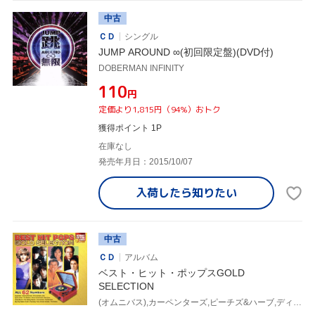
中古
ＣＤ
シングル
JUMP AROUND ∞(初回限定盤)(DVD付)
DOBERMAN INFINITY
¥110
円
定価より1,815円（94%）おトク
獲得ポイント 1P
在庫なし
発売年月日：2015/10/07
入荷したら
知りたい
中古
ＣＤ
アルバム
ベスト・ヒット・ポップスGOLD
SELECTION
(オムニバス),カーペンターズ,ピーチズ&ハーブ,ディオンヌ・ワーウィック,ザ・ビートルズ,サイモン&ガーファンクル,セルジオ・メンデス&ブラジル'66,ショッキング・ブルー