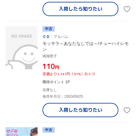
入荷したら
知りたい
中古
ＣＤ
アルバム
モッサラ～あなたなしでは～/チューハイレモ
ン
鳴海聖子
¥110
円
定価より1,147円（91%）おトク
獲得ポイント 1P
在庫なし
発売年月日：2003/09/25
入荷したら
知りたい
中古