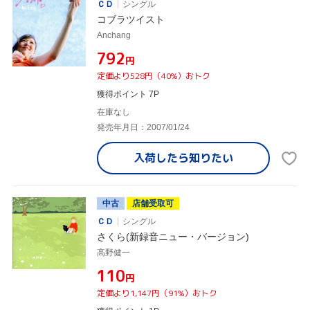
ＣＤ
シングル
コブラツイスト
Anchang
¥792
円
定価より528円（40%）おトク
獲得ポイント 7P
在庫なし
発売年月日：2007/01/24
入荷したら
知りたい
中古
店舗受取可
ＣＤ
シングル
さくら(新録音ニュー・バージョン)
高野健一
¥110
円
定価より1,147円（91%）おトク