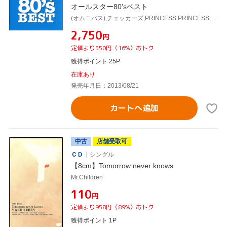
オールスター80'sベスト
(オムニバス),チェッカーズ,PRINCESS PRINCESS,シャネルズ,ゴダイゴ,イモ欽トリオ,あみん,松田聖子
¥2,750
円
定価より550円（16%）おトク
獲得ポイント 25P
在庫あり
発売年月日：2013/08/21
カートへ追加
中古
店舗受取可
ＣＤ
シングル
【8cm】Tomorrow never knows
Mr.Children
¥110
円
定価より958円（89%）おトク
獲得ポイント 1P