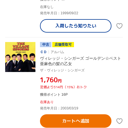
在庫なし
発売年月日：1999/09/22
入荷したら
知りたい
中古
店舗受取可
ＣＤ
アルバム
ヴィレッジ・シンガーズ ゴールデン☆ベスト
亜麻色の髪の乙女
ザ・ヴィレッジ・シンガーズ
¥1,760
円
定価より314円（15%）おトク
獲得ポイント 16P
在庫あり
発売年月日：2003/03/19
カートへ追加