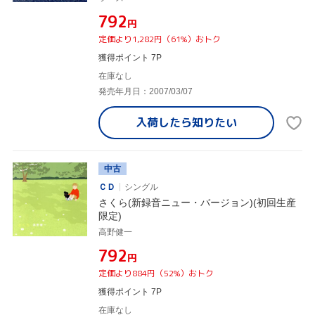
¥792
円
定価より1,282円（61%）おトク
獲得ポイント 7P
在庫なし
発売年月日：2007/03/07
入荷したら
知りたい
中古
ＣＤ
シングル
さくら(新録音ニュー・バージョン)(初回生産
限定)
高野健一
¥792
円
定価より884円（52%）おトク
獲得ポイント 7P
在庫なし