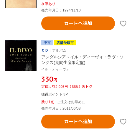
在庫あり
発売年月日：1994/11/10
カートへ追加
中古
店舗受取可
ＣＤ
アルバム
アンダルシア～イル・ディーヴォ・ラヴ・ソ
ングス(期間生産限定盤)
イル・ディーヴォ
¥330
円
定価より2,603円（88%）おトク
獲得ポイント 3P
残り1点
ご注文はお早めに
発売年月日：2011/06/08
カートへ追加