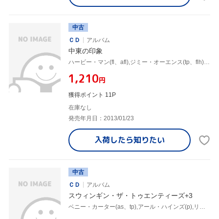
中古
ＣＤ
アルバム
中東の印象
ハービー・マン(fl、afl),ジミー・オーエンス(tp、flh),ハチッグ・トーマス・カザリアン(cl),モハメド・イラカッド(zither),チック・ガニミアン(oud),レジー・ワークマン(b),ブルーノ・カー(ds),マウリー・アリ・ハフィド(perc)
¥1,210
円
獲得ポイント 11P
在庫なし
発売年月日：2013/01/23
入荷したら
知りたい
中古
ＣＤ
アルバム
スウィンギン・ザ・トゥエンティーズ+3
ベニー・カーター(as、tp),アール・ハインズ(p),リロイ・ヴィネガー(b),シェリー・マン(ds)