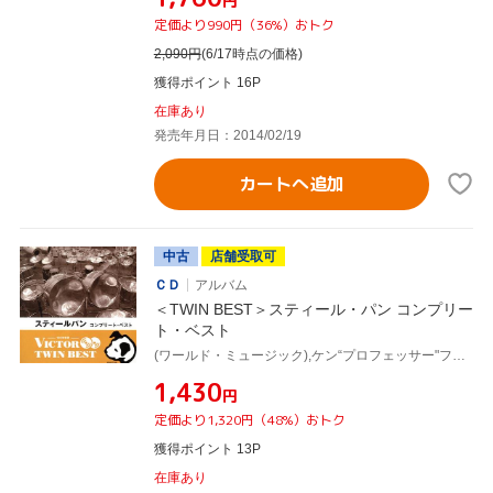
円
定価より990円（36%）おトク
2,090
円
(6/17時点の価格)
獲得ポイント 16P
在庫あり
発売年月日：2014/02/19
カートへ追加
中古
店舗受取可
ＣＤ
アルバム
＜TWIN BEST＞スティール・パン コンプリー
ト・ベスト
(ワールド・ミュージック),ケン“プロフェッサー"フィルモア,エクソダス,アール・ブルックス,アール・ブルックスJr.,レン・ブグジー・シャープ,デスペラードス,アリマ・オール・スターズ
¥1,430
円
定価より1,320円（48%）おトク
獲得ポイント 13P
在庫あり