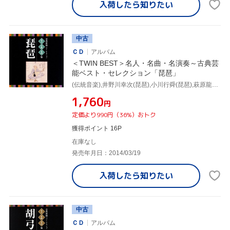
入荷したら
知りたい
中古
ＣＤ
アルバム
＜TWIN BEST＞名人・名曲・名演奏～古典芸
能ベスト・セレクション「琵琶」
(伝統音楽),井野川幸次(琵琶),小川行舜(琵琶),萩原龍洋(琵琶),山元旭錦(琵琶),鶴田錦史(琵琶),上原まり(琵琶),田中之雄(琵琶)
¥1,760
円
定価より990円（36%）おトク
獲得ポイント 16P
在庫なし
発売年月日：2014/03/19
入荷したら
知りたい
中古
ＣＤ
アルバム