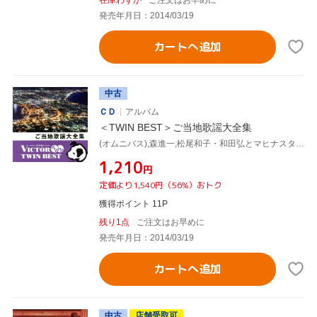
発売年月日：2014/03/19
カートへ追加
中古
ＣＤ
アルバム
＜TWIN BEST＞ご当地歌謡大全集
(オムニバス),森進一,松尾和子・和田弘とマヒナスターズ,青江三奈,橋幸夫・金沢明子,レツゴー三匹,吉永小百合・三田明,海原千里・万里
¥1,210
円
定価より1,540円（56%）おトク
獲得ポイント 11P
残り1点
ご注文はお早めに
発売年月日：2014/03/19
カートへ追加
中古
店舗受取可