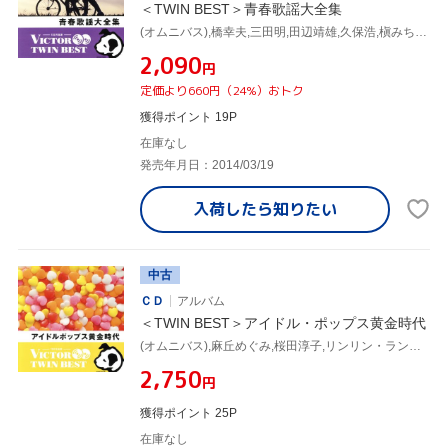
＜TWIN BEST＞青春歌謡大全集
(オムニバス),橋幸夫,三田明,田辺靖雄,久保浩,槇みちる・フォー・メイツ,永井秀和,三善英史
¥2,090
円
定価より660円（24%）おトク
獲得ポイント 19P
在庫なし
発売年月日：2014/03/19
入荷したら
知りたい
中古
ＣＤ
アルバム
＜TWIN BEST＞アイドル・ポップス黄金時代
(オムニバス),麻丘めぐみ,桜田淳子,リンリン・ランラン,松下恵子,アン・ルイス,友永順子,松岡ひろみ
¥2,750
円
獲得ポイント 25P
在庫なし