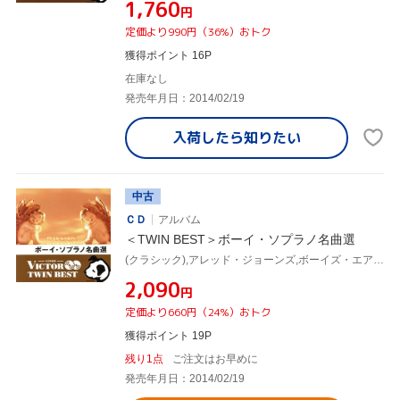
¥1,760
円
定価より990円（36%）おトク
獲得ポイント 16P
在庫なし
発売年月日：2014/02/19
入荷したら
知りたい
中古
ＣＤ
アルバム
＜TWIN BEST＞ボーイ・ソプラノ名曲選
(クラシック),アレッド・ジョーンズ,ボーイズ・エアー・クワイア
¥2,090
円
定価より660円（24%）おトク
獲得ポイント 19P
残り1点
ご注文はお早めに
発売年月日：2014/02/19