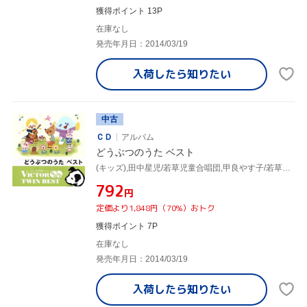
獲得ポイント 13P
在庫なし
発売年月日：2014/03/19
入荷したら
知りたい
中古
ＣＤ
アルバム
どうぶつのうた ベスト
(キッズ),田中星児/若草児童合唱団,甲良やす子/若草児童合唱団,坂入郁子/村上典子/少年少女合唱団みずうみ,小島弘美,神崎ゆう子/坂田おさむ,小鳩くるみ,大岩誓子
¥792
円
定価より1,848円（70%）おトク
獲得ポイント 7P
在庫なし
発売年月日：2014/03/19
入荷したら
知りたい