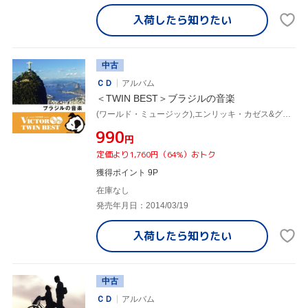
入荷したら
知りたい
中古
ＣＤ
アルバム
＜TWIN BEST＞ブラジルの音楽
(ワールド・ミュージック),エンリッキ・カゼス&グルーポ・ド・ショーロ1900,モナルコ,アス・ガッタス,クリスチーナ,キャロル・サボヤ,ジョイス with ドリ・カイミ,パメラ・ドリッグス
¥990
円
定価より1,760円（64%）おトク
獲得ポイント 9P
在庫なし
発売年月日：2014/03/19
入荷したら
知りたい
中古
ＣＤ
アルバム