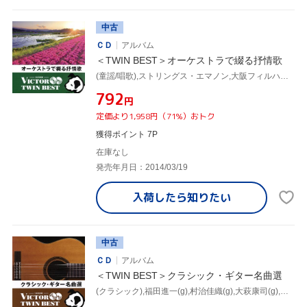
中古
ＣＤ
アルバム
＜TWIN BEST＞オーケストラで綴る抒情歌
(童謡/唱歌),ストリングス・エマノン,大阪フィルハーモニー交響楽団,沖縄交響楽団,ヘルシンキ・フィルハーモニック・ストリングス
¥792
円
定価より1,958円（71%）おトク
獲得ポイント 7P
在庫なし
発売年月日：2014/03/19
入荷したら
知りたい
中古
ＣＤ
アルバム
＜TWIN BEST＞クラシック・ギター名曲選
(クラシック),福田進一(g),村治佳織(g),大萩康司(g),村治奏一(g)