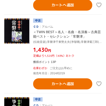
カートへ追加
中古
ＣＤ
アルバム
＜TWIN BEST＞名人・名曲・名演奏～古典芸
能ベスト・セレクション「常磐津」
(伝統音楽),常磐津千東勢太夫(浄瑠璃),常磐津菊三郎(三味線),常磐津千勢太夫(浄瑠璃),常磐津千代太夫(浄瑠璃),常磐津三東勢太夫(浄瑠璃),常磐津清勢太夫(浄瑠璃),岸沢式佐[十世](三味線)
¥1,430
円
定価より1,320円（48%）おトク
獲得ポイント 13P
在庫わずか
ご注文はお早めに
発売年月日：2014/02/19
カートへ追加
中古
ＣＤ
アルバム