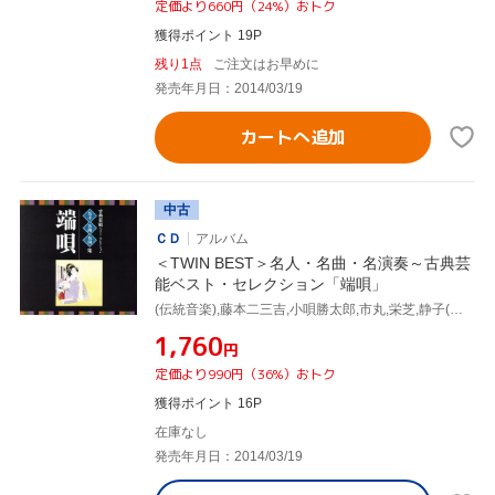
定価より660円（24%）おトク
獲得ポイント 19P
残り1点
ご注文はお早めに
発売年月日：2014/03/19
カートへ追加
中古
ＣＤ
アルバム
＜TWIN BEST＞名人・名曲・名演奏～古典芸
能ベスト・セレクション「端唄」
(伝統音楽),藤本二三吉,小唄勝太郎,市丸,栄芝,静子(三味線),豊藤(三味線),本條秀太郎(三味線)
¥1,760
円
定価より990円（36%）おトク
獲得ポイント 16P
在庫なし
発売年月日：2014/03/19