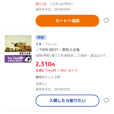
残り1点
ご注文はお早めに
発売年月日：2014/03/19
カートへ追加
中古
ＣＤ
アルバム
＜TWIN BEST＞軍歌大全集
(国歌/軍歌),青江三奈,鶴田浩二,三浦洸一,渡辺はま子,橋幸夫,東海林太郎,曽根史郎
¥2,310
円
定価より440円（16%）おトク
獲得ポイント 21P
在庫なし
発売年月日：2014/03/19
入荷したら
知りたい