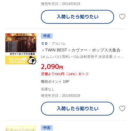
発売年月日：2014/03/19
入荷したら
知りたい
中古
ＣＤ
アルバム
＜TWIN BEST＞カヴァー・ポップス大集合
(オムニバス),雪村いづみ,浜村美智子,水谷良重,ミッキー・カーチス,清原タケシ,中尾ミエ,宮城まり子
¥2,090
円
定価より660円（24%）おトク
獲得ポイント 19P
在庫なし
発売年月日：2014/03/19
入荷したら
知りたい
中古