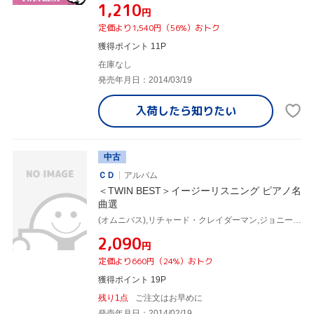
¥1,210
円
定価より1,540円（56%）おトク
獲得ポイント 11P
在庫なし
発売年月日：2014/03/19
入荷したら
知りたい
中古
ＣＤ
アルバム
＜TWIN BEST＞イージーリスニング ピアノ名
曲選
(オムニバス),リチャード・クレイダーマン,ジョニー・ピアソン・オーケストラ,ピエール・ポルト,アンドレ・ギャニオン,フランソワ・グロリュー,ヘンリー・マンシーニ・オーケストラ,ピエール・ポルト・オーケストラ
¥2,090
円
定価より660円（24%）おトク
獲得ポイント 19P
残り1点
ご注文はお早めに
発売年月日：2014/02/19