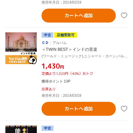
発売年月日：2014/02/19
カートへ追加
中古
店舗受取可
ＣＤ
アルバム
＜TWIN BEST＞インドの音楽
(ワールド・ミュージック),ニシャート・カーン,パルト・ダース,アムジャッド・アリ・カーン,バーラチャンダー,ダーガル・ブラザーズ,ガネーシュ・プラサード・ミシュラ&パーティー,プララド・ブラマーチャリー
¥1,430
円
定価より1,320円（48%）おトク
獲得ポイント 13P
在庫あり
発売年月日：2014/03/19
カートへ追加
中古