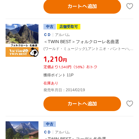
カートへ追加
中古
店舗受取可
ＣＤ
アルバム
＜TWIN BEST＞フォルクローレ名曲選
(ワールド・ミュージック),アントニオ・パントーハ,ウニャ・ラモス,ケロ・パラシオス,ロス・キジャ・ウアシ,ドミンゴ・クーラ,コンドルカンキ,ウーゴ・ディアス
¥1,210
円
定価より1,540円（56%）おトク
獲得ポイント 11P
在庫あり
発売年月日：2014/02/19
カートへ追加
中古
ＣＤ
アルバム
＜TWIN BEST＞ヨーデル名曲選