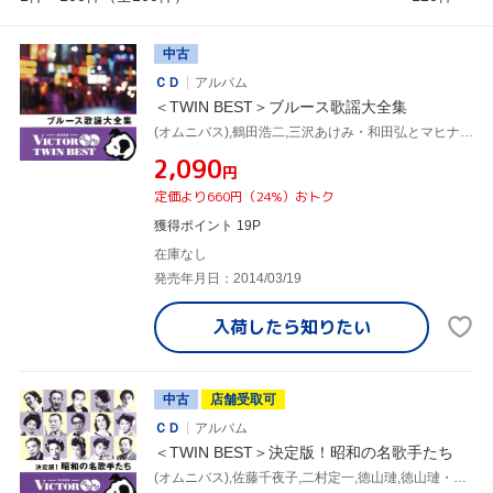
中古
ＣＤ
アルバム
＜TWIN BEST＞ブルース歌謡大全集
(オムニバス),鶴田浩二,三沢あけみ・和田弘とマヒナスターズ,松尾和子・和田弘とマヒナスターズ,森進一,古都清乃,チャダ,青江三奈
¥2,090
円
定価より660円（24%）おトク
獲得ポイント 19P
在庫なし
発売年月日：2014/03/19
入荷したら
知りたい
中古
店舗受取可
ＣＤ
アルバム
＜TWIN BEST＞決定版！昭和の名歌手たち
(オムニバス),佐藤千夜子,二村定一,徳山璉,徳山璉・四家文子,四家文子,藤本二三吉,小唄勝太郎