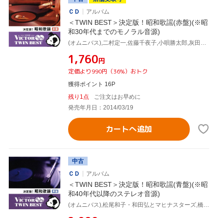
ＣＤ
アルバム
＜TWIN BEST＞決定版！昭和歌謡(赤盤)(※昭
和30年代までのモノラル音源)
(オムニバス),二村定一,佐藤千夜子,小唄勝太郎,灰田勝彦,小畑実・藤原亮子,平野愛子,市丸
¥1,760
円
定価より990円（36%）おトク
獲得ポイント 16P
残り1点
ご注文はお早めに
発売年月日：2014/03/19
カートへ追加
中古
ＣＤ
アルバム
＜TWIN BEST＞決定版！昭和歌謡(青盤)(※昭
和40年代以降のステレオ音源)
(オムニバス),松尾和子・和田弘とマヒナスターズ,橋幸夫,田代美代子・和田弘とマヒナスターズ,沢たまき,青江三奈,荒木一郎,佐良直美