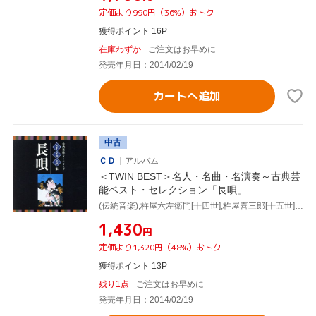
定価より990円（36%）おトク
獲得ポイント 16P
在庫わずか
ご注文はお早めに
発売年月日：2014/02/19
カートへ追加
中古
ＣＤ
アルバム
＜TWIN BEST＞名人・名曲・名演奏～古典芸
能ベスト・セレクション「長唄」
(伝統音楽),杵屋六左衛門[十四世],杵屋喜三郎[十五世],杵屋六十郎,杵屋勘五郎[六代目](三味線),西垣勇蔵,宮田哲男,菊岡裕晃(三味線)
¥1,430
円
定価より1,320円（48%）おトク
獲得ポイント 13P
残り1点
ご注文はお早めに
発売年月日：2014/02/19