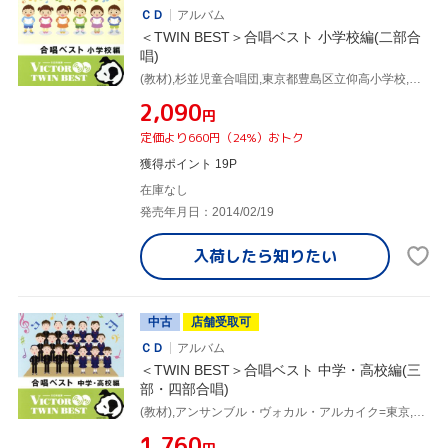
ＣＤ
アルバム
＜TWIN BEST＞合唱ベスト 小学校編(二部合
唱)
(教材),杉並児童合唱団,東京都豊島区立仰高小学校,ひばり児童合唱団,東京荒川少年少女合唱隊,西六郷少年少女合唱団,東京放送児童合唱団,東京都杉並区立桃井第二小学校
¥2,090
円
定価より660円（24%）おトク
獲得ポイント 19P
在庫なし
発売年月日：2014/02/19
入荷したら
知りたい
中古
店舗受取可
ＣＤ
アルバム
＜TWIN BEST＞合唱ベスト 中学・高校編(三
部・四部合唱)
(教材),アンサンブル・ヴォカル・アルカイク=東京,合唱団轟&アンサンブル桜組,JBCシンガーズ,クール・ド・シザミ,ペパーミント・シンガーズ,平松混声合唱団,神代混声合唱団
¥1,760