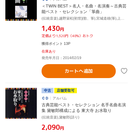
＜TWIN BEST＞名人・名曲・名演奏～古典芸
能ベスト・セレクション「箏曲」
(伝統音楽),越野栄松[初世](歌、箏),宮城道雄(箏),上原眞佐喜[二代目](歌、箏),高橋栄清[二世](三弦),米川文子[初世](箏(低音)),米川敏子[初世](歌、箏(高音)),藤井千代賀[二世](歌、箏)
¥1,430
円
定価より1,320円（48%）おトク
獲得ポイント 13P
在庫あり
発売年月日：2014/02/19
カートへ追加
中古
店舗受取可
ＣＤ
アルバム
古典芸能ベスト・セレクション 名手名曲名演
集 黛敏郎構成による 東大寺 お水取り
(伝統音楽),黛敏郎(語り)
¥2,090
円