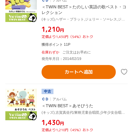
ＣＤ
アルバム
＜TWIN BEST＞たのしい英語の歌ベスト・コ
レクション
(キッズ),ヘザー・プラット,ジェリー・ソーレス,ジェリー・ソーレス、クラーク・ファミリー・シンガーズ,リン・バズビー,カーティス・ヴァンダプール,ドン・レギール,マーサ・レギール
¥1,210
円
定価より1,430円（54%）おトク
獲得ポイント 11P
在庫わずか
ご注文はお早めに
発売年月日：2014/02/19
カートへ追加
中古
ＣＤ
アルバム
＜TWIN BEST＞あそびうた
(キッズ),古賀真佐代/東映児童合唱団,少年少女合唱団みずうみ,工藤すみれ/小島弘美,田中星児/輪島直幸,田中星児/ザ・ブレッスンフォー,田中星児,平出真希
¥1,430
円
定価より1,210円（45%）おトク