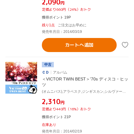
¥2,090
円
定価より660円（24%）おトク
獲得ポイント 19P
残り1点
ご注文はお早めに
発売年月日：2014/03/19
カートへ追加
中古
ＣＤ
アルバム
＜VICTOR TWIN BEST＞'70s ディスコ・ヒッ
ツ
(オムニバス),アラベスク,ジンギスカン,シルヴァー・コンヴェンション,ラモナ・ウルフ,ヴァン・マッコイ&ザ・ソウル・シティ・シンフォニー,サンタ・エスメラルダ,ボーイズ・タウン・ギャング
¥2,310
円
定価より440円（16%）おトク
獲得ポイント 21P
在庫あり
発売年月日：2014/02/19