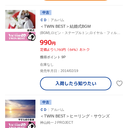
中古
ＣＤ
アルバム
＜TWIN BEST＞結婚式BGM
(BGM),ロビン・ステープルトン,ロイヤル・フィルハーモニー管弦楽団,仲道祐子,千住真理子,長谷川陽子,クルト・レーデル,イギリス室内管弦楽団
¥990
円
定価より1,760円（64%）おトク
獲得ポイント 9P
在庫なし
発売年月日：2014/02/19
入荷したら
知りたい
中古
ＣＤ
アルバム
＜TWIN BEST＞ヒーリング・サウンズ
神山純一 J PROJECT