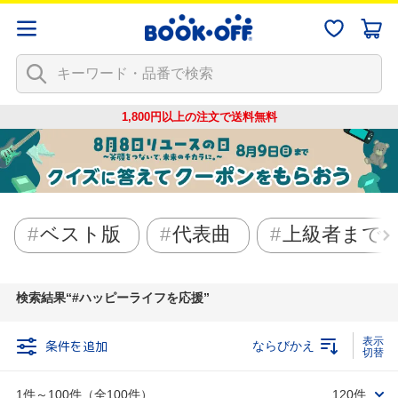
1,800円以上の注文で
送料無料
ベスト版
代表曲
上級者まで
検索結果
#ハッピーライフを応援
条件を追加
ならびかえ
1件～100件（全100件）
120件