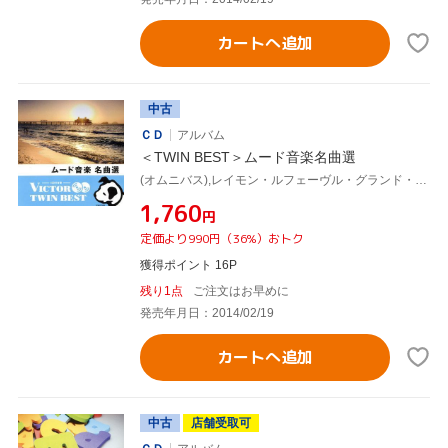
カートへ追加
中古
ＣＤ
アルバム
＜TWIN BEST＞ムード音楽名曲選
(オムニバス),レイモン・ルフェーヴル・グランド・オーケストラ,ニニ・ロッソ,アルフレッド・ハウゼ・タンゴ・オーケストラ,マントヴァーニ・オーケストラ,パーシー・フェイス・オーケストラ,グレン・ミラー楽団,ビリー・ヴォーン楽団
¥1,760
円
定価より990円（36%）おトク
獲得ポイント 16P
残り1点
ご注文はお早めに
発売年月日：2014/02/19
カートへ追加
中古
店舗受取可