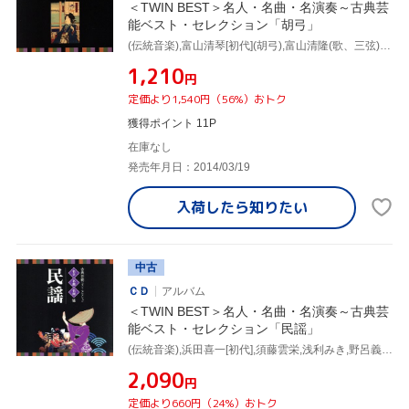
＜TWIN BEST＞名人・名曲・名演奏～古典芸
能ベスト・セレクション「胡弓」
(伝統音楽),富山清琴[初代](胡弓),富山清隆(歌、三弦),横井みつゑ(胡弓),井野川幸次(歌、箏(替手)),三品正保(箏(本手)),阿部桂子(三弦(本手)),菊原初子(三弦(替手))
¥1,210
円
定価より1,540円（56%）おトク
獲得ポイント 11P
在庫なし
発売年月日：2014/03/19
入荷したら
知りたい
中古
ＣＤ
アルバム
＜TWIN BEST＞名人・名曲・名演奏～古典芸
能ベスト・セレクション「民謡」
(伝統音楽),浜田喜一[初代],須藤雲栄,浅利みき,野呂義昭,畠山孝一,越中五箇山筑子唄保存会,米八[三代目]
¥2,090
円
定価より660円（24%）おトク