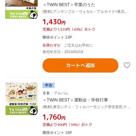
＜TWIN BEST＞卒業のうた
(教材),アンサンブル・ヴォカル・アルカイク=東京,平松混声合唱団,市川市立南行徳中学校合唱部,クロスロード・ツインズ・ハーモニー,世田谷区立喜多見中学校合唱団,パーチェ・カンターレ,合唱団轟&アンサンブル桜組
¥1,430
円
定価より1,320円（48%）おトク
獲得ポイント 13P
在庫わずか
ご注文はお早めに
発売年月日：2014/02/19
カートへ追加
中古
ＣＤ
アルバム
＜TWIN BEST＞運動会・学校行事
(教材),東京シティ・フィルハーモニック管弦楽団,テレマン室内管弦楽団,ウィーン交響楽団,ビクター・オーケストラ,東京吹奏楽団,アンサンブル・ゼール,東京アカデミック・ウィンド・オーケストラ
¥1,760
円
定価より990円（36%）おトク
獲得ポイント 16P