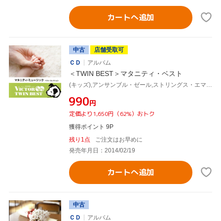
カートへ追加
中古
店舗受取可
ＣＤ
アルバム
＜TWIN BEST＞マタニティ・ベスト
(キッズ),アンサンブル・ゼール,ストリングス・エマノン,ビクター・オーケストラ,アンティーク・オルゴール・ミュージック・ボックス・カルテット,長谷川陽子,東京ゾリステン,神山純一&ラ・ピュール・モンターニュ
¥990
円
定価より1,650円（62%）おトク
獲得ポイント 9P
残り1点
ご注文はお早めに
発売年月日：2014/02/19
カートへ追加
中古
ＣＤ
アルバム