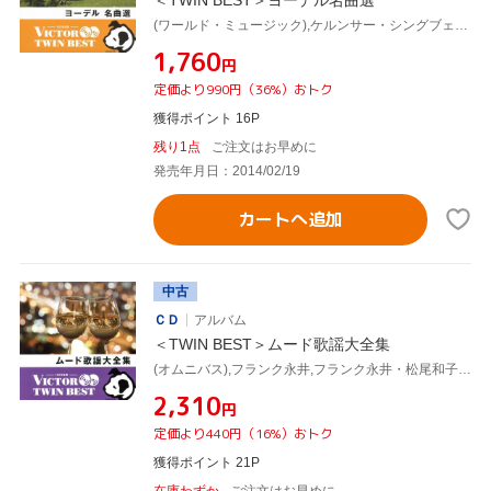
(ワールド・ミュージック),ケルンサー・シングブェベ少年合唱団 with マルチン・ベーラー・レントラー・バンド,トルーディ&マルチン・ライヒムート with ボビー・ツァウク&リディア・シュプレヒャー・スイス・アコーデオン・デュオ,セーローセ・ヨーデルクラブ,シャットドルフ・ベルクブリュムリ・ヨーデルクラブ,ザ・ルスティゲン・ツィラーブアム,ザ・エンゲル・ファミーリエ,ロートヴァイセン・ヨードラー with オリジナル・バヴァリアン・フォークミュージック
¥1,760
円
定価より990円（36%）おトク
獲得ポイント 16P
残り1点
ご注文はお早めに
発売年月日：2014/02/19
カートへ追加
中古
ＣＤ
アルバム
＜TWIN BEST＞ムード歌謡大全集
(オムニバス),フランク永井,フランク永井・松尾和子,松尾和子,沢たまき,青江三奈,ロミ山田,佐良直美
¥2,310
円
定価より440円（16%）おトク
獲得ポイント 21P
在庫わずか
ご注文はお早めに