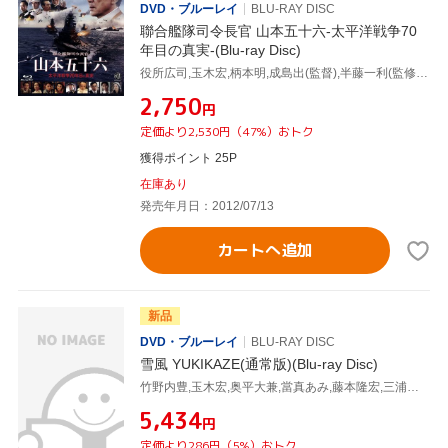
DVD・ブルーレイ
BLU-RAY DISC
聯合艦隊司令長官 山本五十六-太平洋戦争70
年目の真実-(Blu-ray Disc)
役所広司,玉木宏,柄本明,成島出(監督),半藤一利(監修、原作),岩代太郎(音楽)
¥2,750
円
定価より2,530円（47%）おトク
獲得ポイント 25P
在庫あり
発売年月日：2012/07/13
カートへ追加
新品
DVD・ブルーレイ
BLU-RAY DISC
雪風 YUKIKAZE(通常版)(Blu-ray Disc)
竹野内豊,玉木宏,奥平大兼,當真あみ,藤本隆宏,三浦誠己,山田敏久,岩代太郎
¥5,434
円
定価より286円（5%）おトク