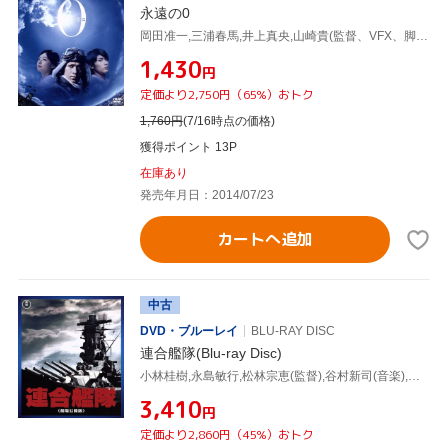
永遠の0
岡田准一,三浦春馬,井上真央,山崎貴(監督、VFX、脚本),百田尚樹(原作),佐藤直紀(音楽)
¥1,430
円
定価より2,750円（65%）おトク
1,760
円
(7/16時点の価格)
獲得ポイント 13P
在庫あり
発売年月日：2014/07/23
カートへ追加
中古
DVD・ブルーレイ
BLU-RAY DISC
連合艦隊(Blu-ray Disc)
小林桂樹,永島敏行,松林宗恵(監督),谷村新司(音楽),服部克久(音楽)
¥3,410
円
定価より2,860円（45%）おトク