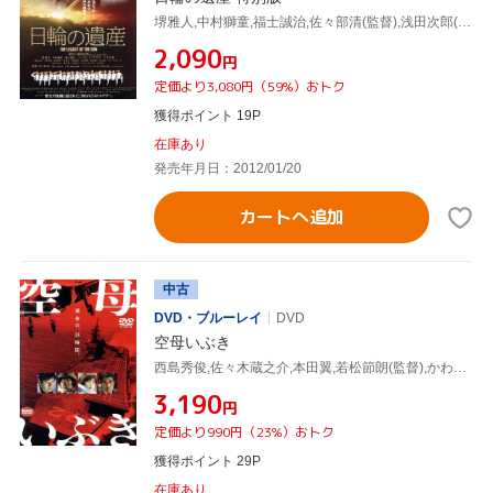
堺雅人,中村獅童,福士誠治,佐々部清(監督),浅田次郎(原作),加羽沢美濃(音楽)
¥2,090
円
定価より3,080円（59%）おトク
獲得ポイント 19P
在庫あり
発売年月日：2012/01/20
カートへ追加
中古
DVD・ブルーレイ
DVD
空母いぶき
西島秀俊,佐々木蔵之介,本田翼,若松節朗(監督),かわぐちかいじ(原作),岩代太郎(音楽)
¥3,190
円
定価より990円（23%）おトク
獲得ポイント 29P
在庫あり