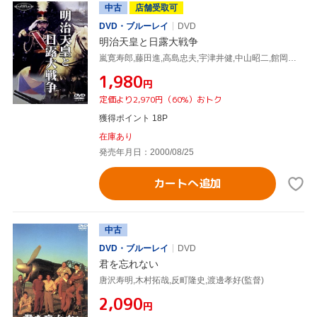
中古
店舗受取可
DVD・ブルーレイ
DVD
明治天皇と日露大戦争
嵐寛寿郎,藤田進,高島忠夫,宇津井健,中山昭二,館岡謙之助,渡辺邦男,鈴木静一
¥1,980
円
定価より2,970円（60%）おトク
獲得ポイント 18P
在庫あり
発売年月日：2000/08/25
カートへ追加
中古
DVD・ブルーレイ
DVD
君を忘れない
唐沢寿明,木村拓哉,反町隆史,渡邊孝好(監督)
¥2,090
円