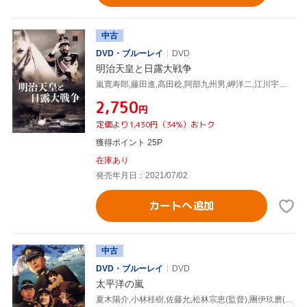
中古
DVD・ブルーレイ
DVD
明治天皇と日露大戦争
嵐寛寿郎,藤田進,髙田稔,阿部九州男,岬洋二,江川宇礼雄,渡邊邦男(監督、原作),鈴木静一(音楽)
¥2,750
円
定価より1,430円（34%）おトク
獲得ポイント 25P
在庫あり
発売年月日：2021/07/02
カートへ追加
中古
DVD・ブルーレイ
DVD
太平洋の嵐
夏木陽介,小林桂樹,佐藤允,松林宗恵(監督),團伊玖磨(音楽)