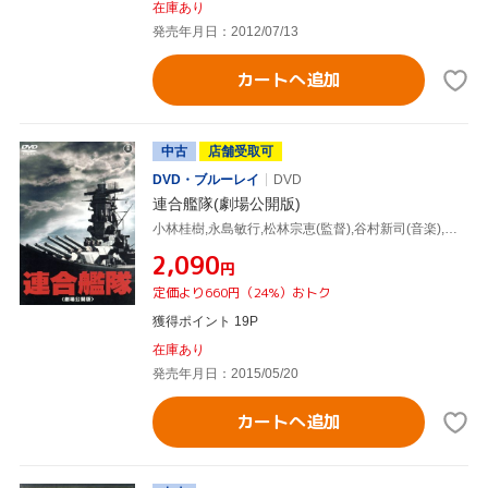
在庫あり
発売年月日：2012/07/13
カートへ追加
中古
店舗受取可
DVD・ブルーレイ
DVD
連合艦隊(劇場公開版)
小林桂樹,永島敏行,松林宗恵(監督),谷村新司(音楽),服部克久(音楽)
¥2,090
円
定価より660円（24%）おトク
獲得ポイント 19P
在庫あり
発売年月日：2015/05/20
カートへ追加