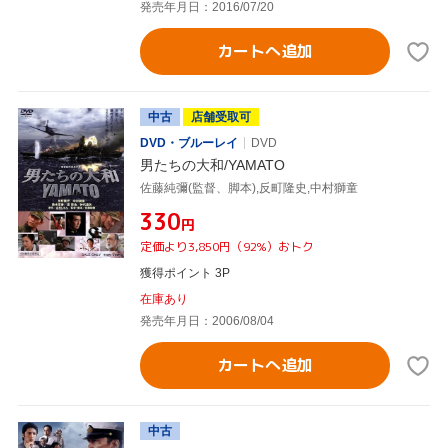
発売年月日：2016/07/20
カートへ追加
中古
店舗受取可
DVD・ブルーレイ
DVD
男たちの大和/YAMATO
佐藤純彌(監督、脚本),反町隆史,中村獅童
¥330
円
定価より3,850円（92%）おトク
獲得ポイント 3P
在庫あり
発売年月日：2006/08/04
カートへ追加
中古