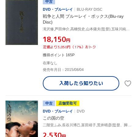
中古
DVD・ブルーレイ
BLU-RAY DISC
戦争と人間 ブルーレイ・ボックス(Blu-ray
Disc)
滝沢修,芦田伸介,高橋悦史,山本薩夫(監督),五味川純平(原作),佐藤勝(音楽)
¥18,150
円
定価より3,850円（17%）おトク
獲得ポイント 165P
在庫なし
発売年月日：2015/08/04
入荷したら
知りたい
中古
店舗受取可
DVD・ブルーレイ
DVD
この国の空
二階堂ふみ,長谷川博己,富田靖子,荒井晴彦(監督、脚本),高井有一(原作),下田逸郎(音楽),柴田奈穂(音楽)
¥2,530
円