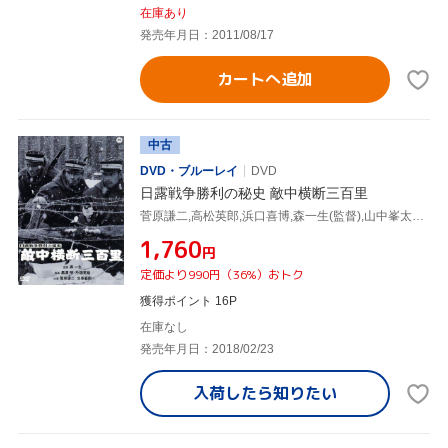
在庫あり
発売年月日：2011/08/17
カートへ追加
中古
DVD・ブルーレイ
DVD
日露戦争勝利の秘史 敵中横断三百里
菅原謙二,高松英郎,浜口喜博,森一生(監督),山中峯太郎(原作)
¥1,760
円
定価より990円（36%）おトク
獲得ポイント 16P
在庫なし
発売年月日：2018/02/23
入荷したら
知りたい