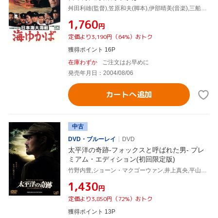
舛田利雄(監督),笠原和夫(脚本),伊部晴美(音楽),三船敏郎,沖田浩之,三原順子,宅麻伸,丹波哲郎
¥1,760
円
定価より3,190円（64%）おトク
獲得ポイント 16P
在庫わずか
ご注文はお早めに
発売年月日：2004/08/06
カートへ追加
中古
DVD・ブルーレイ
DVD
太平洋の奇跡-フォックスと呼ばれた男- プレ
ミアム・エディション(初回限定版)
竹野内豊,ショーン・マクゴーウァン,井上真央,平山秀幸(監督),Don Jones(原作),加古隆(音楽)
¥1,430
円
定価より3,850円（72%）おトク
獲得ポイント 13P