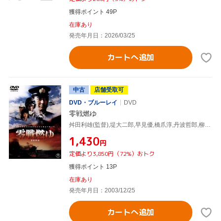
獲得ポイント 49P
在庫あり
発売年月日：2026/03/25
カートへ追加
中古
店舗受取可
DVD・ブルーレイ
DVD
零戦燃ゆ
舛田利雄(監督),堤大二郎,早見優,橋爪淳,丹波哲郎,柳田邦男(原作),笠原和夫(脚本)
¥1,430
円
定価より3,850円（72%）おトク
獲得ポイント 13P
在庫あり
発売年月日：2003/12/25
カートへ追加