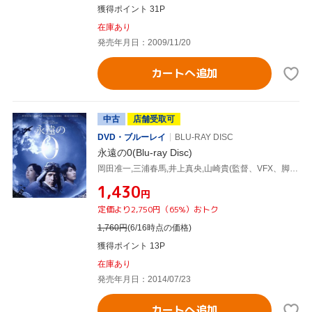
獲得ポイント 31P
在庫あり
発売年月日：2009/11/20
カートへ追加
中古
店舗受取可
DVD・ブルーレイ
BLU-RAY DISC
永遠の0(Blu-ray Disc)
岡田准一,三浦春馬,井上真央,山崎貴(監督、VFX、脚本),百田尚樹(原作),佐藤直紀(音楽)
¥1,430
円
定価より2,750円（65%）おトク
1,760
円
(6/16時点の価格)
獲得ポイント 13P
在庫あり
発売年月日：2014/07/23
カートへ追加