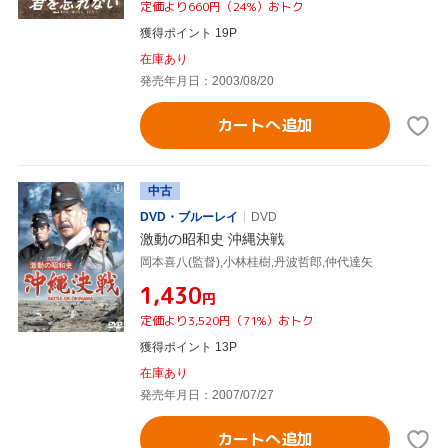
定価より660円（24%）おトク
獲得ポイント 19P
在庫あり
発売年月日：2003/08/20
カートへ追加
中古
DVD・ブルーレイ
DVD
激動の昭和史 沖縄決戦
岡本喜八(監督),小林桂樹,丹波哲郎,仲代達矢
¥1,430
円
定価より3,520円（71%）おトク
獲得ポイント 13P
在庫あり
発売年月日：2007/07/27
カートへ追加