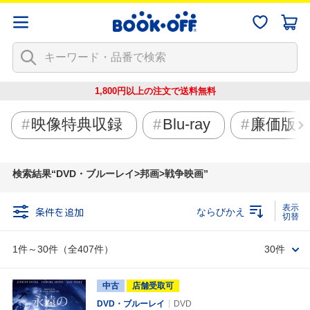
1,800円以上の注文で
送料無料
映像特典収録
Blu-ray
廉価版
検索結果
DVD・ブルーレイ>邦画>戦争映画
条件を追加
ならびかえ
1件～30件（全407件）
30件
中古
店舗受取可
DVD・ブルーレイ
DVD