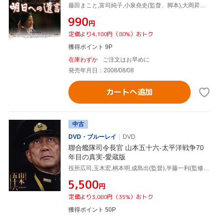
藤田まこと,富司純子,小泉堯史(監督、脚本),大岡昇平(原作),加古隆(音楽)
¥990
円
定価より4,180円（80%）おトク
獲得ポイント 9P
在庫わずか
ご注文はお早めに
発売年月日：2008/08/08
カートへ追加
中古
DVD・ブルーレイ
DVD
聯合艦隊司令長官 山本五十六-太平洋戦争70
年目の真実-愛蔵版
役所広司,玉木宏,柄本明,成島出(監督),半藤一利(監修、原作),岩代太郎(音楽)
¥5,500
円
定価より3,080円（35%）おトク
獲得ポイント 50P