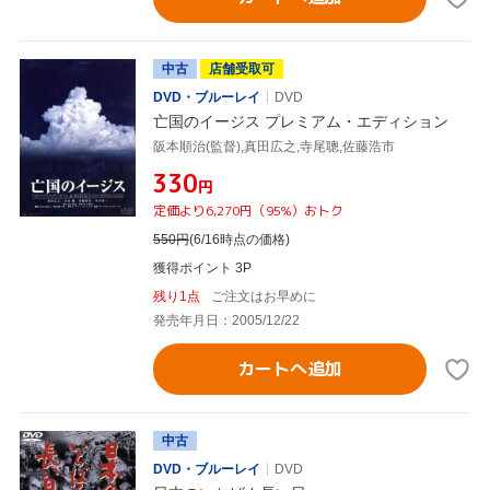
中古
店舗受取可
DVD・ブルーレイ
DVD
亡国のイージス プレミアム・エディション
阪本順治(監督),真田広之,寺尾聰,佐藤浩市
¥330
円
定価より6,270円（95%）おトク
550
円
(6/16時点の価格)
獲得ポイント 3P
残り1点
ご注文はお早めに
発売年月日：2005/12/22
カートへ追加
中古
DVD・ブルーレイ
DVD