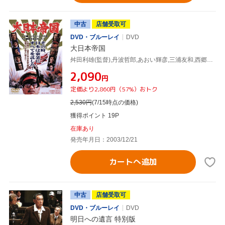
中古
店舗受取可
DVD・ブルーレイ
DVD
大日本帝国
舛田利雄(監督),丹波哲郎,あおい輝彦,三浦友和,西郷輝彦,篠田三郎,関根恵子,笠原和夫(脚本)
¥2,090
円
定価より2,860円（57%）おトク
2,530
円
(7/15時点の価格)
獲得ポイント 19P
在庫あり
発売年月日：2003/12/21
カートへ追加
中古
店舗受取可
DVD・ブルーレイ
DVD
明日への遺言 特別版