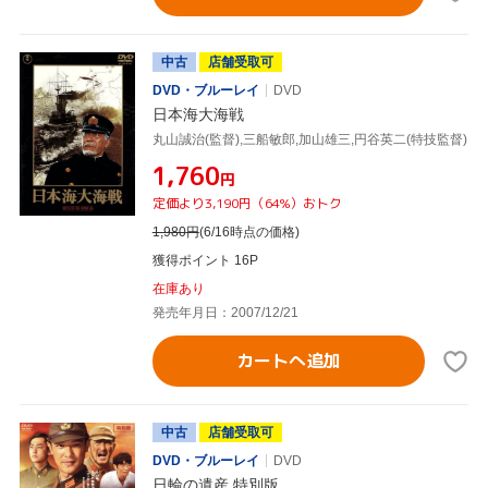
中古
店舗受取可
DVD・ブルーレイ
DVD
日本海大海戦
丸山誠治(監督),三船敏郎,加山雄三,円谷英二(特技監督)
¥1,760
円
定価より3,190円（64%）おトク
1,980
円
(6/16時点の価格)
獲得ポイント 16P
在庫あり
発売年月日：2007/12/21
カートへ追加
中古
店舗受取可
DVD・ブルーレイ
DVD
日輪の遺産 特別版