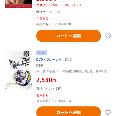
定価より1,650円（39%）おトク
獲得ポイント 23P
在庫あり
発売年月日：2016/01/20
カートへ追加
中古
DVD・ブルーレイ
DVD
肉弾
寺田農,大谷直子,天本英世,岡本喜八(監督、脚本),佐藤勝(音楽)
¥2,530
円
獲得ポイント 23P
在庫あり
発売年月日：2019/02/13
カートへ追加