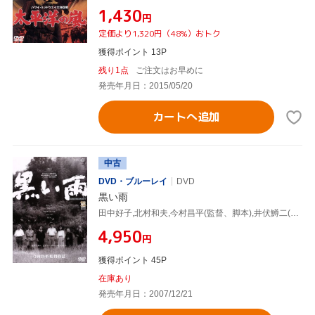
¥1,430
円
定価より1,320円（48%）おトク
獲得ポイント 13P
残り1点
ご注文はお早めに
発売年月日：2015/05/20
カートへ追加
中古
DVD・ブルーレイ
DVD
黒い雨
田中好子,北村和夫,今村昌平(監督、脚本),井伏鱒二(原作),武満徹(音楽)
¥4,950
円
獲得ポイント 45P
在庫あり
発売年月日：2007/12/21