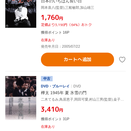
日本のいちばん長い日
岡本喜八(監督),三船敏郎,加山雄三
¥1,760
円
定価より3,190円（64%）おトク
獲得ポイント 16P
在庫あり
発売年月日：2005/07/22
カートへ追加
中古
DVD・ブルーレイ
DVD
樺太 1945年 夏 氷雪の門
二木てるみ,鳥居恵子,岡田可愛,村山三男(監督),金子俊男(原作),大森盛太郎(音楽)
¥3,410
円
獲得ポイント 31P
在庫あり