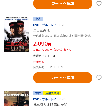
カートへ追加
中古
DVD・ブルーレイ
DVD
二百三高地
仲代達矢,あおい輝彦,森繁久彌,舛田利雄(監督)
¥2,090
円
定価より990円（32%）おトク
獲得ポイント 19P
在庫あり
発売年月日：2011/11/01
カートへ追加
中古
店舗受取可
DVD・ブルーレイ
DVD
日本海大海戦 海ゆかば