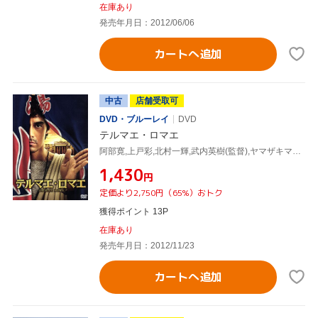
在庫あり
発売年月日：2012/06/06
カートへ追加
中古
店舗受取可
DVD・ブルーレイ
DVD
テルマエ・ロマエ
阿部寛,上戸彩,北村一輝,武内英樹(監督),ヤマザキマリ(原作),住友紀人(音楽)
¥1,430
円
定価より2,750円（65%）おトク
獲得ポイント 13P
在庫あり
発売年月日：2012/11/23
カートへ追加