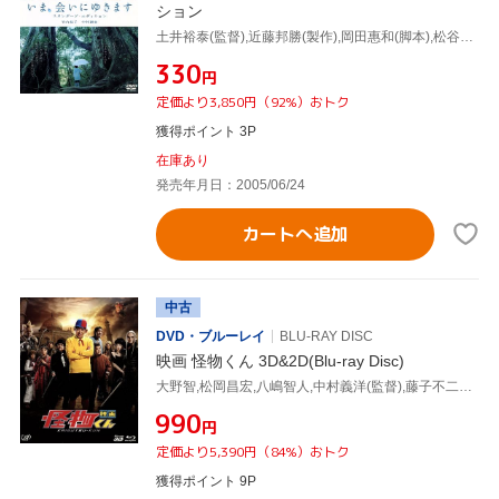
ション
土井裕泰(監督),近藤邦勝(製作),岡田惠和(脚本),松谷卓(音楽),竹内結子,中村獅童,武井証,美山加恋
¥330
円
定価より3,850円（92%）おトク
獲得ポイント 3P
在庫あり
発売年月日：2005/06/24
カートへ追加
中古
DVD・ブルーレイ
BLU-RAY DISC
映画 怪物くん 3D&2D(Blu-ray Disc)
大野智,松岡昌宏,八嶋智人,中村義洋(監督),藤子不二雄A(原作),井筒昭雄(音楽)
¥990
円
定価より5,390円（84%）おトク
獲得ポイント 9P