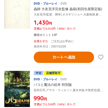
DVD・ブルーレイ
DVD
蟲師 大友克洋完全監修 蟲箱(初回生産限定版)
大友克洋(監督、脚本),オダギリジョー,大森南朋,蒼井優,江角マキコ,漆原友紀(原作)
¥1,430
円
定価より9,350円（86%）おトク
獲得ポイント 13P
在庫わずか
ご注文はお早めに
発売年月日：2007/10/26
カートへ追加
中古
店舗受取可
DVD・ブルーレイ
DVD
パコと魔法の絵本 特別版
役所広司,アヤカ・ウィルソン,妻夫木聡,中島哲也(監督、脚本),後藤ひろひと(原作),ガブリエル・ロベルト(音楽)
¥990
円
定価より5,390円（84%）おトク