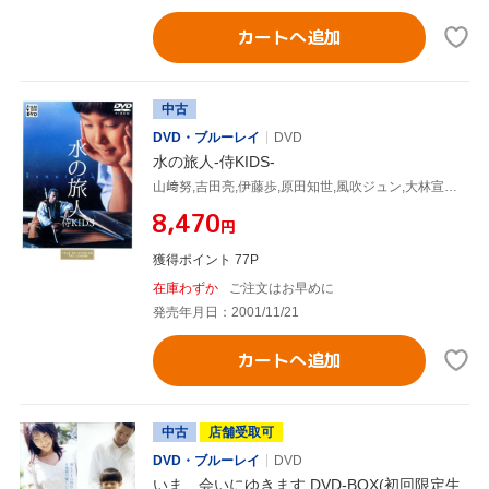
カートへ追加
中古
DVD・ブルーレイ
DVD
水の旅人-侍KIDS-
山﨑努,吉田亮,伊藤歩,原田知世,風吹ジュン,大林宣彦,末谷真澄(脚本),久石譲
¥8,470
円
獲得ポイント 77P
在庫わずか
ご注文はお早めに
発売年月日：2001/11/21
カートへ追加
中古
店舗受取可
DVD・ブルーレイ
DVD
いま、会いにゆきます DVD-BOX(初回限定生