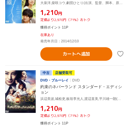
大泉洋,柴咲コウ,劇団ひとり(出演、監督、脚本、原作),佐藤直紀(音楽)
¥1,210
円
定価より2,970円（71%）おトク
獲得ポイント 11P
在庫あり
発売年月日：2014/12/10
カートへ追加
中古
店舗受取可
DVD・ブルーレイ
DVD
約束のネバーランド スタンダード・エディシ
ョン
浜辺美波,城桧吏,板垣李光人,渡辺直美,平川雄一朗(監督),白井カイウ(原作),出水ぽすか(原作),得田真裕(音楽)
¥1,210
円
定価より2,970円（71%）おトク
獲得ポイント 11P