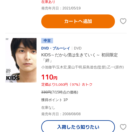
在庫あり
発売年月日：2021/05/19
カートへ追加
中古
DVD・ブルーレイ
DVD
KIDS～だから僕は生きていく～ 初回限定
「絆」
小池徹平/玉木宏,栗山千明,荻島達也(監督),乙一(原作)
¥110
円
定価より5,060円（97%）おトク
330
円
(7/15時点の価格)
獲得ポイント 1P
在庫なし
発売年月日：2008/08/08
入荷したら
知りたい