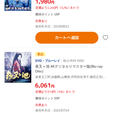
¥1,980
円
定価より2,200円（52%）おトク
獲得ポイント 18P
在庫あり
発売年月日：2019/08/21
カートへ追加
新品
DVD・ブルーレイ
BLU-RAY DISC
夜叉ヶ池 4Kデジタルリマスター版(Blu-ray
Disc)
坂東玉三郎,加藤剛,山﨑努,丹阿弥谷津子,篠田正浩(監督),泉鏡花(原作),
¥6,061
円
定価より319円（5%）おトク
獲得ポイント 55P
在庫あり
発売年月日：2021/07/14