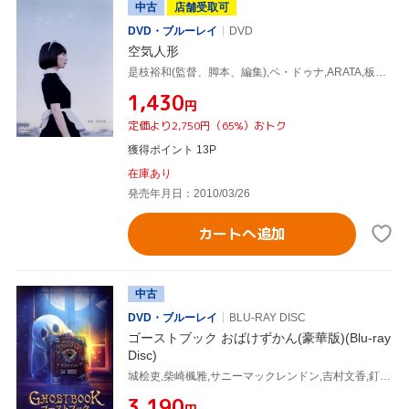
中古
店舗受取可
DVD・ブルーレイ
DVD
空気人形
是枝裕和(監督、脚本、編集),ペ・ドゥナ,ARATA,板尾創路,業田良家(原作),world's end girlfriend(音楽)
¥1,430
円
定価より2,750円（65%）おトク
獲得ポイント 13P
在庫あり
発売年月日：2010/03/26
カートへ追加
中古
DVD・ブルーレイ
BLU-RAY DISC
ゴーストブック おばけずかん(豪華版)(Blu-ray
Disc)
城桧吏,柴崎楓雅,サニーマックレンドン,吉村文香,釘宮理恵,山崎貴(監督、キャラクターデザイン、脚本、VFX、ストーリー原案),斉藤洋(原作(作)),宮本えつよし(原作(絵))
¥3,190