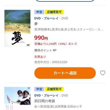
中古
店舗受取可
DVD・ブルーレイ
DVD
夢
黒澤明(脚本),黒澤久雄,井上芳夫,スティーヴン・スピルバーグ(提供)
¥990
円
定価より2,288円（69%）おトク
獲得ポイント 9P
在庫あり
発売年月日：2002/12/20
カートへ追加
中古
店舗受取可
DVD・ブルーレイ
DVD
四日間の奇蹟
佐々部清(監督),吉岡秀隆,石田ゆり子