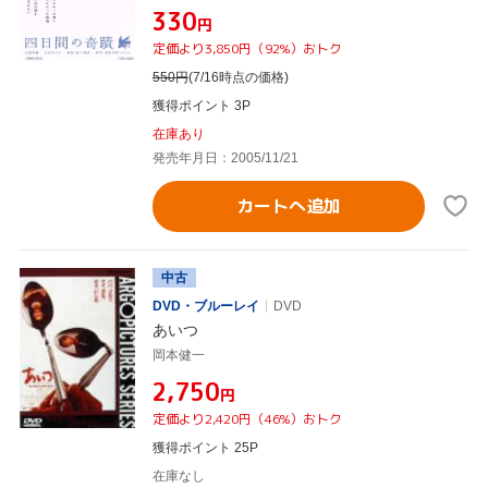
¥330
円
定価より3,850円（92%）おトク
550
円
(7/16時点の価格)
獲得ポイント 3P
在庫あり
発売年月日：2005/11/21
カートへ追加
中古
DVD・ブルーレイ
DVD
あいつ
岡本健一
¥2,750
円
定価より2,420円（46%）おトク
獲得ポイント 25P
在庫なし