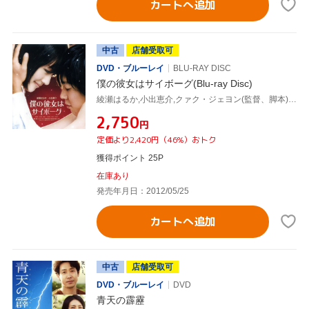
カートへ追加
中古
店舗受取可
DVD・ブルーレイ
BLU-RAY DISC
僕の彼女はサイボーグ(Blu-ray Disc)
綾瀬はるか,小出恵介,クァク・ジェヨン(監督、脚本),大坪直樹(音楽)
¥2,750
円
定価より2,420円（46%）おトク
獲得ポイント 25P
在庫あり
発売年月日：2012/05/25
カートへ追加
中古
店舗受取可
DVD・ブルーレイ
DVD
青天の霹靂