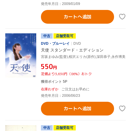
発売年月日：2009/01/09
カートへ追加
中古
店舗受取可
DVD・ブルーレイ
DVD
天使 スタンダード・エディション
宮坂まゆみ(監督),桜沢エリカ(原作),深田恭子,永作博美
¥550
円
定価より3,630円（86%）おトク
獲得ポイント 5P
在庫わずか
ご注文はお早めに
発売年月日：2006/06/23
カートへ追加
中古
店舗受取可