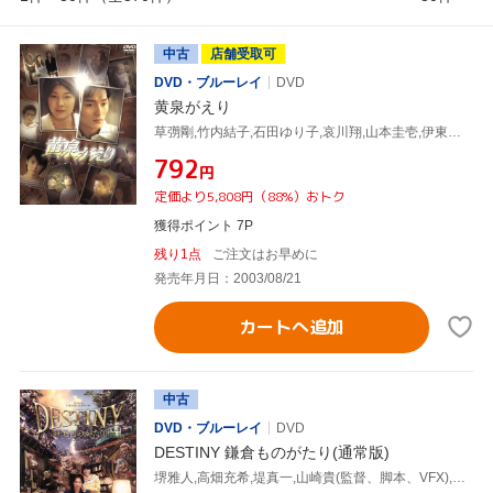
中古
店舗受取可
DVD・ブルーレイ
DVD
黄泉がえり
草彅剛,竹内結子,石田ゆり子,哀川翔,山本圭壱,伊東美咲,田中邦衛,RUI
¥792
円
定価より5,808円（88%）おトク
獲得ポイント 7P
残り1点
ご注文はお早めに
発売年月日：2003/08/21
カートへ追加
中古
DVD・ブルーレイ
DVD
DESTINY 鎌倉ものがたり(通常版)
堺雅人,高畑充希,堤真一,山崎貴(監督、脚本、VFX),西岸良平(原作),佐藤直紀(音楽)