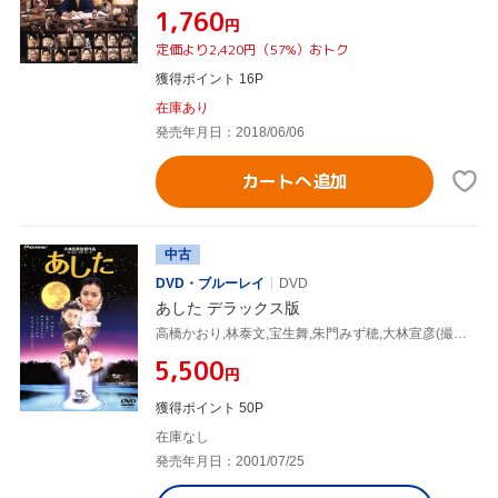
¥1,760
円
定価より2,420円（57%）おトク
獲得ポイント 16P
在庫あり
発売年月日：2018/06/06
カートへ追加
中古
DVD・ブルーレイ
DVD
あした デラックス版
高橋かおり,林泰文,宝生舞,朱門みず穂,大林宣彦(撮影台本・編集),赤川次郎,学草太郎,岩代太郎
¥5,500
円
獲得ポイント 50P
在庫なし
発売年月日：2001/07/25