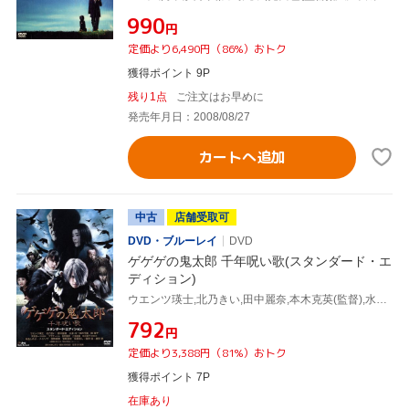
¥990
円
定価より6,490円（86%）おトク
獲得ポイント 9P
残り1点
ご注文はお早めに
発売年月日：2008/08/27
カートへ追加
中古
店舗受取可
DVD・ブルーレイ
DVD
ゲゲゲの鬼太郎 千年呪い歌(スタンダード・エ
ディション)
ウエンツ瑛士,北乃きい,田中麗奈,本木克英(監督),水木しげる(原作)
¥792
円
定価より3,388円（81%）おトク
獲得ポイント 7P
在庫あり