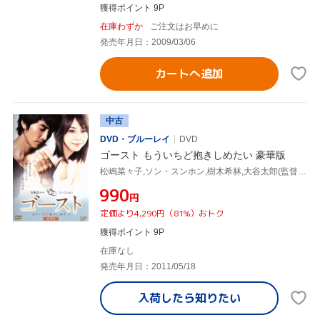
獲得ポイント 9P
在庫わずか
ご注文はお早めに
発売年月日：2009/03/06
カートへ追加
中古
DVD・ブルーレイ
DVD
ゴースト もういちど抱きしめたい 豪華版
松嶋菜々子,ソン・スンホン,樹木希林,大谷太郎(監督),ブルース・ジョエル・ルービン(原作)
¥990
円
定価より4,290円（81%）おトク
獲得ポイント 9P
在庫なし
発売年月日：2011/05/18
入荷したら
知りたい