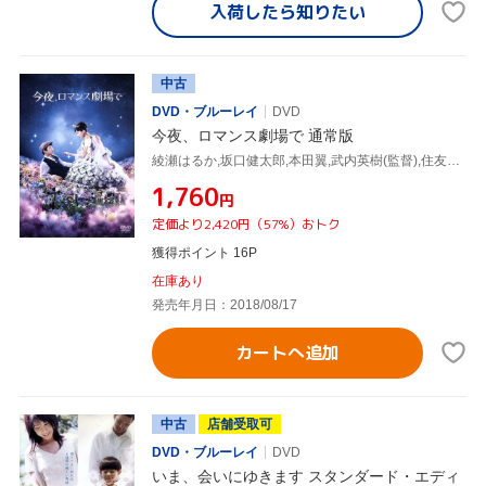
入荷したら
知りたい
中古
DVD・ブルーレイ
DVD
今夜、ロマンス劇場で 通常版
綾瀬はるか,坂口健太郎,本田翼,武内英樹(監督),住友紀人(音楽)
¥1,760
円
定価より2,420円（57%）おトク
獲得ポイント 16P
在庫あり
発売年月日：2018/08/17
カートへ追加
中古
店舗受取可
DVD・ブルーレイ
DVD
いま、会いにゆきます スタンダード・エディ