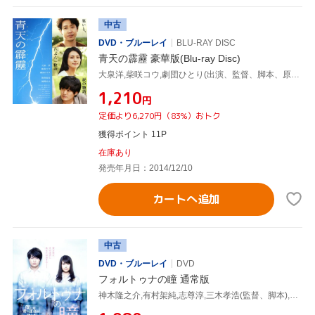
中古
DVD・ブルーレイ
BLU-RAY DISC
青天の霹靂 豪華版(Blu-ray Disc)
大泉洋,柴咲コウ,劇団ひとり(出演、監督、脚本、原作),佐藤直紀(音楽)
¥1,210
円
定価より6,270円（83%）おトク
獲得ポイント 11P
在庫あり
発売年月日：2014/12/10
カートへ追加
中古
DVD・ブルーレイ
DVD
フォルトゥナの瞳 通常版
神木隆之介,有村架純,志尊淳,三木孝浩(監督、脚本),百田尚樹(原作),林ゆうき(音楽)