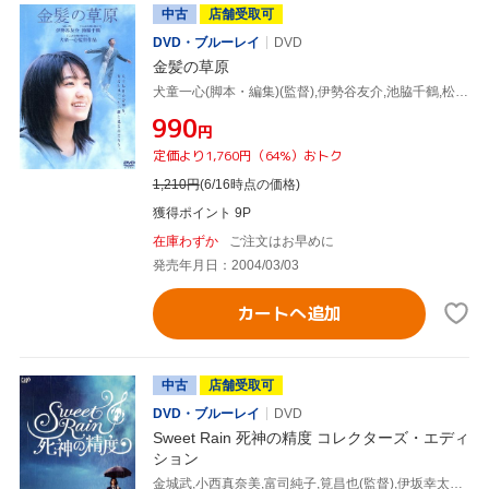
中古
店舗受取可
DVD・ブルーレイ
DVD
金髪の草原
犬童一心(脚本・編集)(監督),伊勢谷友介,池脇千鶴,松尾政寿,椎野未歩子,加藤武,大島弓子(原作),佐藤佐吉(脚本)
¥990
円
定価より1,760円（64%）おトク
1,210
円
(6/16時点の価格)
獲得ポイント 9P
在庫わずか
ご注文はお早めに
発売年月日：2004/03/03
カートへ追加
中古
店舗受取可
DVD・ブルーレイ
DVD
Sweet Rain 死神の精度 コレクターズ・エディ
ション
金城武,小西真奈美,富司純子,筧昌也(監督),伊坂幸太郎(原作),ゲイリー芦屋(音楽)