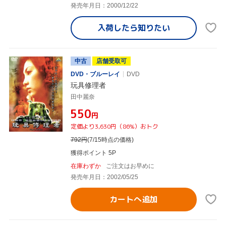
発売年月日：2000/12/22
入荷したら
知りたい
中古
店舗受取可
DVD・ブルーレイ
DVD
玩具修理者
田中麗奈
¥550
円
定価より3,630円（86%）おトク
792
円
(7/15時点の価格)
獲得ポイント 5P
在庫わずか
ご注文はお早めに
発売年月日：2002/05/25
カートへ追加