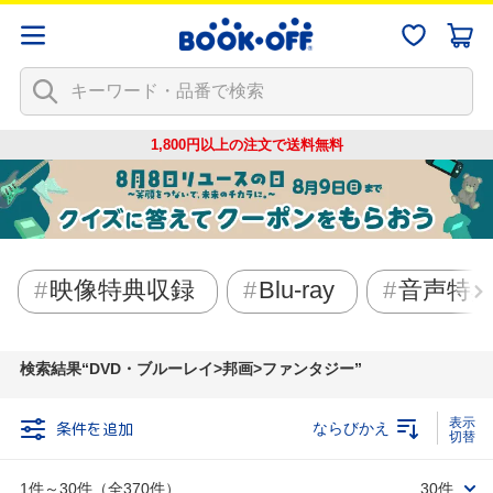
1,800円以上の注文で
送料無料
映像特典収録
Blu-ray
音声特
検索結果
DVD・ブルーレイ>邦画>ファンタジー
条件を追加
ならびかえ
1件～30件（全370件）
30件