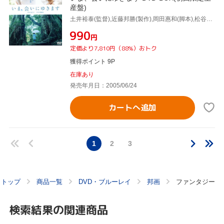
産盤)
土井裕泰(監督),近藤邦勝(製作),岡田惠和(脚本),松谷卓(音楽),竹内結子,中村獅童,武井証,美山加恋
¥990
円
定価より7,810円（88%）おトク
獲得ポイント 9P
在庫あり
発売年月日：2005/06/24
カートへ追加
1
2
3
トップ
商品一覧
DVD・ブルーレイ
邦画
ファンタジー
検索結果の関連商品