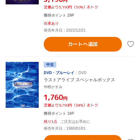
円
定価より3,190円（50%）おトク
獲得ポイント 29P
在庫あり
発売年月日：2022/12/21
カートへ追加
中古
DVD・ブルーレイ
DVD
ラストアライブ スペシャルボックス
仲根かすみ
¥1,760
円
定価より9,790円（84%）おトク
獲得ポイント 16P
残り1点
ご注文はお早めに
発売年月日：1980/01/01