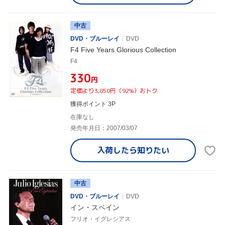
中古
DVD・ブルーレイ
DVD
F4 Five Years Glorious Collection
F4
¥330
円
定価より3,850円（92%）おトク
獲得ポイント 3P
在庫なし
発売年月日：2007/03/07
入荷したら
知りたい
中古
DVD・ブルーレイ
DVD
イン・スペイン
フリオ・イグレシアス