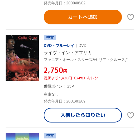
発売年月日：2000/08/02
カートへ追加
中古
DVD・ブルーレイ
DVD
ライヴ・イン・アフリカ
ファニア・オール・スターズ&セリア・クルース,*
¥2,750
円
定価より1,430円（34%）おトク
獲得ポイント 25P
在庫なし
発売年月日：2001/03/09
入荷したら
知りたい
中古