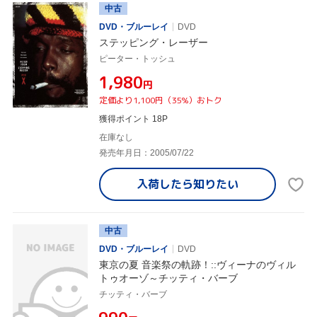
中古
DVD・ブルーレイ
DVD
ステッピング・レーザー
ピーター・トッシュ
¥1,980
円
定価より1,100円（35%）おトク
獲得ポイント 18P
在庫なし
発売年月日：2005/07/22
入荷したら
知りたい
中古
DVD・ブルーレイ
DVD
東京の夏 音楽祭の軌跡！::ヴィーナのヴィル
トゥオーゾ～チッティ・バーブ
チッティ・バーブ