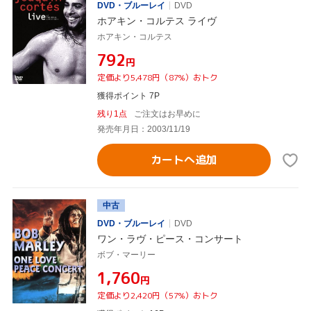
DVD・ブルーレイ
DVD
ホアキン・コルテス ライヴ
ホアキン・コルテス
¥792
円
定価より5,478円（87%）おトク
獲得ポイント 7P
残り1点
ご注文はお早めに
発売年月日：2003/11/19
カートへ追加
中古
DVD・ブルーレイ
DVD
ワン・ラヴ・ピース・コンサート
ボブ・マーリー
¥1,760
円
定価より2,420円（57%）おトク