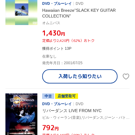
DVD・ブルーレイ
DVD
Hawaiian Breeze“SLACK KEY GUITAR
COLLECTION"
オムニバス
¥1,430
円
定価より2,420円（62%）おトク
獲得ポイント 13P
在庫なし
発売年月日：2001/07/25
入荷したら
知りたい
中古
店舗受取可
DVD・ブルーレイ
DVD
リバーダンス LIVE FROM NYC
ビル・ウィーラン(音楽),リバーダンス,ジーン・バトラー,コリン・ダン
¥792
円