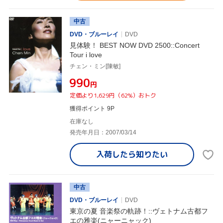
中古
DVD・ブルーレイ
DVD
見体験！ BEST NOW DVD 2500::Concert
Tour i love
チェン・ミン[陳敏]
¥990
円
定価より1,629円（62%）おトク
獲得ポイント 9P
在庫なし
発売年月日：2007/03/14
入荷したら
知りたい
中古
DVD・ブルーレイ
DVD
東京の夏 音楽祭の軌跡！::ヴェトナム古都フ
エの雅楽(ニャーニャック)