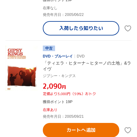
獲得ポイント 29P
在庫なし
発売年月日：2005/06/22
入荷したら
知りたい
中古
DVD・ブルーレイ
DVD
「ティエラ・ヒターナ～ヒターノの土地」&ラ
イヴ
ジプシー・キングス
¥2,090
円
定価より3,080円（59%）おトク
獲得ポイント 19P
在庫あり
発売年月日：2005/09/21
カートへ追加