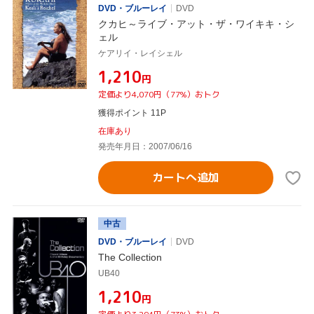
DVD・ブルーレイ
DVD
クカヒ～ライブ・アット・ザ・ワイキキ・シ
ェル
ケアリイ・レイシェル
¥1,210
円
定価より4,070円（77%）おトク
獲得ポイント 11P
在庫あり
発売年月日：2007/06/16
カートへ追加
中古
DVD・ブルーレイ
DVD
The Collection
UB40
¥1,210
円