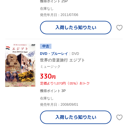
獲得ポイント 25P
在庫なし
発売年月日：2011/07/06
入荷したら
知りたい
中古
DVD・ブルーレイ
DVD
世界の音楽旅行 エジプト
ミュージック
¥330
円
定価より1,870円（85%）おトク
獲得ポイント 3P
在庫なし
発売年月日：2008/09/01
入荷したら
知りたい