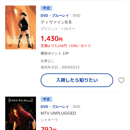
中古
DVD・ブルーレイ
DVD
ディヴァインB.B.
ブリジット・バルドー
¥1,430
円
定価より3,284円（69%）おトク
獲得ポイント 13P
在庫なし
発売年月日：2004/10/13
入荷したら
知りたい
中古
DVD・ブルーレイ
DVD
MTV UNPLUGGED
シャキーラ
¥792