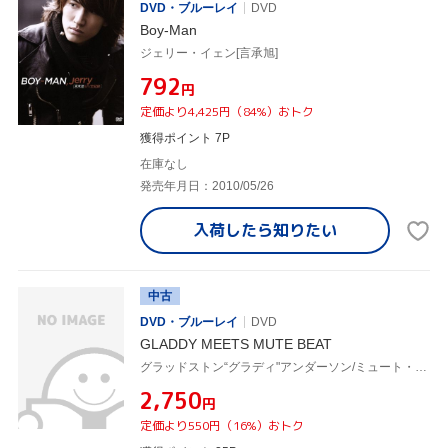
DVD・ブルーレイ
DVD
Boy-Man
ジェリー・イェン[言承旭]
¥792
円
定価より4,425円（84%）おトク
獲得ポイント 7P
在庫なし
発売年月日：2010/05/26
入荷したら
知りたい
中古
DVD・ブルーレイ
DVD
GLADDY MEETS MUTE BEAT
グラッドストン“グラディ"アンダーソン/ミュート・ビート
¥2,750
円
定価より550円（16%）おトク