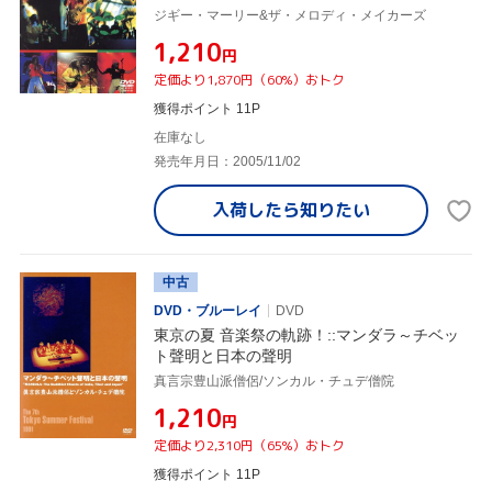
ジギー・マーリー&ザ・メロディ・メイカーズ
¥1,210
円
定価より1,870円（60%）おトク
獲得ポイント 11P
在庫なし
発売年月日：2005/11/02
入荷したら
知りたい
中古
DVD・ブルーレイ
DVD
東京の夏 音楽祭の軌跡！::マンダラ～チベッ
ト聲明と日本の聲明
真言宗豊山派僧侶/ソンカル・チュデ僧院
¥1,210
円
定価より2,310円（65%）おトク
獲得ポイント 11P