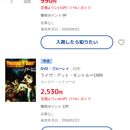
¥990
円
定価より2,530円（71%）おトク
獲得ポイント 9P
在庫なし
発売年月日：2005/06/22
入荷したら
知りたい
中古
DVD・ブルーレイ
DVD
ライヴ・アット・モントルー1989
ユッスー・ンドゥール
¥2,530
円
定価より2,640円（51%）おトク
獲得ポイント 23P
在庫なし
発売年月日：2006/02/22