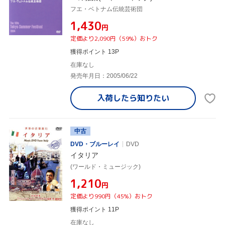
フエ・ベトナム伝統芸術団
¥1,430
円
定価より2,090円（59%）おトク
獲得ポイント 13P
在庫なし
発売年月日：2005/06/22
入荷したら
知りたい
中古
DVD・ブルーレイ
DVD
イタリア
(ワールド・ミュージック)
¥1,210
円
定価より990円（45%）おトク
獲得ポイント 11P
在庫なし