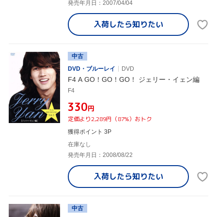
発売年月日：2007/04/04
入荷したら
知りたい
中古
DVD・ブルーレイ
DVD
F4 A GO！GO！GO！ ジェリー・イェン編
F4
¥330
円
定価より2,289円（87%）おトク
獲得ポイント 3P
在庫なし
発売年月日：2008/08/22
入荷したら
知りたい
中古