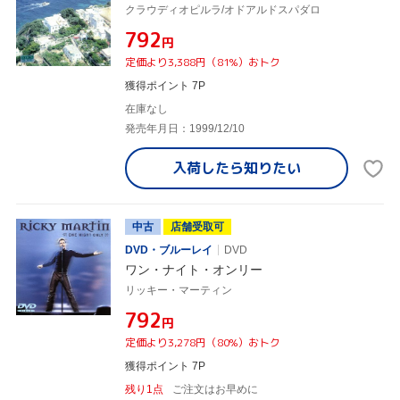
クラウディオピルラ/オドアルドスパダロ
¥792
円
定価より3,388円（81%）おトク
獲得ポイント 7P
在庫なし
発売年月日：1999/12/10
入荷したら
知りたい
中古
店舗受取可
DVD・ブルーレイ
DVD
ワン・ナイト・オンリー
リッキー・マーティン
¥792
円
定価より3,278円（80%）おトク
獲得ポイント 7P
残り1点
ご注文はお早めに