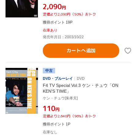
¥2,090
円
定価より2,090円（50%）おトク
獲得ポイント 19P
在庫あり
発売年月日：2003/10/22
カートへ追加
中古
DVD・ブルーレイ
DVD
F4 TV Special Vol.3 ケン・チュウ「ON
KEN'S TIME」
ケン・チュウ[朱孝天]
¥110
円
定価より2,640円（96%）おトク
獲得ポイント 1P
在庫なし