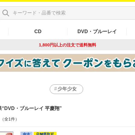
CD
DVD・ブルーレイ
1,800円以上の注文で
送料無料
少年少女
果
DVD・ブルーレイ 平慶翔
件（全1件）
中古
店舗受取可