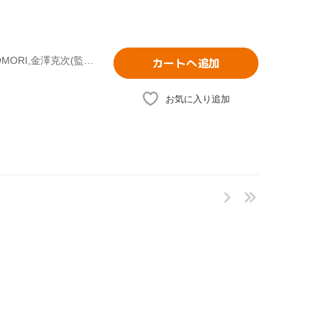
w-inds.,滝裕可里,今村白雪,三橋伴美,平慶翔,AYAKO NAKANOMORI,金澤克次(監督),加藤正人(脚本)
カートへ追加
お気に入り追加