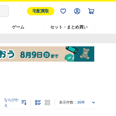
宅配買取
ゲーム
セット・まとめ買い
ならびか
表示件数：
30件
え