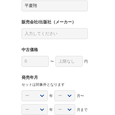
販売会社/出版社（メーカー）
中古価格
〜
円
発売年月
セットは対象外となります
年
月〜
年
月まで