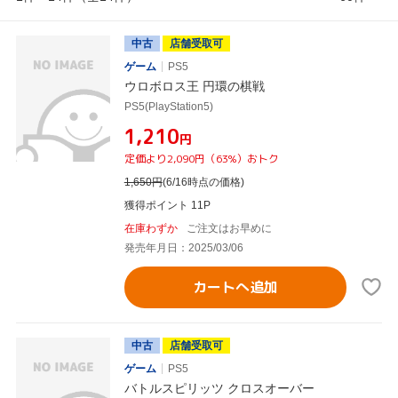
中古
店舗受取可
ゲーム
PS5
ウロボロス王 円環の棋戦
PS5(PlayStation5)
¥1,210
円
定価より2,090円（63%）おトク
1,650
円
(6/16時点の価格)
獲得ポイント 11P
在庫わずか
ご注文はお早めに
発売年月日：2025/03/06
カートへ追加
中古
店舗受取可
ゲーム
PS5
バトルスピリッツ クロスオーバー