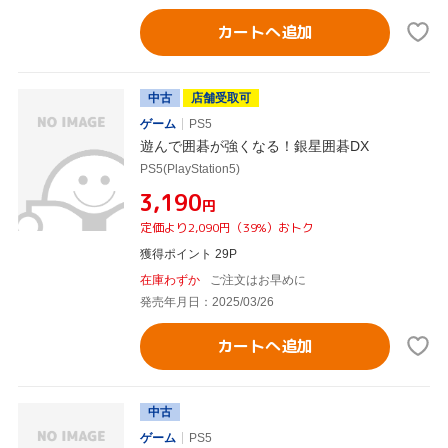
カートへ追加
中古
店舗受取可
ゲーム
PS5
遊んで囲碁が強くなる！銀星囲碁DX
PS5(PlayStation5)
¥3,190
円
定価より2,090円（39%）おトク
獲得ポイント 29P
在庫わずか
ご注文はお早めに
発売年月日：2025/03/26
カートへ追加
中古
ゲーム
PS5