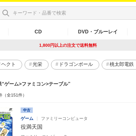
CD
DVD・ブルーレイ
1,800円以上の注文で
送料無料
ヘクト
光栄
ドラゴンボール
桃太郎電鉄
果
ゲーム>ファミコン>テーブル
件（全151件）
中古
ゲーム
ファミリーコンピュータ
役満天国