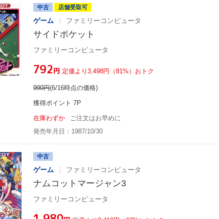
中古
店舗受取可
ゲーム
ファミリーコンピュータ
サイドポケット
ファミリーコンピュータ
¥792
円
定価より3,498円（81%）おトク
990
円
(6/16時点の価格)
獲得ポイント 7P
在庫わずか
ご注文はお早めに
発売年月日：1987/10/30
中古
ゲーム
ファミリーコンピュータ
ナムコットマージャン3
ファミリーコンピュータ
¥1,980