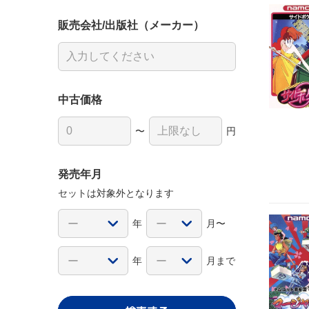
販売会社/出版社（メーカー）
中古価格
〜
円
発売年月
セットは対象外となります
年
月〜
年
月まで