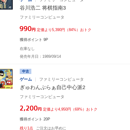
谷川浩二 将棋指南3
ファミリーコンピュータ
¥990
円
定価より5,390円（84%）おトク
獲得ポイント 9P
在庫なし
発売年月日：1989/09/14
中古
ゲーム
ファミリーコンピュータ
ぎゅわんぶらぁ自己中心派2
ファミリーコンピュータ
¥2,200
円
定価より4,950円（69%）おトク
獲得ポイント 20P
残り1点
ご注文はお早めに