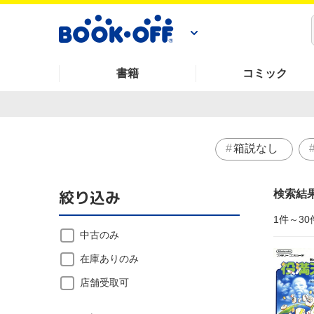
書籍
コミック
箱説なし
絞り込み
検索結
1件～30
中古のみ
在庫ありのみ
店舗受取可