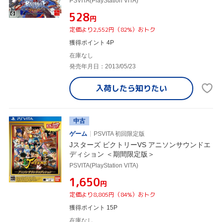
PSVITA(PlayStation VITA)
¥528
円
定価より2,552円（82%）おトク
獲得ポイント 4P
在庫なし
発売年月日：2013/05/23
入荷したら
知りたい
中古
ゲーム
PSVITA 初回限定版
Jスターズ ビクトリーVS アニソンサウンドエ
ディション ＜期間限定版＞
PSVITA(PlayStation VITA)
¥1,650
円
定価より8,805円（84%）おトク
獲得ポイント 15P
在庫なし