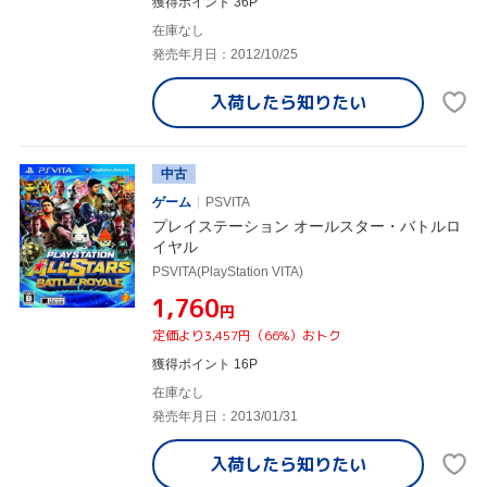
獲得ポイント 36P
在庫なし
発売年月日：2012/10/25
入荷したら
知りたい
中古
ゲーム
PSVITA
プレイステーション オールスター・バトルロ
イヤル
PSVITA(PlayStation VITA)
¥1,760
円
定価より3,457円（66%）おトク
獲得ポイント 16P
在庫なし
発売年月日：2013/01/31
入荷したら
知りたい