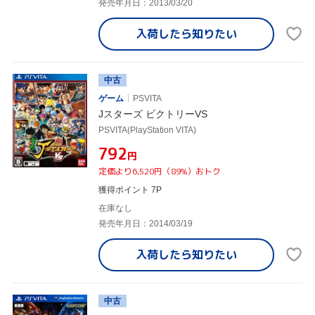
発売年月日：2013/03/20
入荷したら
知りたい
中古
ゲーム
PSVITA
Jスターズ ビクトリーVS
PSVITA(PlayStation VITA)
¥792
円
定価より6,520円（89%）おトク
獲得ポイント 7P
在庫なし
発売年月日：2014/03/19
入荷したら
知りたい
中古