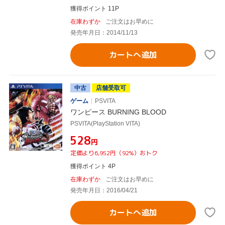
獲得ポイント 11P
在庫わずか
ご注文はお早めに
発売年月日：2014/11/13
カートへ追加
中古
店舗受取可
ゲーム
PSVITA
ワンピース BURNING BLOOD
PSVITA(PlayStation VITA)
¥528
円
定価より6,952円（92%）おトク
獲得ポイント 4P
在庫わずか
ご注文はお早めに
発売年月日：2016/04/21
カートへ追加