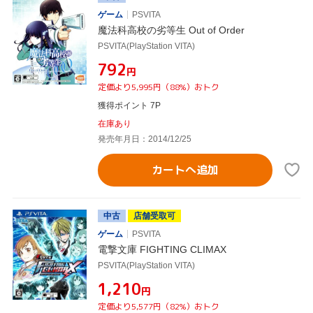
ゲーム
PSVITA
魔法科高校の劣等生 Out of Order
PSVITA(PlayStation VITA)
¥792
円
定価より5,995円（88%）おトク
獲得ポイント 7P
在庫あり
発売年月日：2014/12/25
カートへ追加
中古
店舗受取可
ゲーム
PSVITA
電撃文庫 FIGHTING CLIMAX
PSVITA(PlayStation VITA)
¥1,210
円
定価より5,577円（82%）おトク