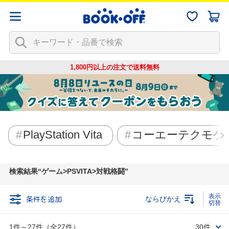
1,800円以上の注文で
送料無料
PlayStation Vita
コーエーテクモゲ
検索結果
ゲーム>PSVITA>対戦格闘
条件を追加
ならびかえ
1件～27件（全27件）
30件