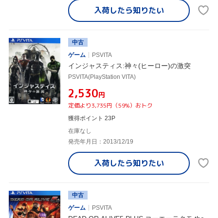
入荷したら
知りたい
中古
ゲーム
PSVITA
インジャスティス:神々(ヒーロー)の激突
PSVITA(PlayStation VITA)
¥2,530
円
定価より3,735円（59%）おトク
獲得ポイント 23P
在庫なし
発売年月日：2013/12/19
入荷したら
知りたい
中古
ゲーム
PSVITA