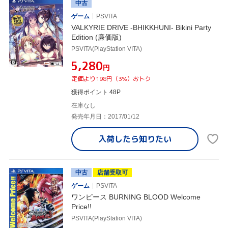
中古
ゲーム
PSVITA
VALKYRIE DRIVE -BHIKKHUNI- Bikini Party
Edition (廉価版)
PSVITA(PlayStation VITA)
¥5,280
円
定価より198円（3%）おトク
獲得ポイント 48P
在庫なし
発売年月日：2017/01/12
入荷したら
知りたい
中古
店舗受取可
ゲーム
PSVITA
ワンピース BURNING BLOOD Welcome
Price!!
PSVITA(PlayStation VITA)