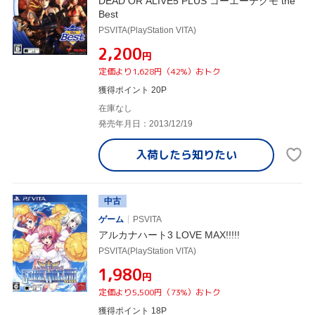
DEAD OR ALIVE5 PLUS コーエーテクモ the
Best
PSVITA(PlayStation VITA)
¥2,200
円
定価より1,628円（42%）おトク
獲得ポイント 20P
在庫なし
発売年月日：2013/12/19
入荷したら
知りたい
中古
ゲーム
PSVITA
アルカナハート3 LOVE MAX!!!!!
PSVITA(PlayStation VITA)
¥1,980
円
定価より5,500円（73%）おトク
獲得ポイント 18P