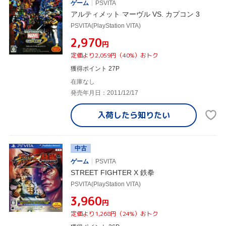
ゲーム
PSVITA
アルティメット マーヴル VS. カプコン 3
PSVITA(PlayStation VITA)
¥2,970
円
定価より2,059円（40%）おトク
獲得ポイント 27P
在庫なし
発売年月日：2011/12/17
入荷したら
知りたい
中古
ゲーム
PSVITA
STREET FIGHTER X 鉄拳
PSVITA(PlayStation VITA)
¥3,960
円
定価より1,268円（24%）おトク