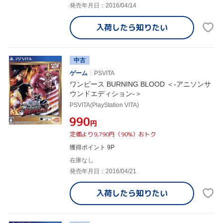
発売年月日：2016/04/14
入荷したら
知りたい
中古
ゲーム
PSVITA
ワンピース BURNING BLOOD ＜-アニソンサ
ウンドエディション-＞
PSVITA(PlayStation VITA)
¥990
円
定価より9,790円（90%）おトク
獲得ポイント 9P
在庫なし
発売年月日：2016/04/21
入荷したら
知りたい