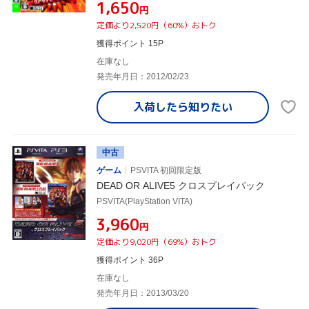
¥1,650
円
定価より2,520円（60%）おトク
獲得ポイント 15P
在庫なし
発売年月日：2012/02/23
入荷したら
知りたい
中古
ゲーム
PSVITA 初回限定版
DEAD OR ALIVE5 クロスプレイパック
PSVITA(PlayStation VITA)
¥3,960
円
定価より9,020円（69%）おトク
獲得ポイント 36P
在庫なし
発売年月日：2013/03/20