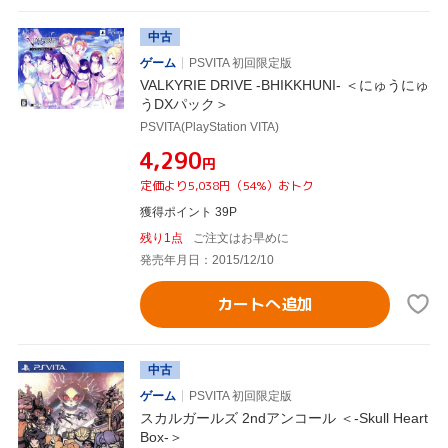
中古
ゲーム
PSVITA 初回限定版
VALKYRIE DRIVE -BHIKKHUNI- ＜にゅうにゅ
うDXパック＞
PSVITA(PlayStation VITA)
¥4,290
円
定価より5,038円（54%）おトク
獲得ポイント 39P
残り1点
ご注文はお早めに
発売年月日：2015/12/10
カートへ追加
中古
ゲーム
PSVITA 初回限定版
スカルガールズ 2ndアンコール ＜-Skull Heart
Box-＞