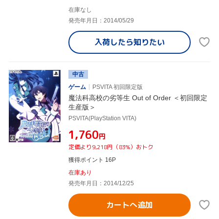
在庫なし
発売年月日：2014/05/29
入荷したら
知りたい
中古
ゲーム
PSVITA 初回限定版
魔法科高校の劣等生 Out of Order ＜初回限定
生産版＞
PSVITA(PlayStation VITA)
¥1,760
円
定価より9,218円（83%）おトク
獲得ポイント 16P
在庫あり
発売年月日：2014/12/25
カートへ追加