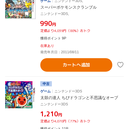
ゲーム
ニンテンドー3DS,
スーパーポケモンスクランブル
ニンテンドー3DS,
¥990
円
定価より4,039円（80%）おトク
獲得ポイント 9P
在庫あり
発売年月日：2011/08/11
カートへ追加
中古
ゲーム
ニンテンドー3DS
太鼓の達人 ちびドラゴンと不思議なオーブ
ニンテンドー3DS
¥1,210
円
定価より4,070円（77%）おトク
獲得ポイント 11P