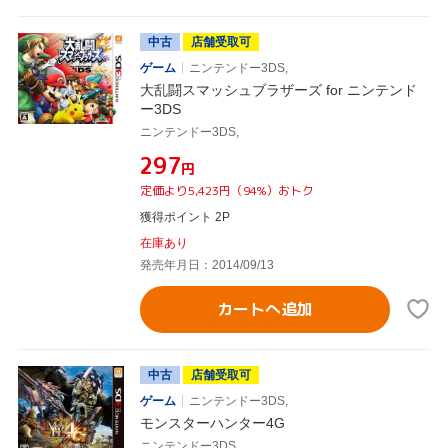
中古
店舗受取可
ゲーム
ニンテンドー3DS,
大乱闘スマッシュブラザーズ for ニンテンド
ー3DS
ニンテンドー3DS,
¥297
円
定価より5,423円（94%）おトク
獲得ポイント 2P
在庫あり
発売年月日：2014/09/13
カートへ追加
中古
店舗受取可
ゲーム
ニンテンドー3DS,
モンスターハンター4G
ニンテンドー3DS,