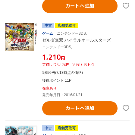
カートへ追加
中古
店舗受取可
ゲーム
ニンテンドー3DS,
ゼルダ無双 ハイラルオールスターズ
ニンテンドー3DS,
¥1,210
円
定価より5,170円（81%）おトク
1,650
円
(7/13時点の価格)
獲得ポイント 11P
在庫あり
発売年月日：2016/01/21
カートへ追加
中古
店舗受取可