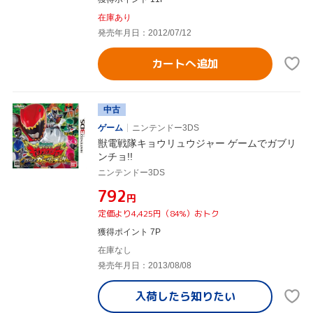
在庫あり
発売年月日：2012/07/12
カートへ追加
中古
ゲーム
ニンテンドー3DS
獣電戦隊キョウリュウジャー ゲームでガブリ
ンチョ!!
ニンテンドー3DS
¥792
円
定価より4,425円（84%）おトク
獲得ポイント 7P
在庫なし
発売年月日：2013/08/08
入荷したら
知りたい