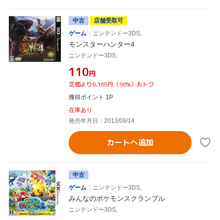
中古
店舗受取可
ゲーム
ニンテンドー3DS,
モンスターハンター4
ニンテンドー3DS,
¥110
円
定価より6,165円（98%）おトク
獲得ポイント 1P
在庫あり
発売年月日：2013/09/14
カートへ追加
中古
ゲーム
ニンテンドー3DS,
みんなのポケモンスクランブル
ニンテンドー3DS,