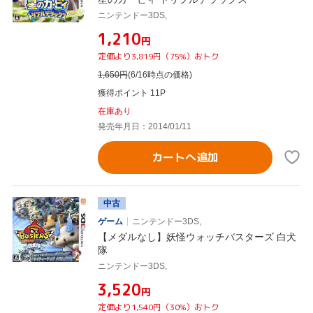
ニンテンドー3DS,
¥1,210
円
定価より3,819円（75%）おトク
1,650
円
(6/16時点の価格)
獲得ポイント 11P
在庫あり
発売年月日：2014/01/11
カートへ追加
中古
ゲーム
ニンテンドー3DS,
【メダルなし】妖怪ウォッチバスターズ 白犬
隊
ニンテンドー3DS,
¥3,520
円
定価より1,540円（30%）おトク