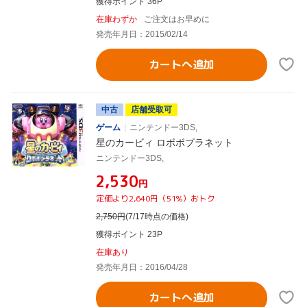
獲得ポイント 36P
在庫わずか
ご注文はお早めに
発売年月日：2015/02/14
カートへ追加
中古
店舗受取可
ゲーム
ニンテンドー3DS,
星のカービィ ロボボプラネット
ニンテンドー3DS,
¥2,530
円
定価より2,640円（51%）おトク
2,750
円
(7/17時点の価格)
獲得ポイント 23P
在庫あり
発売年月日：2016/04/28
カートへ追加