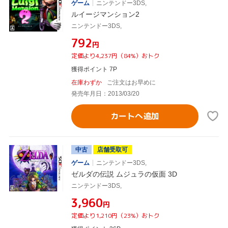
ゲーム
ニンテンドー3DS,
ルイージマンション2
ニンテンドー3DS,
¥792
円
定価より4,237円（84%）おトク
獲得ポイント 7P
在庫わずか
ご注文はお早めに
発売年月日：2013/03/20
カートへ追加
中古
店舗受取可
ゲーム
ニンテンドー3DS,
ゼルダの伝説 ムジュラの仮面 3D
ニンテンドー3DS,
¥3,960
円
定価より1,210円（23%）おトク