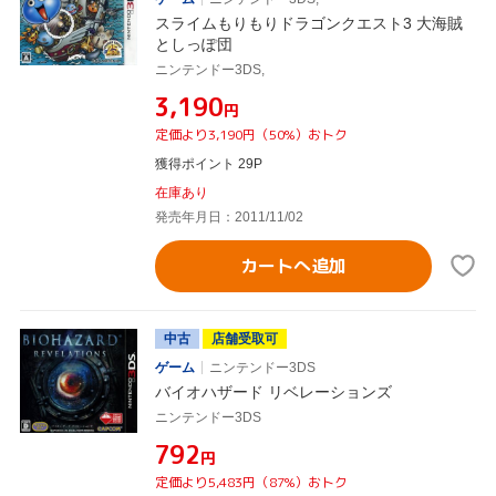
スライムもりもりドラゴンクエスト3 大海賊
としっぽ団
ニンテンドー3DS,
¥3,190
円
定価より3,190円（50%）おトク
獲得ポイント 29P
在庫あり
発売年月日：2011/11/02
カートへ追加
中古
店舗受取可
ゲーム
ニンテンドー3DS
バイオハザード リベレーションズ
ニンテンドー3DS
¥792
円
定価より5,483円（87%）おトク