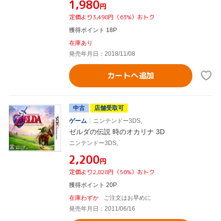
¥1,980
円
定価より3,498円（63%）おトク
獲得ポイント 18P
在庫あり
発売年月日：2018/11/08
カートへ追加
中古
店舗受取可
ゲーム
ニンテンドー3DS,
ゼルダの伝説 時のオカリナ 3D
ニンテンドー3DS,
¥2,200
円
定価より2,828円（56%）おトク
獲得ポイント 20P
在庫わずか
ご注文はお早めに
発売年月日：2011/06/16