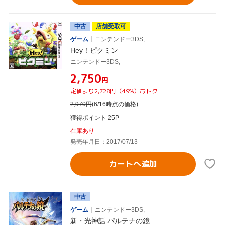
中古
店舗受取可
ゲーム
ニンテンドー3DS,
Hey！ピクミン
ニンテンドー3DS,
¥2,750
円
定価より2,728円（49%）おトク
2,970
円
(6/16時点の価格)
獲得ポイント 25P
在庫あり
発売年月日：2017/07/13
カートへ追加
中古
ゲーム
ニンテンドー3DS,
新・光神話 パルテナの鏡