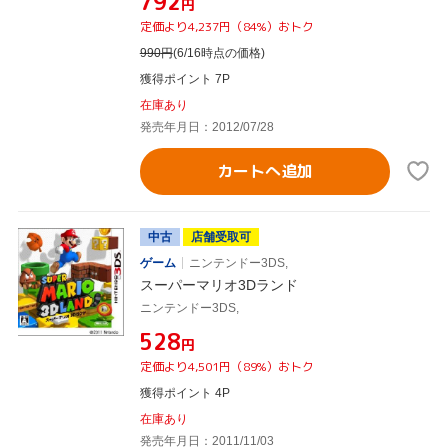
¥792
円
定価より4,237円（84%）おトク
990
円
(6/16時点の価格)
獲得ポイント 7P
在庫あり
発売年月日：2012/07/28
カートへ追加
中古
店舗受取可
ゲーム
ニンテンドー3DS,
スーパーマリオ3Dランド
ニンテンドー3DS,
¥528
円
定価より4,501円（89%）おトク
獲得ポイント 4P
在庫あり
発売年月日：2011/11/03