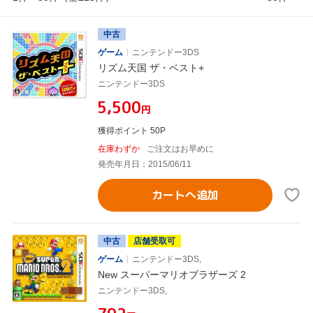
中古
ゲーム
ニンテンドー3DS
リズム天国 ザ・ベスト+
ニンテンドー3DS
¥5,500
円
獲得ポイント 50P
在庫わずか
ご注文はお早めに
発売年月日：2015/06/11
カートへ追加
中古
店舗受取可
ゲーム
ニンテンドー3DS,
New スーパーマリオブラザーズ 2
ニンテンドー3DS,