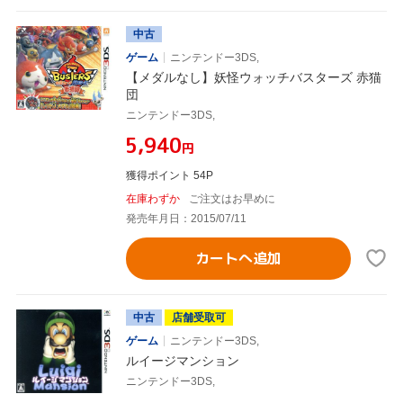
中古
ゲーム
ニンテンドー3DS,
【メダルなし】妖怪ウォッチバスターズ 赤猫
団
ニンテンドー3DS,
¥5,940
円
獲得ポイント 54P
在庫わずか
ご注文はお早めに
発売年月日：2015/07/11
カートへ追加
中古
店舗受取可
ゲーム
ニンテンドー3DS,
ルイージマンション
ニンテンドー3DS,