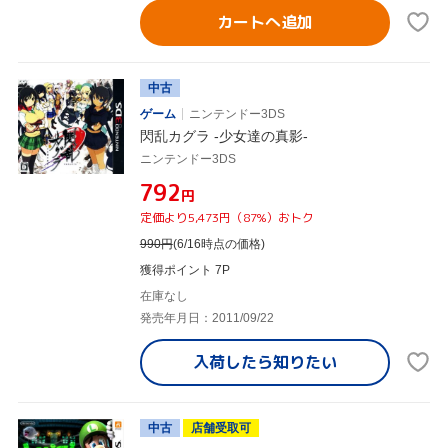
カートへ追加
中古
ゲーム
ニンテンドー3DS
閃乱カグラ -少女達の真影-
ニンテンドー3DS
¥792
円
定価より5,473円（87%）おトク
990
円
(6/16時点の価格)
獲得ポイント 7P
在庫なし
発売年月日：2011/09/22
入荷したら
知りたい
中古
店舗受取可