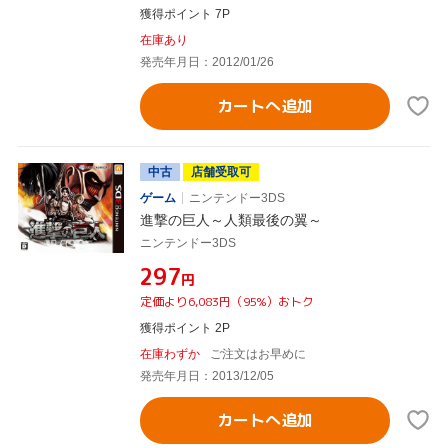
獲得ポイント 7P
在庫あり
発売年月日：2012/01/26
カートへ追加
中古
店舗受取可
ゲーム
ニンテンドー3DS
進撃の巨人～人類最後の翼～
ニンテンドー3DS
¥297
円
定価より6,083円（95%）おトク
獲得ポイント 2P
在庫わずか
ご注文はお早めに
発売年月日：2013/12/05
カートへ追加