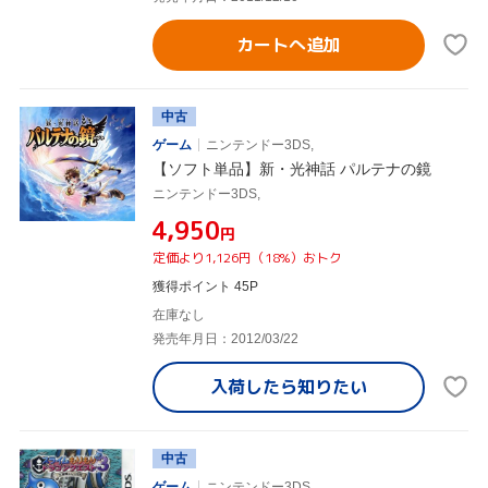
カートへ追加
中古
ゲーム
ニンテンドー3DS,
【ソフト単品】新・光神話 パルテナの鏡
ニンテンドー3DS,
¥4,950
円
定価より1,126円（18%）おトク
獲得ポイント 45P
在庫なし
発売年月日：2012/03/22
入荷したら
知りたい
中古
ゲーム
ニンテンドー3DS,