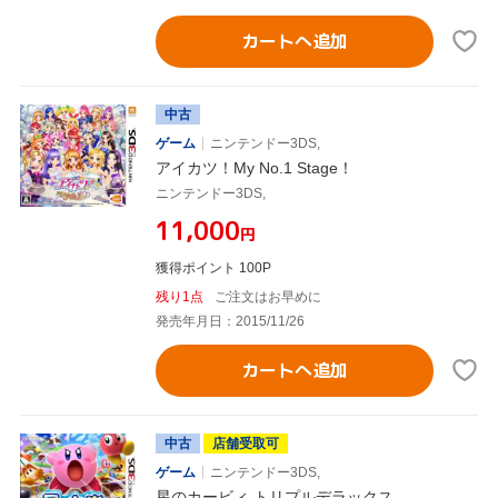
カートへ追加
中古
ゲーム
ニンテンドー3DS,
アイカツ！My No.1 Stage！
ニンテンドー3DS,
¥11,000
円
獲得ポイント 100P
残り1点
ご注文はお早めに
発売年月日：2015/11/26
カートへ追加
中古
店舗受取可
ゲーム
ニンテンドー3DS,
星のカービィ トリプルデラックス