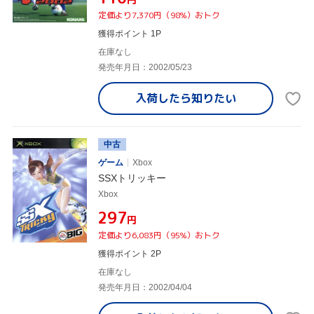
定価より7,370円（98%）おトク
獲得ポイント 1P
在庫なし
発売年月日：2002/05/23
入荷したら
知りたい
中古
ゲーム
Xbox
SSXトリッキー
Xbox
¥297
円
定価より6,083円（95%）おトク
獲得ポイント 2P
在庫なし
発売年月日：2002/04/04