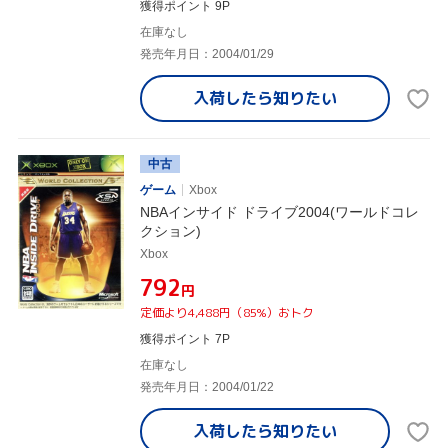
獲得ポイント 9P
在庫なし
発売年月日：2004/01/29
入荷したら
知りたい
中古
ゲーム
Xbox
NBAインサイド ドライブ2004(ワールドコレ
クション)
Xbox
¥792
円
定価より4,488円（85%）おトク
獲得ポイント 7P
在庫なし
発売年月日：2004/01/22
入荷したら
知りたい