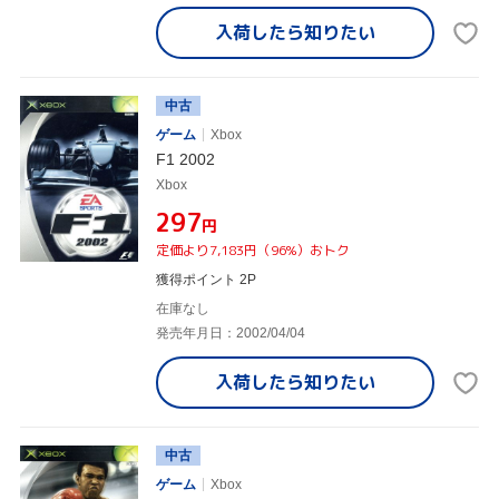
入荷したら
知りたい
中古
ゲーム
Xbox
F1 2002
Xbox
¥297
円
定価より7,183円（96%）おトク
獲得ポイント 2P
在庫なし
発売年月日：2002/04/04
入荷したら
知りたい
中古
ゲーム
Xbox