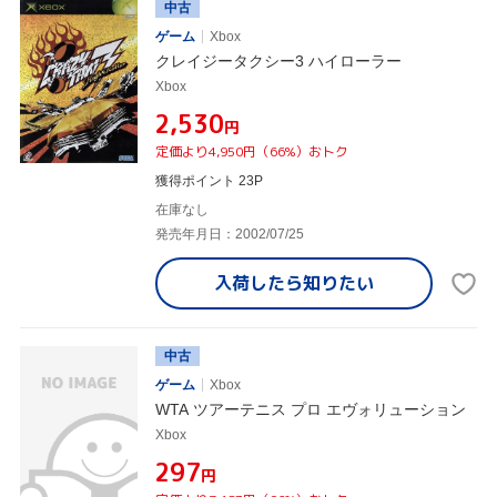
中古
ゲーム
Xbox
クレイジータクシー3 ハイローラー
Xbox
¥2,530
円
定価より4,950円（66%）おトク
獲得ポイント 23P
在庫なし
発売年月日：2002/07/25
入荷したら
知りたい
中古
ゲーム
Xbox
WTA ツアーテニス プロ エヴォリューション
Xbox
¥297
円