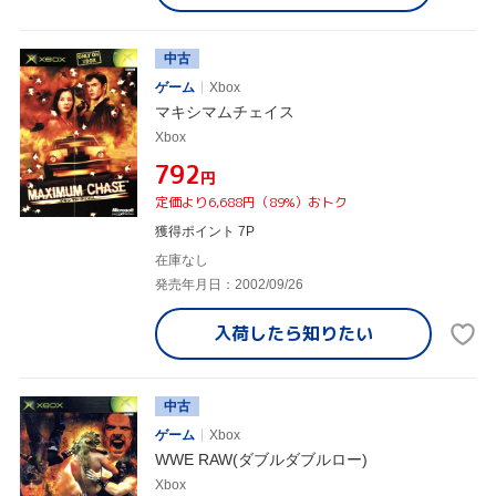
中古
ゲーム
Xbox
マキシマムチェイス
Xbox
¥792
円
定価より6,688円（89%）おトク
獲得ポイント 7P
在庫なし
発売年月日：2002/09/26
入荷したら
知りたい
中古
ゲーム
Xbox
WWE RAW(ダブルダブルロー)
Xbox