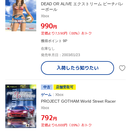
DEAD OR ALIVE エクストリーム ビーチバレ
ーボール
Xbox
¥990
円
定価より7,590円（88%）おトク
獲得ポイント 9P
在庫なし
発売年月日：2003/01/23
入荷したら
知りたい
中古
店舗受取可
ゲーム
Xbox
PROJECT GOTHAM:World Street Racer
Xbox
¥792
円
定価より6,688円（89%）おトク