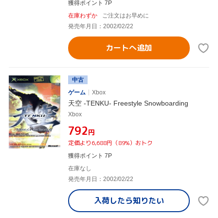
獲得ポイント 7P
在庫わずか
ご注文はお早めに
発売年月日：2002/02/22
カートへ追加
中古
ゲーム
Xbox
天空 -TENKU- Freestyle Snowboarding
Xbox
¥792
円
定価より6,688円（89%）おトク
獲得ポイント 7P
在庫なし
発売年月日：2002/02/22
入荷したら
知りたい