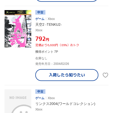
中古
ゲーム
Xbox
天空2 -TENKU2-
Xbox
¥792
円
定価より6,688円（89%）おトク
獲得ポイント 7P
在庫なし
発売年月日：2004/02/26
入荷したら
知りたい
中古
ゲーム
Xbox
リンクス2004(ワールドコレクション)
Xbox