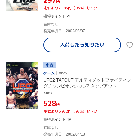
¥297
円
定価より7,183円（96%）おトク
獲得ポイント 2P
在庫なし
発売年月日：2002/03/07
入荷したら
知りたい
中古
ゲーム
Xbox
UFC2 TAPOUT アルティメットファイティン
グチャンピオンシップ2 タップアウト
Xbox
¥528
円
定価より6,952円（92%）おトク
獲得ポイント 4P
在庫なし
発売年月日：2002/04/18