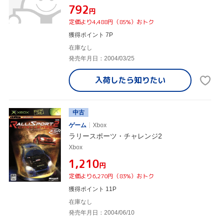
¥792
円
定価より4,488円（85%）おトク
獲得ポイント 7P
在庫なし
発売年月日：2004/03/25
入荷したら
知りたい
中古
ゲーム
Xbox
ラリースポーツ・チャレンジ2
Xbox
¥1,210
円
定価より6,270円（83%）おトク
獲得ポイント 11P
在庫なし
発売年月日：2004/06/10