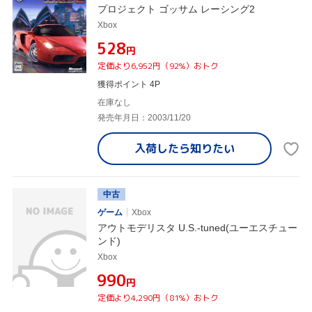
プロジェクト ゴッサム レーシング2
Xbox
¥528
円
定価より6,952円（92%）おトク
獲得ポイント 4P
在庫なし
発売年月日：2003/11/20
入荷したら
知りたい
中古
ゲーム
Xbox
アウトモデリスタ U.S.-tuned(ユーエスチュー
ンド)
Xbox
¥990
円
定価より4,290円（81%）おトク