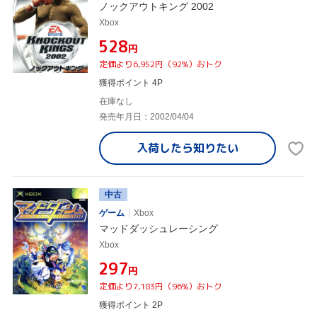
ノックアウトキング 2002
Xbox
¥528
円
定価より6,952円（92%）おトク
獲得ポイント 4P
在庫なし
発売年月日：2002/04/04
入荷したら
知りたい
中古
ゲーム
Xbox
マッドダッシュレーシング
Xbox
¥297
円
定価より7,183円（96%）おトク
獲得ポイント 2P