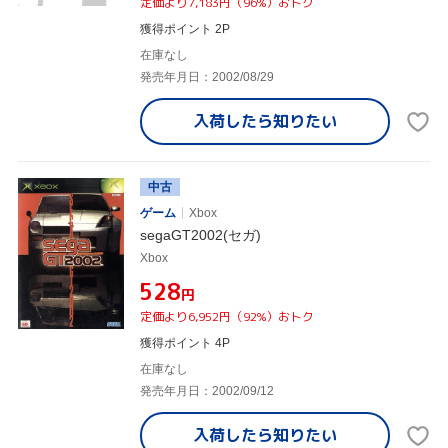
定価より7,183円（96%）おトク
獲得ポイント 2P
在庫なし
発売年月日：2002/08/29
入荷したら
知りたい
中古
ゲーム
Xbox
segaGT2002(セガ)
Xbox
¥528
円
定価より6,952円（92%）おトク
獲得ポイント 4P
在庫なし
発売年月日：2002/09/12
入荷したら
知りたい