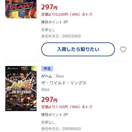
¥297
円
定価より8,283円（96%）おトク
獲得ポイント 2P
在庫なし
発売年月日：2002/10/03
入荷したら
知りたい
中古
ゲーム
Xbox
ザ・ワイルド・リングス
Xbox
¥297
円
定価より7,183円（96%）おトク
獲得ポイント 2P
在庫なし
発売年月日：2003/04/10