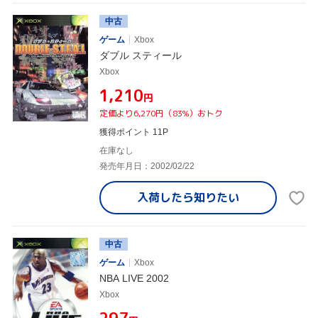
中古
ゲーム
Xbox
ダブル スティール
Xbox
¥1,210
円
定価より6,270円（83%）おトク
獲得ポイント 11P
在庫なし
発売年月日：2002/02/22
入荷したら
知りたい
中古
ゲーム
Xbox
NBA LIVE 2002
Xbox