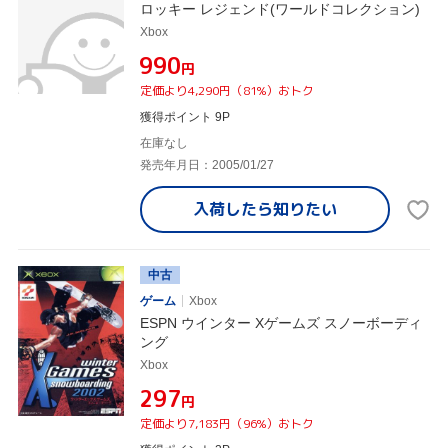
ロッキー レジェンド(ワールドコレクション)
Xbox
¥990
円
定価より4,290円（81%）おトク
獲得ポイント 9P
在庫なし
発売年月日：2005/01/27
入荷したら
知りたい
中古
ゲーム
Xbox
ESPN ウインター Xゲームズ スノーボーディ
ング
Xbox
¥297
円
定価より7,183円（96%）おトク