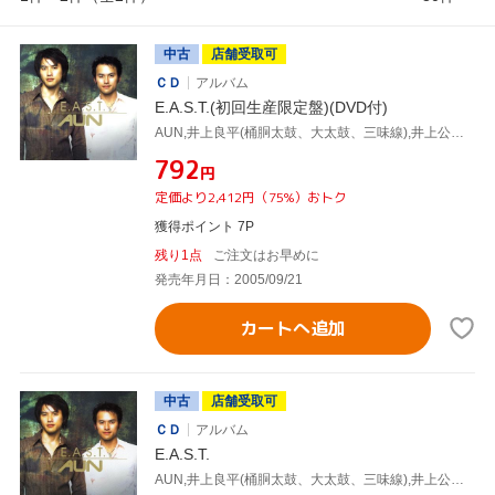
中古
店舗受取可
ＣＤ
アルバム
E.A.S.T.(初回生産限定盤)(DVD付)
AUN,井上良平(桶胴太鼓、大太鼓、三味線),井上公平(桶胴太鼓、篠笛、三味線),海津賢(syn、prog、key),柏木広樹(vc),T.M.スティーヴンス(b),ヌーノ・ベッテンコート(g),マイケル・バーンズ(g)
¥792
円
定価より2,412円（75%）おトク
獲得ポイント 7P
残り1点
ご注文はお早めに
発売年月日：2005/09/21
カートへ追加
中古
店舗受取可
ＣＤ
アルバム
E.A.S.T.
AUN,井上良平(桶胴太鼓、大太鼓、三味線),井上公平(桶胴太鼓、篠笛、三味線),海津賢(syn、prog、key),柏木広樹(vc),T.M.スティーヴンス(b),ヌーノ・ベッテンコート(g),マイケル・バーンズ(g)