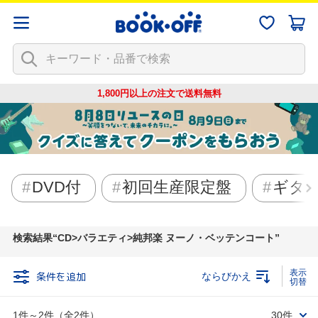
1,800円以上の注文で
送料無料
DVD付
初回生産限定盤
ギタ
検索結果
CD>バラエティ>純邦楽 ヌーノ・ベッテンコート
条件を追加
ならびかえ
1件～2件（全2件）
30件