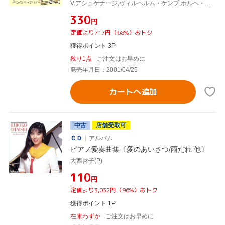
V.アシュケナージ,ヴィルヘルム・ケンプ,ホルヘ・ボレット,ジュリアス・カッチェン
¥330
円
定価より717円（68%）おトク
獲得ポイント 3P
残り1点
ご注文はお早めに
発売年月日：2001/04/25
カートへ追加
中古
店舗受取可
ＣＤ
アルバム
ピアノ愛奏曲集〔愛のあいさつ/雨だれ 他〕
大西啓子(P)
¥110
円
定価より3,032円（96%）おトク
獲得ポイント 1P
在庫わずか
ご注文はお早めに