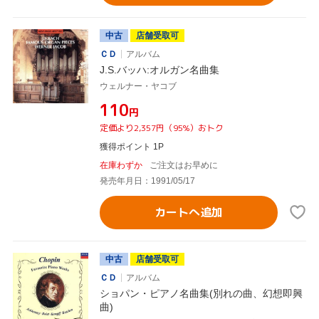
中古
店舗受取可
ＣＤ
アルバム
J.S.バッハ:オルガン名曲集
ウェルナー・ヤコブ
¥110
円
定価より2,357円（95%）おトク
獲得ポイント 1P
在庫わずか
ご注文はお早めに
発売年月日：1991/05/17
カートへ追加
中古
店舗受取可
ＣＤ
アルバム
ショパン・ピアノ名曲集(別れの曲、幻想即興
曲)