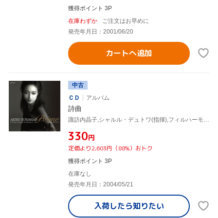
獲得ポイント 3P
在庫わずか
ご注文はお早めに
発売年月日：2001/06/20
カートへ追加
中古
ＣＤ
アルバム
詩曲
諏訪内晶子,シャルル・デュトワ(指揮),フィルハーモニア管弦楽団(o.)
¥330
円
定価より2,603円（88%）おトク
獲得ポイント 3P
在庫なし
発売年月日：2004/05/21
入荷したら
知りたい