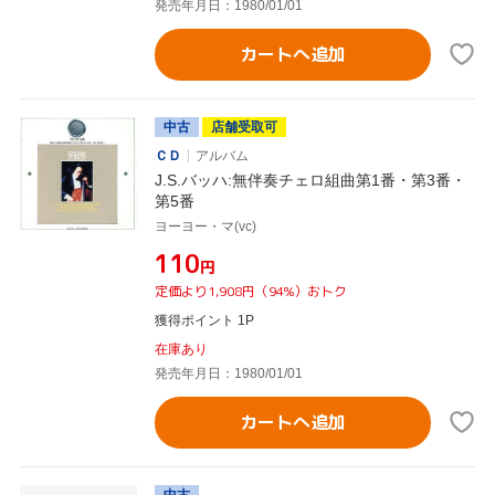
発売年月日：1980/01/01
カートへ追加
中古
店舗受取可
ＣＤ
アルバム
J.S.バッハ:無伴奏チェロ組曲第1番・第3番・
第5番
ヨーヨー・マ(vc)
¥110
円
定価より1,908円（94%）おトク
獲得ポイント 1P
在庫あり
発売年月日：1980/01/01
カートへ追加
中古