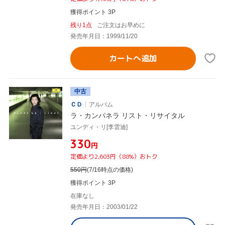
獲得ポイント 3P
残り1点
ご注文はお早めに
発売年月日：1999/11/20
カートへ追加
中古
ＣＤ
アルバム
ラ・カンパネラ リスト・リサイタル
ユンディ・リ[李雲迪]
¥330
円
定価より2,603円（88%）おトク
550
円
(7/16時点の価格)
獲得ポイント 3P
在庫なし
発売年月日：2003/01/22