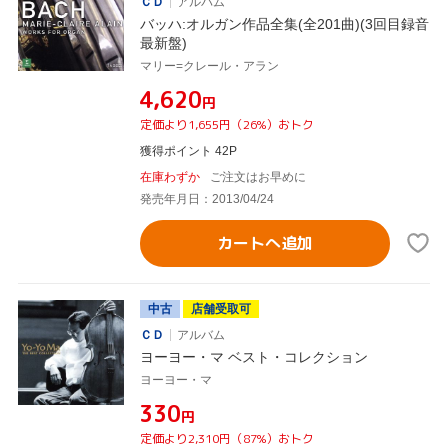
ＣＤ
アルバム
バッハ:オルガン作品全集(全201曲)(3回目録音
最新盤)
マリー=クレール・アラン
¥4,620
円
定価より1,655円（26%）おトク
獲得ポイント 42P
在庫わずか
ご注文はお早めに
発売年月日：2013/04/24
カートへ追加
中古
店舗受取可
ＣＤ
アルバム
ヨーヨー・マ ベスト・コレクション
ヨーヨー・マ
¥330
円
定価より2,310円（87%）おトク