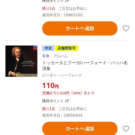
獲得ポイント 1P
残り1点
ご注文はお早めに
発売年月日：1996/11/20
カートへ追加
中古
店舗受取可
ＣＤ
アルバム
トッカータとフーガ/ハーフォード・バッハ名
演集
ピーター・ハーフォード
¥110
円
定価より2,026円（94%）おトク
獲得ポイント 1P
残り1点
ご注文はお早めに
発売年月日：1993/04/24
カートへ追加