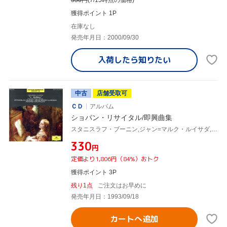
獲得ポイント 1P
在庫なし
発売年月日：2000/09/30
入荷したら
知りたい
中古
店舗受取可
ＣＤ
アルバム
ショパン・リサイタル/即興曲集
スタニスラフ・ブーニン,ジャン=マルク・ルイサダ,アンドレイ・ガヴリーロフ
¥330
円
定価より1,806円（84%）おトク
獲得ポイント 3P
残り1点
ご注文はお早めに
発売年月日：1993/09/18
カートへ追加