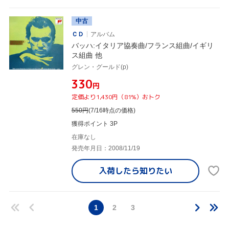
中古
ＣＤ
アルバム
バッハ:イタリア協奏曲/フランス組曲/イギリ
ス組曲 他
グレン・グールド(p)
¥330
円
定価より1,430円（81%）おトク
550
円
(7/16時点の価格)
獲得ポイント 3P
在庫なし
発売年月日：2008/11/19
入荷したら
知りたい
1
2
3