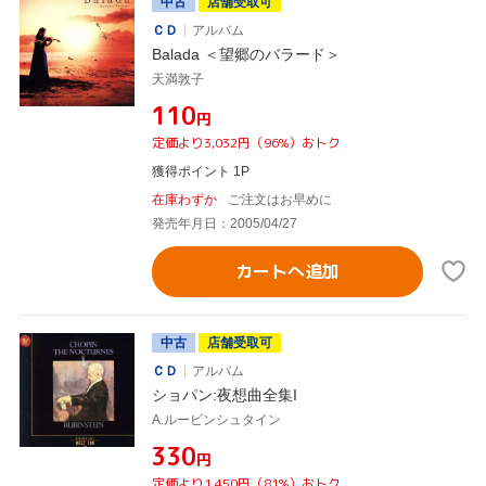
中古
店舗受取可
ＣＤ
アルバム
Balada ＜望郷のバラード＞
天満敦子
¥110
円
定価より3,032円（96%）おトク
獲得ポイント 1P
在庫わずか
ご注文はお早めに
発売年月日：2005/04/27
カートへ追加
中古
店舗受取可
ＣＤ
アルバム
ショパン:夜想曲全集I
A.ルービンシュタイン
¥330
円
定価より1,450円（81%）おトク