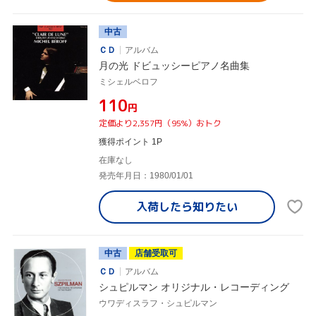
中古
ＣＤ
アルバム
月の光 ドビュッシーピアノ名曲集
ミシェルベロフ
¥110
円
定価より2,357円（95%）おトク
獲得ポイント 1P
在庫なし
発売年月日：1980/01/01
入荷したら
知りたい
中古
店舗受取可
ＣＤ
アルバム
シュピルマン オリジナル・レコーディング
ウワディスラフ・シュピルマン