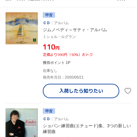
中古
ＣＤ
アルバム
ジムノペディ～サティ・アルバム
ミシェル・ルグラン
¥110
円
定価より990円（90%）おトク
獲得ポイント 1P
在庫なし
発売年月日：2000/06/21
入荷したら
知りたい
中古
ＣＤ
アルバム
ショパン:練習曲(エチュード)集、3つの新しい
練習曲