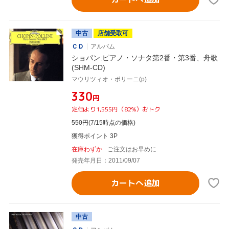
中古
店舗受取可
ＣＤ
アルバム
ショパン:ピアノ・ソナタ第2番・第3番、舟歌
(SHM-CD)
マウリツィオ・ポリーニ(p)
¥330
円
定価より1,555円（82%）おトク
550
円
(7/15時点の価格)
獲得ポイント 3P
在庫わずか
ご注文はお早めに
発売年月日：2011/09/07
カートへ追加
中古