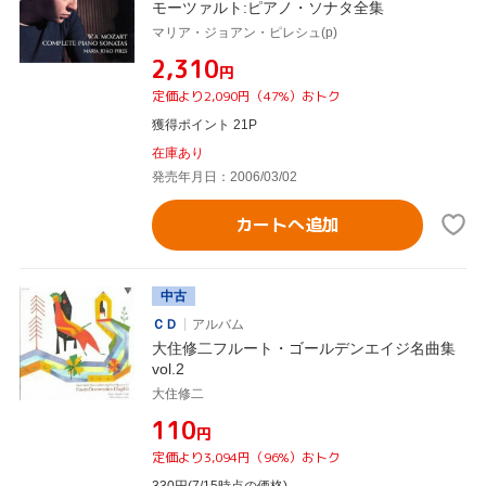
モーツァルト:ピアノ・ソナタ全集
マリア・ジョアン・ピレシュ(p)
¥2,310
円
定価より2,090円（47%）おトク
獲得ポイント 21P
在庫あり
発売年月日：2006/03/02
カートへ追加
中古
ＣＤ
アルバム
大住修二フルート・ゴールデンエイジ名曲集
vol.2
大住修二
¥110
円
定価より3,094円（96%）おトク
330
円
(7/15時点の価格)