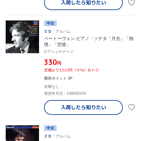
入荷したら
知りたい
中古
ＣＤ
アルバム
ベートーヴェン:ピアノ・ソナタ「月光」「熱
情」「悲愴」
V.アシュケナージ
¥330
円
定価より3,520円（91%）おトク
獲得ポイント 3P
在庫なし
発売年月日：1985/03/25
入荷したら
知りたい
中古
ＣＤ
アルバム