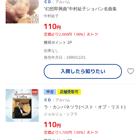
ＣＤ
アルバム
“幻想即興曲"中村紘子ショパン名曲集
中村紘子
¥110
円
定価より2,666円（96%）おトク
獲得ポイント 1P
在庫なし
発売年月日：1990/11/21
入荷したら
知りたい
中古
店舗受取可
ＣＤ
アルバム
ラ・カンパネツラ(ベスト・オブ・リスト)
ジョルジュ・シフラ
¥110
円
定価より1,705円（93%）おトク