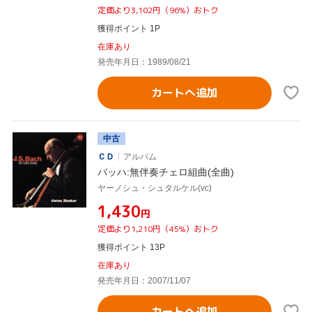
定価より3,102円（96%）おトク
獲得ポイント 1P
在庫あり
発売年月日：1989/08/21
カートへ追加
中古
ＣＤ
アルバム
バッハ:無伴奏チェロ組曲(全曲)
ヤーノシュ・シュタルケル(vc)
¥1,430
円
定価より1,210円（45%）おトク
獲得ポイント 13P
在庫あり
発売年月日：2007/11/07
カートへ追加