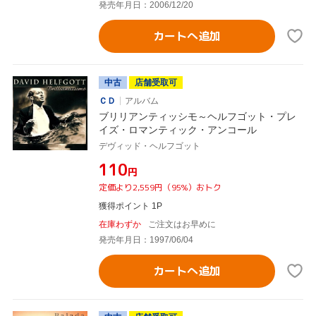
発売年月日：2006/12/20
カートへ追加
中古
店舗受取可
ＣＤ
アルバム
ブリリアンティッシモ～ヘルフゴット・プレ
イズ・ロマンティック・アンコール
デヴィッド・ヘルフゴット
¥110
円
定価より2,559円（95%）おトク
獲得ポイント 1P
在庫わずか
ご注文はお早めに
発売年月日：1997/06/04
カートへ追加