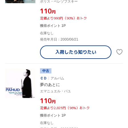
ボリス・ベレゾフスキー
¥110
円
定価より990円（90%）おトク
獲得ポイント 1P
在庫なし
発売年月日：2000/06/21
入荷したら
知りたい
中古
ＣＤ
アルバム
夢のあとに
エマニュエル・パユ
¥110
円
定価より2,823円（96%）おトク
獲得ポイント 1P
在庫なし