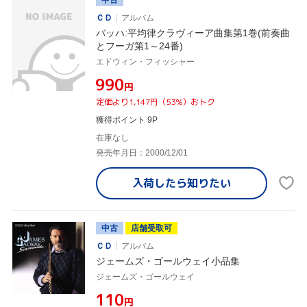
ＣＤ
アルバム
バッハ:平均律クラヴィーア曲集第1巻(前奏曲
とフーガ第1～24番)
エドウィン・フィッシャー
¥990
円
定価より1,147円（53%）おトク
獲得ポイント 9P
在庫なし
発売年月日：2000/12/01
入荷したら
知りたい
中古
店舗受取可
ＣＤ
アルバム
ジェームズ・ゴールウェイ小品集
ジェームズ・ゴールウェイ
¥110
円