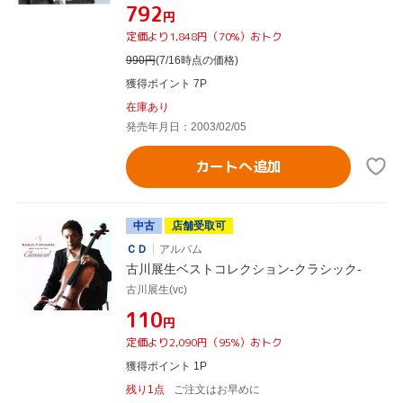
¥792
円
定価より1,848円（70%）おトク
990
円
(7/16時点の価格)
獲得ポイント 7P
在庫あり
発売年月日：2003/02/05
カートへ追加
中古
店舗受取可
ＣＤ
アルバム
古川展生ベストコレクション-クラシック-
古川展生(vc)
¥110
円
定価より2,090円（95%）おトク
獲得ポイント 1P
残り1点
ご注文はお早めに