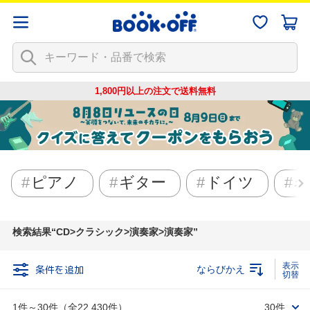
1,800円以上の注文で
送料無料
ピアノ
ギター
ドイツ
名
検索結果
CD>クラシック>演奏家>演奏家
条件を追加
ならびかえ
1件～30件（全22,430件）
30件