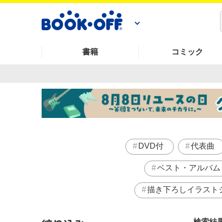
書籍
コミック
DVD付
代表曲
ベスト・アルバム
描き下ろしイラスト
検索結