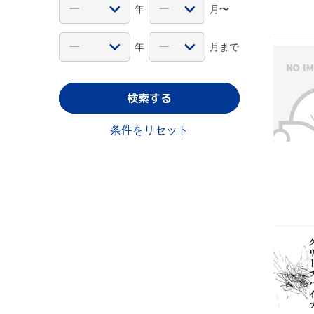
年
月〜
年
月まで
検索する
条件をリセット