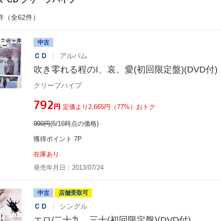
件（全62件）
中古
ＣＤ
アルバム
吹き零れる程のI、哀、愛(初回限定盤)(DVD付)
クリープハイプ
¥792
円
定価より2,665円（77%）おトク
990
円
(6/16時点の価格)
獲得ポイント 7P
在庫あり
発売年月日：2013/07/24
中古
店舗受取可
ＣＤ
シングル
エロ/二十九、三十(初回限定盤)(DVD付)