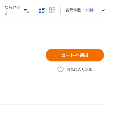
ならびか
表示件数：
30件
え
カートへ追加
お気に入り追加