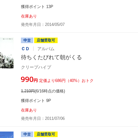
獲得ポイント 13P
在庫あり
発売年月日：2014/05/07
中古
店舗受取可
ＣＤ
アルバム
待ちくたびれて朝がくる
クリープハイプ
¥990
円
定価より686円（40%）おトク
1,210
円
(6/16時点の価格)
獲得ポイント 9P
在庫あり
発売年月日：2011/07/06
中古
店舗受取可