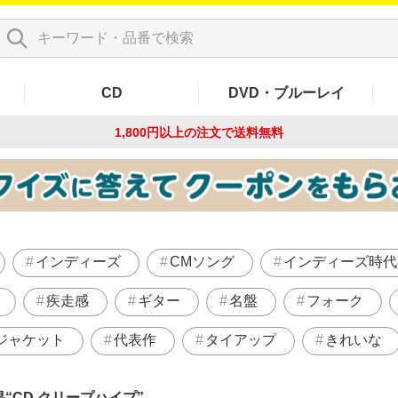
CD
DVD・ブルーレイ
1,800円以上の注文で
送料無料
インディーズ
CMソング
インディーズ時代
疾走感
ギター
名盤
フォーク
ジャケット
代表作
タイアップ
きれいな
果
CD クリープハイプ