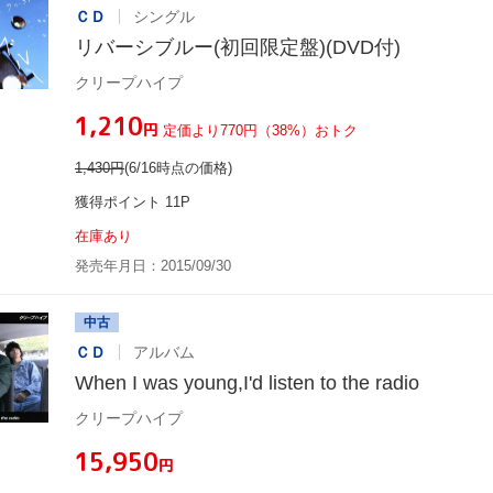
ＣＤ
シングル
リバーシブルー(初回限定盤)(DVD付)
クリープハイプ
¥1,210
円
定価より770円（38%）おトク
1,430
円
(6/16時点の価格)
獲得ポイント 11P
在庫あり
発売年月日：2015/09/30
中古
ＣＤ
アルバム
When I was young,I'd listen to the radio
クリープハイプ
¥15,950
円