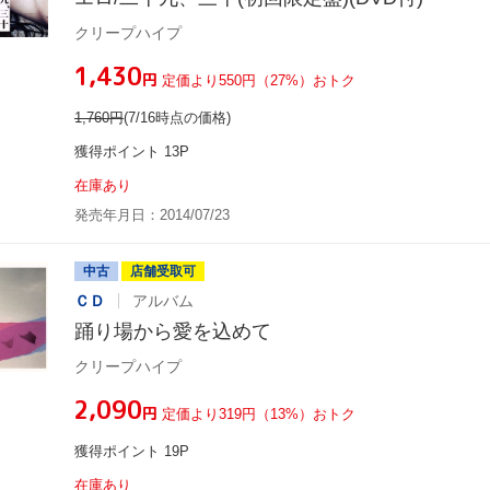
クリープハイプ
¥1,430
円
定価より550円（27%）おトク
1,760
円
(7/16時点の価格)
獲得ポイント 13P
在庫あり
発売年月日：2014/07/23
中古
店舗受取可
ＣＤ
アルバム
踊り場から愛を込めて
クリープハイプ
¥2,090
円
定価より319円（13%）おトク
獲得ポイント 19P
在庫あり