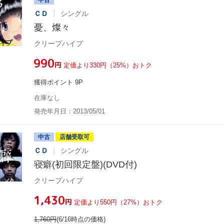
ＣＤ
シングル
憂、燦々
クリープハイプ
¥990
円
定価より330円（25%）おトク
獲得ポイント 9P
在庫なし
発売年月日：2013/05/01
中古
店舗受取可
ＣＤ
シングル
寝癖(初回限定盤)(DVD付)
クリープハイプ
¥1,430
円
定価より550円（27%）おトク
1,760
円
(6/16時点の価格)