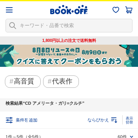
1,800円以上の注文で
送料無料
高音質
代表作
検索結果
CD アメリータ・ガリ=クルチ
条件を追加
ならびかえ
1件～5件（全5件）
60件