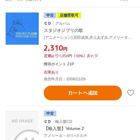
中古
店舗受取可
ＣＤ
アルバム
スタジオジブリの歌
(アニメーション),安田成美,井上あずみ,アメリータ・ガリ=クルチ,荒井由実,都はるみ,加藤登紀子,坂本洋子
¥2,310
円
定価より1,356円（36%）おトク
獲得ポイント 21P
在庫あり
発売年月日：2008/11/26
カートへ追加
中古
ＣＤ
輸入盤CD
【輸入盤】Volume 2
アメリータ・ガリ=クルチ