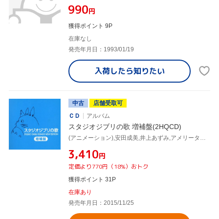
¥990
円
獲得ポイント 9P
在庫なし
発売年月日：1993/01/19
入荷したら
知りたい
中古
店舗受取可
ＣＤ
アルバム
スタジオジブリの歌 増補盤(2HQCD)
(アニメーション),安田成美,井上あずみ,アメリータ・ガリ=クルチ,荒井由実,木村弓,つじあやの,Tina
¥3,410
円
定価より770円（18%）おトク
獲得ポイント 31P
在庫あり
発売年月日：2015/11/25