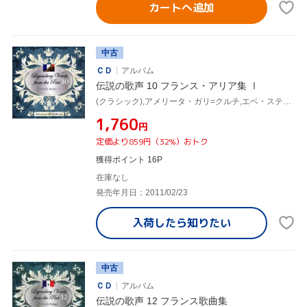
カートへ追加
中古
ＣＤ
アルバム
伝説の歌声 10 フランス・アリア集 Ⅰ
(クラシック),アメリータ・ガリ=クルチ,エベ・スティニャーニ,エマ・イームス,カスターナ、ブルーナ,セルネイ、ジャーメイン,ジュゼッペ・デ・ルカ,ニノン・ヴァラン
¥1,760
円
定価より859円（32%）おトク
獲得ポイント 16P
在庫なし
発売年月日：2011/02/23
入荷したら
知りたい
中古
ＣＤ
アルバム
伝説の歌声 12 フランス歌曲集