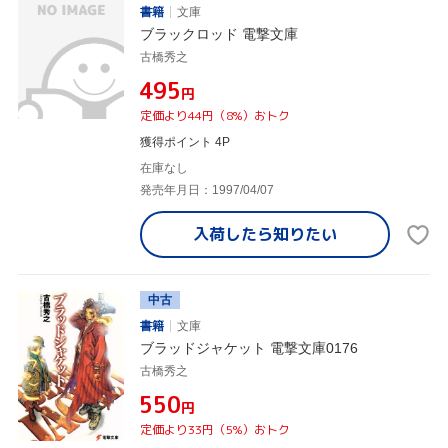
書籍
文庫
ブラックロッド 電撃文庫
古橋秀之
¥495
円
定価より44円（8%）おトク
獲得ポイント 4P
在庫なし
発売年月日：1997/04/07
入荷したら
知りたい
中古
書籍
文庫
ブラッドジャケット 電撃文庫0176
古橋秀之
¥550
円
定価より33円（5%）おトク