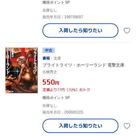
獲得ポイント 5P
在庫なし
発売年月日：1997/06/07
入荷したら
知りたい
中古
書籍
文庫
ブライトライツ・ホーリーランド 電撃文庫
古橋秀之
¥550
円
定価より77円（12%）おトク
獲得ポイント 5P
在庫なし
発売年月日：2000/01/25
入荷したら
知りたい