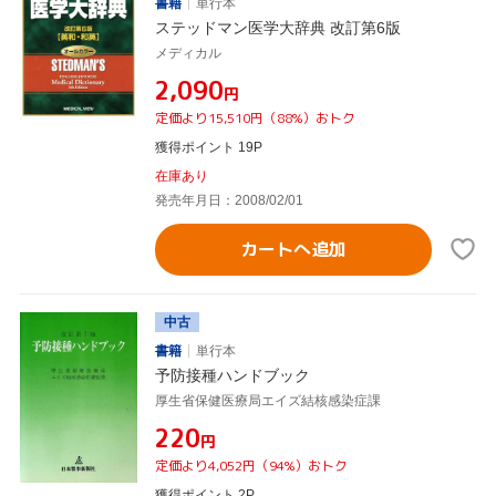
書籍
単行本
ステッドマン医学大辞典 改訂第6版
メディカル
¥2,090
円
定価より15,510円（88%）おトク
獲得ポイント 19P
在庫あり
発売年月日：2008/02/01
カートへ追加
中古
書籍
単行本
予防接種ハンドブック
厚生省保健医療局エイズ結核感染症課
¥220
円
定価より4,052円（94%）おトク
獲得ポイント 2P