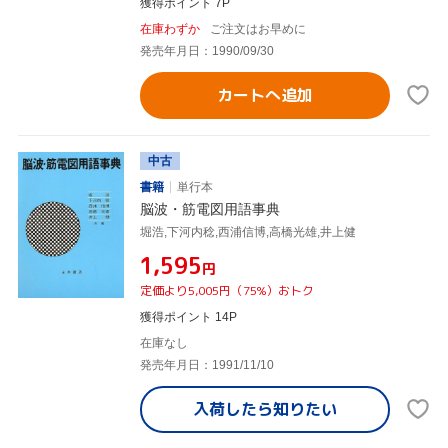
獲得ポイント 7P
在庫わずか
ご注文はお早めに
発売年月日：1990/09/30
カートへ追加
中古
書籍
単行本
脳波・筋電図用語事典
堀浩,下河内稔,西浦信博,高橋光雄,井上健
¥1,595
円
定価より5,005円（75%）おトク
獲得ポイント 14P
在庫なし
発売年月日：1991/11/10
入荷したら
知りたい