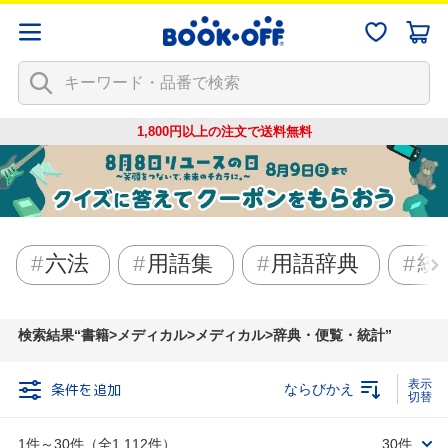
1,800円以上の注文で
送料無料
六法
用語集
用語辞典
統
検索結果
書籍>メディカル>メディカル>辞典・便覧・統計
条件を追加
ならびかえ
1件～30件（全1,112件）
30件