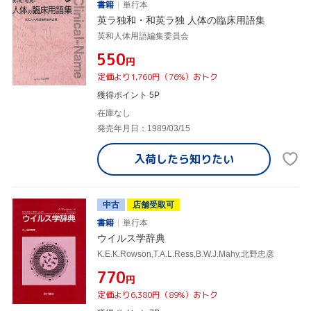
書籍
単行本
英ラ独和・和英ラ独 人体の臨床用語集
英和人体用語編集委員会
¥550
円
定価より1,760円（76%）おトク
獲得ポイント 5P
在庫なし
発売年月日：1989/03/15
入荷したら
知りたい
中古
店舗受取可
書籍
単行本
ウイルス学辞典
K.E.K.Rowson,T.A.L.Ress,B.W.J.Mahy,北野忠彦
¥770
円
定価より6,380円（89%）おトク