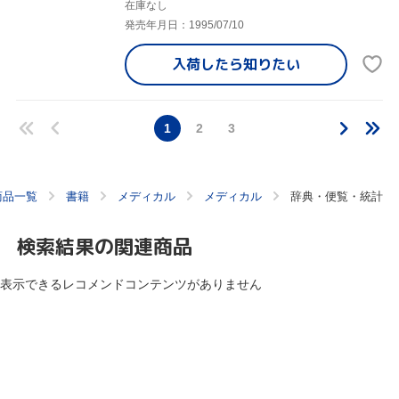
在庫なし
発売年月日：1995/07/10
入荷したら
知りたい
1
2
3
商品一覧
書籍
メディカル
メディカル
辞典・便覧・統計
検索結果の関連商品
表示できるレコメンドコンテンツがありません