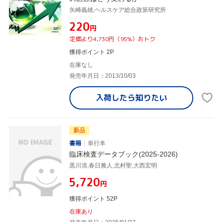
矢崎義雄,ヘルスケア総合政策研究所
¥220
円
定価より4,730円（95%）おトク
獲得ポイント 2P
在庫なし
発売年月日：2013/10/03
入荷したら
知りたい
新品
書籍
単行本
臨床検査データブック(2025-2026)
黒川清,春日雅人,北村聖,大西宏明
¥5,720
円
獲得ポイント 52P
在庫あり