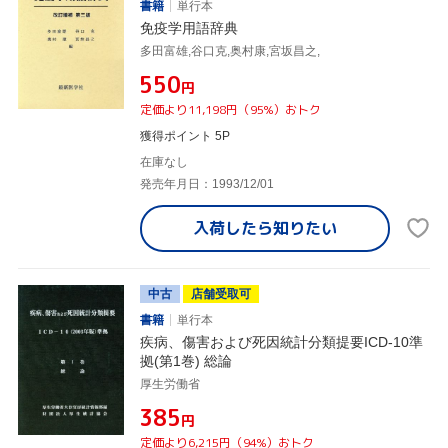
書籍
単行本
免疫学用語辞典
多田富雄,谷口克,奥村康,宮坂昌之,
¥550
円
定価より11,198円（95%）おトク
獲得ポイント 5P
在庫なし
発売年月日：1993/12/01
入荷したら
知りたい
中古
店舗受取可
書籍
単行本
疾病、傷害および死因統計分類提要ICD-10準
拠(第1巻) 総論
厚生労働省
¥385
円
定価より6,215円（94%）おトク