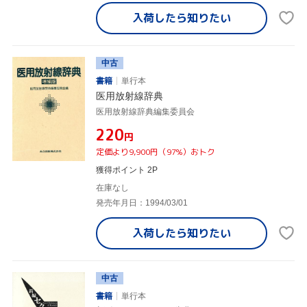
入荷したら
知りたい
中古
書籍
単行本
医用放射線辞典
医用放射線辞典編集委員会
¥220
円
定価より9,900円（97%）おトク
獲得ポイント 2P
在庫なし
発売年月日：1994/03/01
入荷したら
知りたい
中古
書籍
単行本