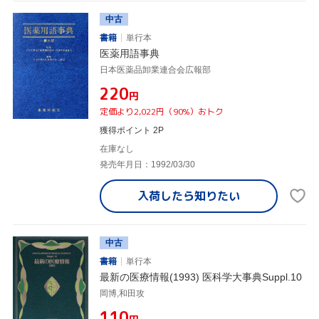
中古
書籍
単行本
医薬用語事典
日本医薬品卸業連合会広報部
¥220
円
定価より2,022円（90%）おトク
獲得ポイント 2P
在庫なし
発売年月日：1992/03/30
入荷したら
知りたい
中古
書籍
単行本
最新の医療情報(1993) 医科学大事典Suppl.10
岡博,和田攻
¥110