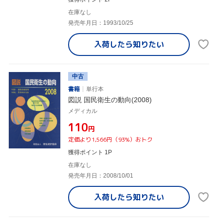
在庫なし
発売年月日：1993/10/25
入荷したら
知りたい
中古
書籍
単行本
図説 国民衛生の動向(2008)
メディカル
¥110
円
定価より1,566円（93%）おトク
獲得ポイント 1P
在庫なし
発売年月日：2008/10/01
入荷したら
知りたい