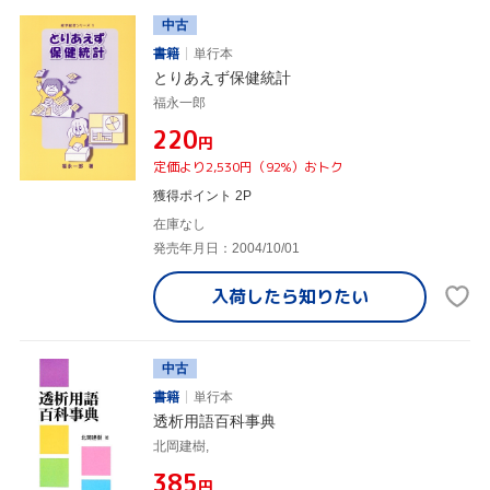
中古
書籍
単行本
とりあえず保健統計
福永一郎
¥220
円
定価より2,530円（92%）おトク
獲得ポイント 2P
在庫なし
発売年月日：2004/10/01
入荷したら
知りたい
中古
書籍
単行本
透析用語百科事典
北岡建樹,
¥385
円