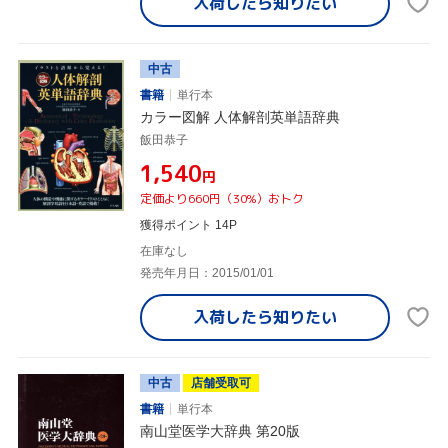
入荷したら
知りたい
中古
書籍
単行本
カラー図解 人体解剖英単語辞典
飯田恭子
¥1,540
円
定価より660円（30%）おトク
獲得ポイント 14P
在庫なし
発売年月日：2015/01/01
入荷したら
知りたい
中古
店舗受取可
書籍
単行本
南山堂医学大辞典 第20版