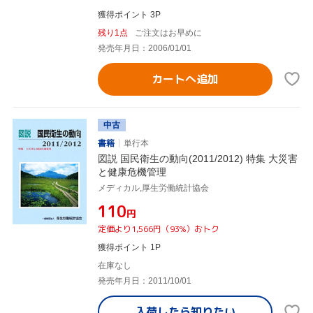
獲得ポイント 3P
残り1点
ご注文はお早めに
発売年月日：2006/01/01
カートへ追加
中古
書籍
単行本
図説 国民衛生の動向(2011/2012) 特集 大災害
と健康危機管理
メディカル,厚生労働統計協会
¥110
円
定価より1,566円（93%）おトク
獲得ポイント 1P
在庫なし
発売年月日：2011/10/01
入荷したら
知りたい