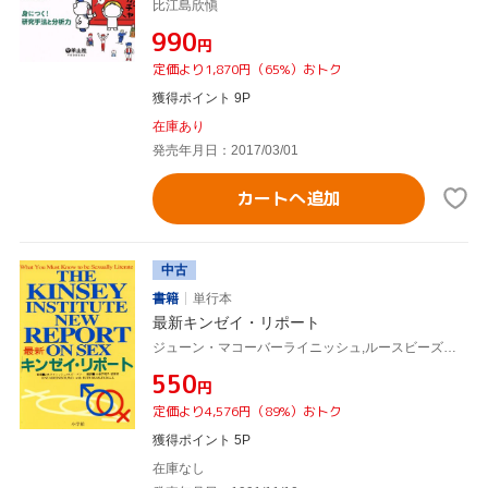
比江島欣愼
¥990
円
定価より1,870円（65%）おトク
獲得ポイント 9P
在庫あり
発売年月日：2017/03/01
カートへ追加
中古
書籍
単行本
最新キンゼイ・リポート
ジューン・マコーバーライニッシュ,ルースビーズリー,小曽戸明子,宮原忍
¥550
円
定価より4,576円（89%）おトク
獲得ポイント 5P
在庫なし