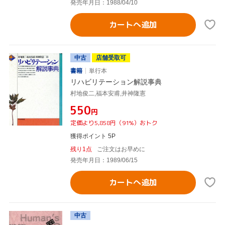
発売年月日：1988/04/10
カートへ追加
中古
店舗受取可
書籍
単行本
リハビリテーション解説事典
村地俊二,福本安甫,井神隆憲
¥550
円
定価より5,858円（91%）おトク
獲得ポイント 5P
残り1点
ご注文はお早めに
発売年月日：1989/06/15
カートへ追加
中古