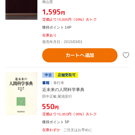
南山堂
¥1,595
円
定価より13,805円（89%）おトク
獲得ポイント 14P
在庫あり
発売年月日：2015/03/01
カートへ追加
中古
店舗受取可
書籍
単行本
近未来の人間科学事典
田中正敏,菊池安行
¥550
円
定価より15,950円（96%）おトク
獲得ポイント 5P
在庫わずか
ご注文はお早めに