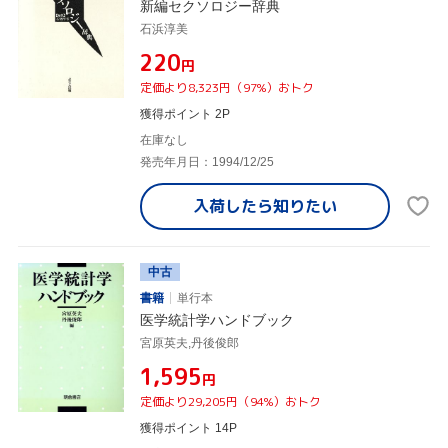
新編セクソロジー辞典
石浜淳美
¥220
円
定価より8,323円（97%）おトク
獲得ポイント 2P
在庫なし
発売年月日：1994/12/25
入荷したら
知りたい
中古
書籍
単行本
医学統計学ハンドブック
宮原英夫,丹後俊郎
¥1,595
円
定価より29,205円（94%）おトク
獲得ポイント 14P