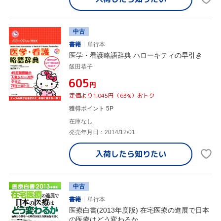
中古
書籍
単行本
医学・看護略語辞典 ハローキティの早引き
飯田恭子
¥605
円
定価より1,045円（63%）おトク
獲得ポイント 5P
在庫なし
発売年月日：2014/12/01
入荷したら
知りたい
中古
書籍
単行本
医療白書(2013年度版) 在宅医療の進展で日本
の医療はどう変わるか