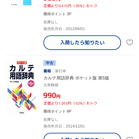
定価より8,415円（95%）おトク
獲得ポイント 3P
在庫なし
発売年月日：2012/06/01
入荷したら
知りたい
中古
書籍
単行本
カルテ用語辞典 ポケット版 第5版
大井静雄
¥990
円
定価より1,650円（62%）おトク
獲得ポイント 9P
在庫なし
発売年月日：2014/12/01