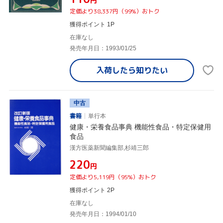
円
定価より38,337円（99%）おトク
獲得ポイント 1P
在庫なし
発売年月日：1993/01/25
入荷したら
知りたい
中古
書籍
単行本
健康・栄養食品事典 機能性食品・特定保健用
食品
漢方医薬新聞編集部,杉靖三郎
¥220
円
定価より5,119円（95%）おトク
獲得ポイント 2P
在庫なし
発売年月日：1994/01/10