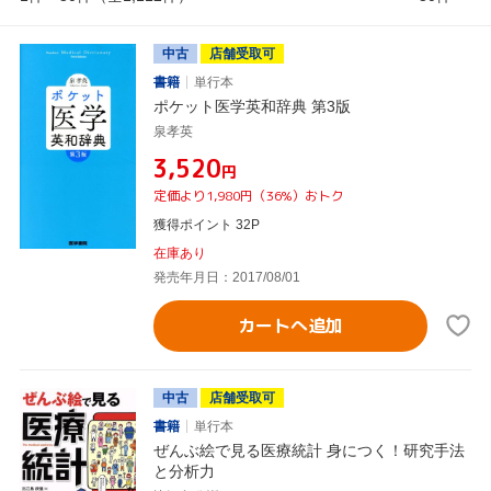
中古
店舗受取可
書籍
単行本
ポケット医学英和辞典 第3版
泉孝英
¥3,520
円
定価より1,980円（36%）おトク
獲得ポイント 32P
在庫あり
発売年月日：2017/08/01
カートへ追加
中古
店舗受取可
書籍
単行本
ぜんぶ絵で見る医療統計 身につく！研究手法
と分析力