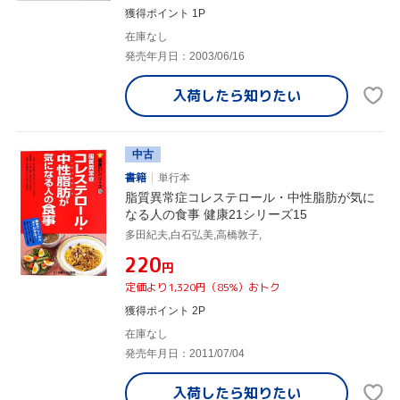
獲得ポイント 1P
在庫なし
発売年月日：2003/06/16
入荷したら
知りたい
中古
書籍
単行本
脂質異常症コレステロール・中性脂肪が気に
なる人の食事 健康21シリーズ15
多田紀夫,白石弘美,高橋敦子,
¥220
円
定価より1,320円（85%）おトク
獲得ポイント 2P
在庫なし
発売年月日：2011/07/04
入荷したら
知りたい