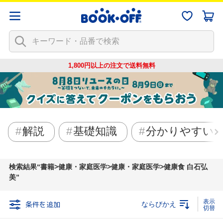
1,800円以上の注文で
送料無料
解説
基礎知識
分かりやすい
検索結果
書籍>健康・家庭医学>健康・家庭医学>健康食 白石弘
美
条件を追加
ならびかえ