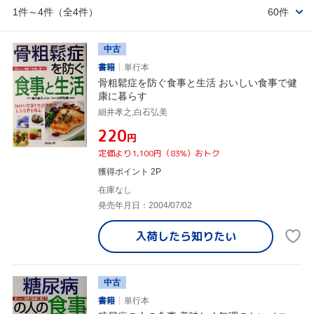
1件～4件（全4件）
60件
中古
書籍
単行本
骨粗鬆症を防ぐ食事と生活 おいしい食事で健
康に暮らす
細井孝之,白石弘美
¥220
円
定価より1,100円（83%）おトク
獲得ポイント 2P
在庫なし
発売年月日：2004/07/02
入荷したら
知りたい
中古
書籍
単行本