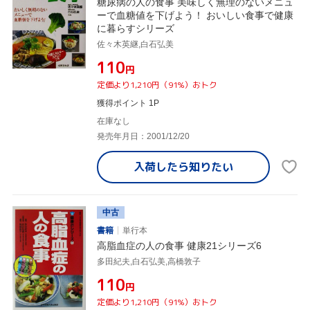
糖尿病の人の食事 美味しく無理のないメニュ
ーで血糖値を下げよう！ おいしい食事で健康
に暮らすシリーズ
佐々木英継,白石弘美
¥110
円
定価より1,210円（91%）おトク
獲得ポイント 1P
在庫なし
発売年月日：2001/12/20
入荷したら
知りたい
中古
書籍
単行本
高脂血症の人の食事 健康21シリーズ6
多田紀夫,白石弘美,高橋敦子
¥110
円
定価より1,210円（91%）おトク