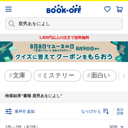
1,800円以上の注文で
送料無料
文庫
ミステリー
面白い
検索結果
書籍 鹿男あをによし
条件を追加
ならびかえ
1件～2件（全2件）
30件