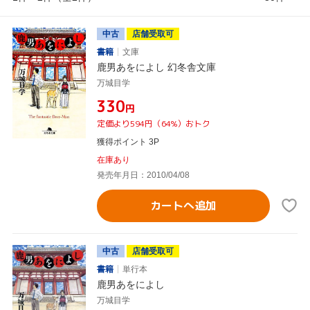
中古
店舗受取可
書籍
文庫
鹿男あをによし 幻冬舎文庫
万城目学
¥330
円
定価より594円（64%）おトク
獲得ポイント 3P
在庫あり
発売年月日：2010/04/08
カートへ追加
中古
店舗受取可
書籍
単行本
鹿男あをによし
万城目学