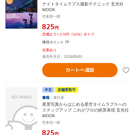
ナイトタイムラプス撮影テクニック 玄光社
MOOK
竹本宗一郎
¥825
円
定価より1,375円（62%）おトク
獲得ポイント 7P
在庫あり
発売年月日：2018/06/01
カートへ追加
中古
店舗受取可
書籍
単行本
星景写真からはじめる星空タイムラプスへの
ステップアップ これがプロの絶景表現 玄光社
MOOK
竹本宗一郎
¥825
円