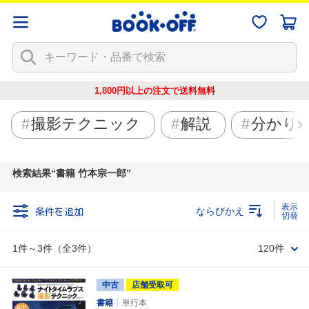
1,800円以上の注文で
送料無料
撮影テクニック
解説
分かり
検索結果
書籍 竹本宗一郎
条件を追加
ならびかえ
1件～3件（全3件）
120件
中古
店舗受取可
書籍
単行本