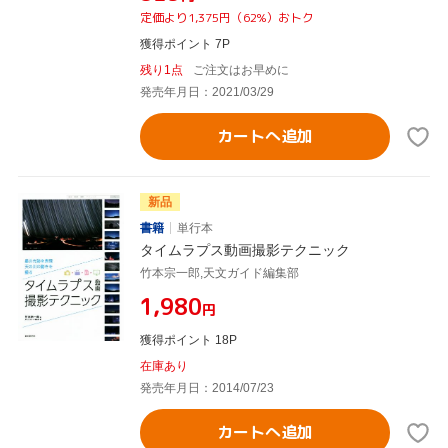
定価より1,375円（62%）おトク
獲得ポイント 7P
残り1点
ご注文はお早めに
発売年月日：2021/03/29
カートへ追加
新品
書籍
単行本
タイムラプス動画撮影テクニック
竹本宗一郎,天文ガイド編集部
¥1,980
円
獲得ポイント 18P
在庫あり
発売年月日：2014/07/23
カートへ追加