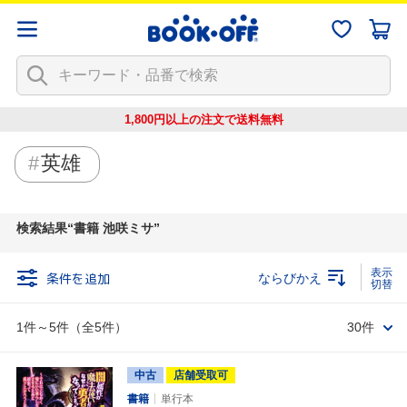
1,800円以上の注文で
送料無料
英雄
検索結果
書籍 池咲ミサ
条件を追加
ならびかえ
1件～5件（全5件）
30件
中古
店舗受取可
書籍
単行本