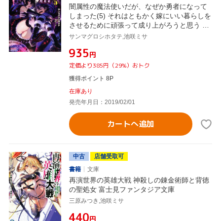
闇属性の魔法使いだが、なぜか勇者になって
しまった(5) それはともかく嫁にいい暮らしを
させるために頑張って成り上がろうと思う キ
ングノベルス
サンマグロシホタテ,池咲ミサ
¥935
円
定価より385円（29%）おトク
獲得ポイント 8P
在庫あり
発売年月日：2019/02/01
カートへ追加
中古
店舗受取可
書籍
文庫
再演世界の英雄大戦 神殺しの錬金術師と背徳
の聖処女 富士見ファンタジア文庫
三原みつき,池咲ミサ
¥440
円