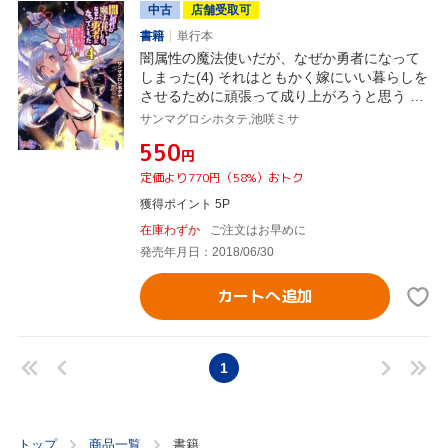
中古
店舗受取可
書籍
単行本
闇属性の魔法使いだが、なぜか勇者になって
しまった(4) それはともかく嫁にいい暮らしを
させるために頑張って成り上がろうと思う キ
ングノベルス
サンマグロシホタテ,池咲ミサ
¥550
円
定価より770円（58%）おトク
獲得ポイント 5P
在庫わずか
ご注文はお早めに
発売年月日：2018/06/30
カートへ追加
1
トップ
商品一覧
書籍