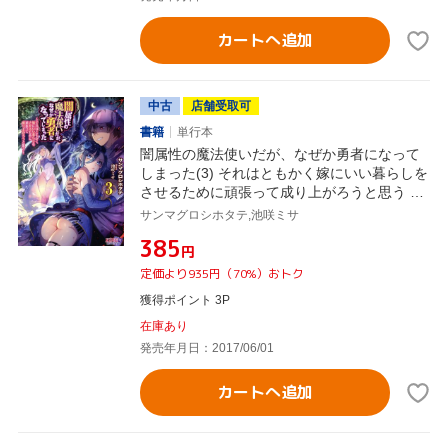
カートへ追加
中古
店舗受取可
書籍
単行本
闇属性の魔法使いだが、なぜか勇者になって
しまった(3) それはともかく嫁にいい暮らしを
させるために頑張って成り上がろうと思う キ
ングノベルス
サンマグロシホタテ,池咲ミサ
¥385
円
定価より935円（70%）おトク
獲得ポイント 3P
在庫あり
発売年月日：2017/06/01
カートへ追加