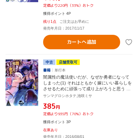
定価より220円（33%）おトク
獲得ポイント 4P
残り1点
ご注文はお早めに
発売年月日：2017/11/17
カートへ追加
中古
店舗受取可
書籍
単行本
闇属性の魔法使いだが、なぜか勇者になって
しまった(1) それはともかく嫁にいい暮らしを
させるために頑張って成り上がろうと思う キ
ングノベルス
サンマグロシホタテ,池咲ミサ
¥385
円
定価より935円（70%）おトク
獲得ポイント 3P
在庫あり
発売年月日：2016/08/01