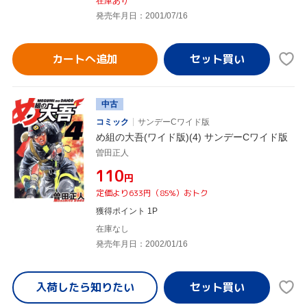
在庫あり
発売年月日：2001/07/16
カートへ追加
中古
コミック
サンデーCワイド版
め組の大吾(ワイド版)(4) サンデーCワイド版
曽田正人
¥110
円
定価より633円（85%）おトク
獲得ポイント 1P
在庫なし
発売年月日：2002/01/16
入荷したら
知りたい