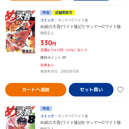
中古
店舗受取可
コミック
サンデーCワイド版
め組の大吾(ワイド版)(7) サンデーCワイド版
曽田正人
¥330
円
定価より413円（55%）おトク
獲得ポイント 3P
在庫あり
発売年月日：2002/07/16
カートへ追加
中古
コミック
サンデーCワイド版
め組の大吾(ワイド版)(8) サンデーCワイド版
曽田正人