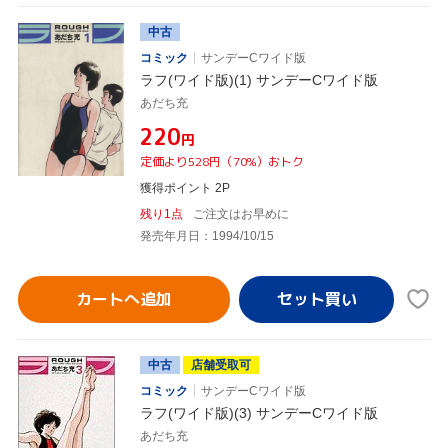
中古
コミック
サンデーCワイド版
ラフ(ワイド版)(1) サンデーCワイド版
あだち充
¥220
円
定価より528円（70%）おトク
獲得ポイント 2P
残り1点
ご注文はお早めに
発売年月日：1994/10/15
カートへ追加
中古
店舗受取可
コミック
サンデーCワイド版
ラフ(ワイド版)(3) サンデーCワイド版
あだち充