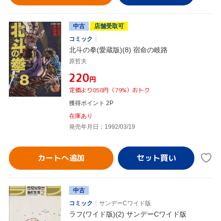
中古
店舗受取可
コミック
北斗の拳(愛蔵版)(8) 宿命の岐路
原哲夫
¥220
円
定価より858円（79%）おトク
獲得ポイント 2P
在庫あり
発売年月日：1992/03/19
カートへ追加
中古
コミック
サンデーCワイド版
ラフ(ワイド版)(2) サンデーCワイド版