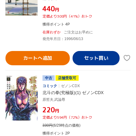
¥440
円
定価より308円（41%）おトク
獲得ポイント 4P
在庫わずか
ご注文はお早めに
発売年月日：1996/06/13
カートへ追加
中古
店舗受取可
コミック
ゼノンCDX
北斗の拳(究極版)(1) ゼノンCDX
原哲夫,武論尊
¥220
円
定価より594円（72%）おトク
330
円
(6/29時点の価格)
獲得ポイント 2P