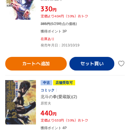
¥330
円
定価より484円（59%）おトク
385
円
(6/29時点の価格)
獲得ポイント 3P
在庫あり
発売年月日：2013/10/19
カートへ追加
中古
店舗受取可
コミック
北斗の拳(愛蔵版)(2)
原哲夫
¥440
円
定価より638円（59%）おトク
獲得ポイント 4P