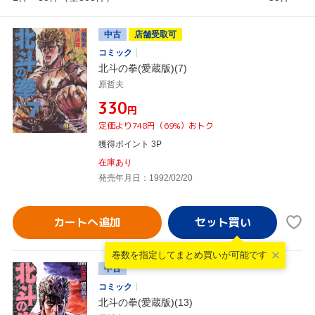
中古
店舗受取可
コミック
北斗の拳(愛蔵版)(7)
原哲夫
¥330
円
定価より748円（69%）おトク
獲得ポイント 3P
在庫あり
発売年月日：1992/02/20
カートへ追加
巻数を指定して
まとめ買いが可能です
中古
コミック
北斗の拳(愛蔵版)(13)