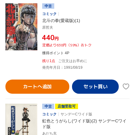
中古
コミック
北斗の拳(愛蔵版)(1)
原哲夫
¥440
円
定価より638円（59%）おトク
獲得ポイント 4P
残り1点
ご注文はお早めに
発売年月日：1991/08/19
カートへ追加
中古
店舗受取可
コミック
サンデーCワイド版
虹色とうがらし(ワイド版)(2) サンデーCワイ
ド版
あだち充