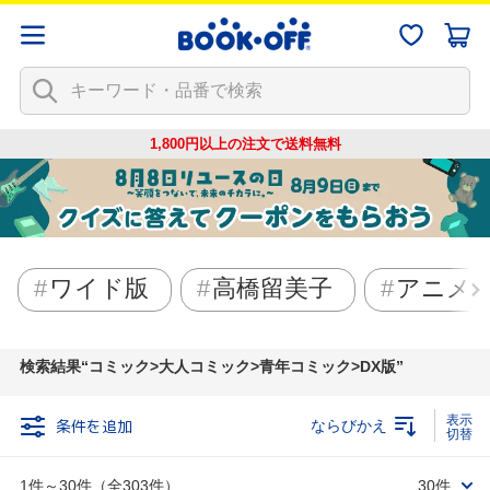
1,800円以上の注文で
送料無料
ワイド版
高橋留美子
アニメ
検索結果
コミック>大人コミック>青年コミック>DX版
条件を追加
ならびかえ
1件～30件（全303件）
30件