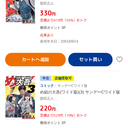
曽田正人
¥330
円
定価より413円（55%）おトク
獲得ポイント 3P
在庫あり
発売年月日：2001/09/14
カートへ追加
中古
店舗受取可
コミック
サンデーCワイド版
め組の大吾(ワイド版)(3) サンデーCワイド版
曽田正人
¥220
円
定価より523円（70%）おトク
獲得ポイント 2P