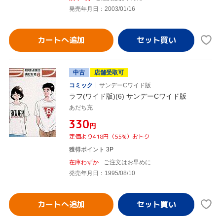
発売年月日：2003/01/16
カートへ追加
中古
店舗受取可
コミック
サンデーCワイド版
ラフ(ワイド版)(6) サンデーCワイド版
あだち充
¥330
円
定価より418円（55%）おトク
獲得ポイント 3P
在庫わずか
ご注文はお早めに
発売年月日：1995/08/10
カートへ追加