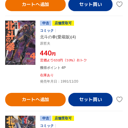
カートへ追加
中古
店舗受取可
コミック
北斗の拳(愛蔵版)(4)
原哲夫
¥440
円
定価より638円（59%）おトク
獲得ポイント 4P
在庫あり
発売年月日：1991/11/20
カートへ追加
中古
店舗受取可
コミック