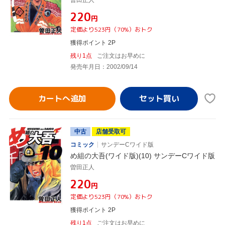
¥220
円
定価より523円（70%）おトク
獲得ポイント 2P
残り1点
ご注文はお早めに
発売年月日：2002/09/14
カートへ追加
中古
店舗受取可
コミック
サンデーCワイド版
め組の大吾(ワイド版)(10) サンデーCワイド版
曽田正人
¥220
円
定価より523円（70%）おトク
獲得ポイント 2P
残り1点
ご注文はお早めに