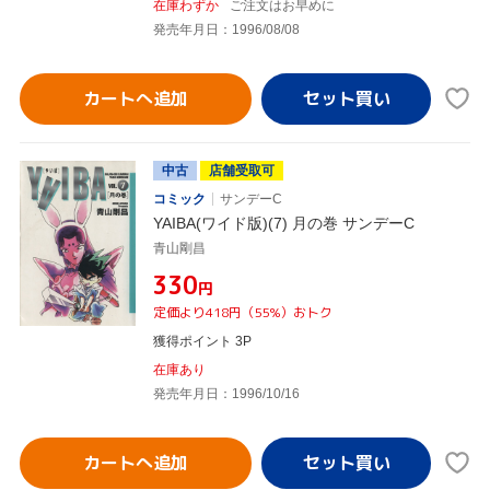
在庫わずか
ご注文はお早めに
発売年月日：1996/08/08
カートへ追加
中古
店舗受取可
コミック
サンデーC
YAIBA(ワイド版)(7) 月の巻 サンデーC
青山剛昌
¥330
円
定価より418円（55%）おトク
獲得ポイント 3P
在庫あり
発売年月日：1996/10/16
カートへ追加