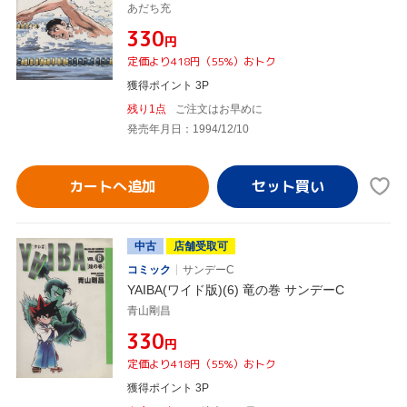
あだち充
¥330
円
定価より418円（55%）おトク
獲得ポイント 3P
残り1点
ご注文はお早めに
発売年月日：1994/12/10
カートへ追加
中古
店舗受取可
コミック
サンデーC
YAIBA(ワイド版)(6) 竜の巻 サンデーC
青山剛昌
¥330
円
定価より418円（55%）おトク
獲得ポイント 3P