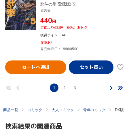
北斗の拳(愛蔵版)(5)
原哲夫
¥440
円
定価より638円（59%）おトク
獲得ポイント 4P
在庫あり
発売年月日：1996/05/01
カートへ追加
1
2
3
商品一覧
コミック
大人コミック
青年コミック
DX版
検索結果の関連商品