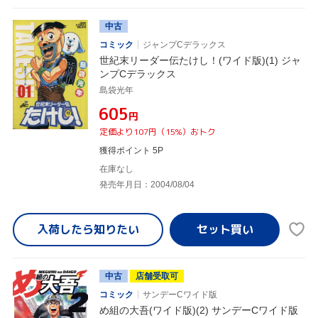
中古
コミック
ジャンプCデラックス
世紀末リーダー伝たけし！(ワイド版)(1) ジャ
ンプCデラックス
島袋光年
¥605
円
定価より107円（15%）おトク
獲得ポイント 5P
在庫なし
発売年月日：2004/08/04
入荷したら
知りたい
中古
店舗受取可
コミック
サンデーCワイド版
め組の大吾(ワイド版)(2) サンデーCワイド版