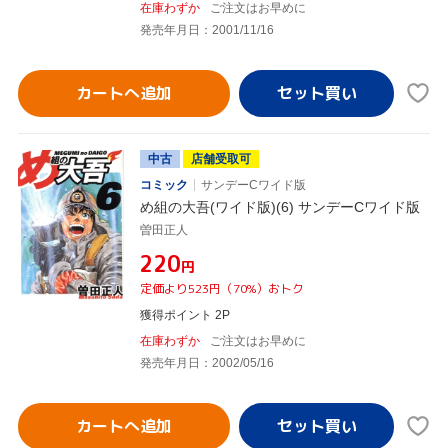
在庫わずか
ご注文はお早めに
発売年月日：2001/11/16
カートへ追加
中古
店舗受取可
コミック
サンデーCワイド版
め組の大吾(ワイド版)(6) サンデーCワイド版
曽田正人
¥220
円
定価より523円（70%）おトク
獲得ポイント 2P
在庫わずか
ご注文はお早めに
発売年月日：2002/05/16
カートへ追加