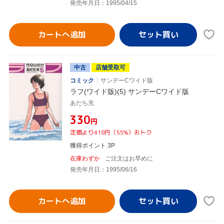
発売年月日：1995/04/15
カートへ追加
中古
店舗受取可
コミック
サンデーCワイド版
ラフ(ワイド版)(5) サンデーCワイド版
あだち充
¥330
円
定価より418円（55%）おトク
獲得ポイント 3P
在庫わずか
ご注文はお早めに
発売年月日：1995/06/16
カートへ追加