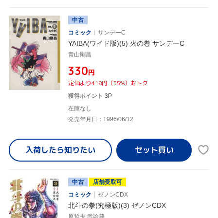
中古
コミック
サンデーC
YAIBA(ワイド版)(5) 火の巻 サンデーC
青山剛昌
¥330
円
定価より418円（55%）おトク
獲得ポイント 3P
在庫なし
発売年月日：1996/06/12
入荷したら
知りたい
中古
店舗受取可
コミック
ゼノンCDX
北斗の拳(究極版)(3) ゼノンCDX
原哲夫,武論尊