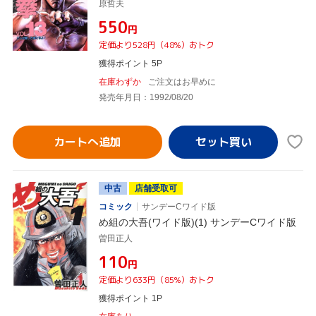
原哲夫
¥550
円
定価より528円（48%）おトク
獲得ポイント 5P
在庫わずか
ご注文はお早めに
発売年月日：1992/08/20
カートへ追加
中古
店舗受取可
コミック
サンデーCワイド版
め組の大吾(ワイド版)(1) サンデーCワイド版
曽田正人
¥110
円
定価より633円（85%）おトク
獲得ポイント 1P