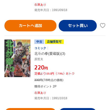
在庫あり
発売年月日：1991/09/18
カートへ追加
中古
店舗受取可
コミック
北斗の拳(愛蔵版)(3)
原哲夫
¥220
円
定価より858円（79%）おトク
330
円
(7/8時点の価格)
獲得ポイント 2P
在庫あり
発売年月日：1991/10/18