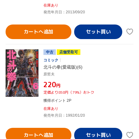
在庫あり
発売年月日：2013/09/20
カートへ追加
中古
店舗受取可
コミック
北斗の拳(愛蔵版)(6)
原哲夫
¥220
円
定価より858円（79%）おトク
獲得ポイント 2P
在庫あり
発売年月日：1992/01/20
カートへ追加