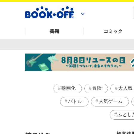
書籍
コミック
映画化
冒険
大人気
バトル
人気ゲーム
ふとし
検索結