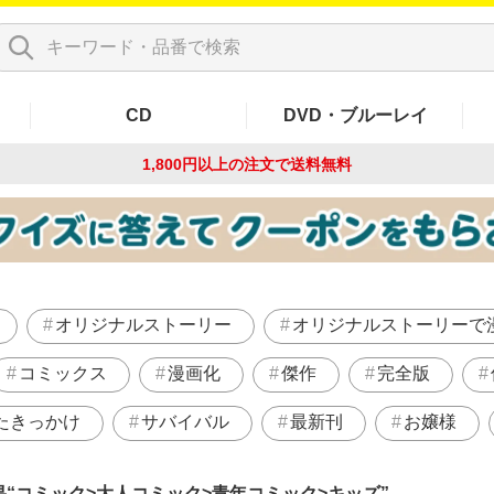
CD
DVD・ブルーレイ
1,800円以上の注文で
送料無料
オリジナルストーリー
オリジナルストーリーで
コミックス
漫画化
傑作
完全版
たきっかけ
サバイバル
最新刊
お嬢様
果
コミック>大人コミック>青年コミック>キッズ