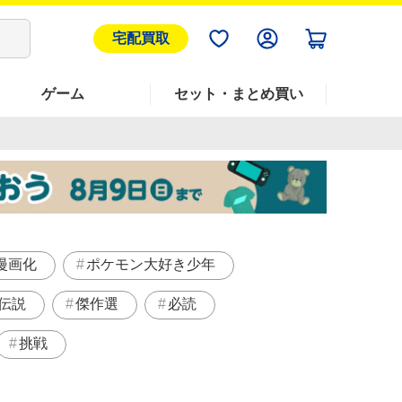
宅配買取
ゲーム
セット・まとめ買い
漫画化
ポケモン大好き少年
伝説
傑作選
必読
挑戦