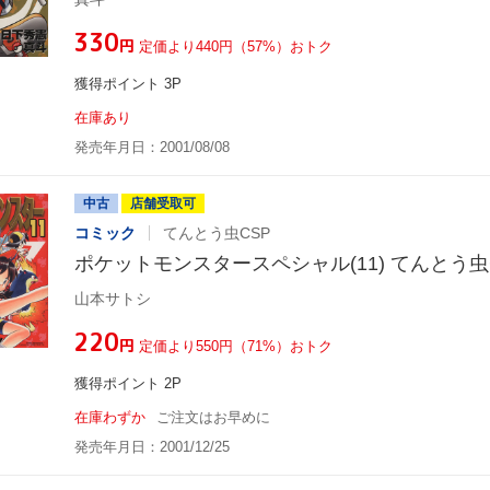
¥330
円
定価より440円（57%）おトク
獲得ポイント 3P
在庫あり
発売年月日：2001/08/08
中古
店舗受取可
コミック
てんとう虫CSP
ポケットモンスタースペシャル(11) てんとう虫
山本サトシ
¥220
円
定価より550円（71%）おトク
獲得ポイント 2P
在庫わずか
ご注文はお早めに
発売年月日：2001/12/25