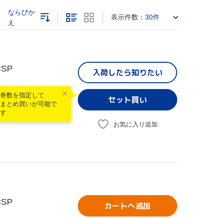
ならびか
表示件数：
30件
え
SP
入荷したら
知りたい
巻数を指定して
まとめ買いが可能で
す
お気に入り追加
SP
カートへ追加