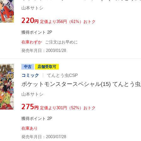
山本サトシ
¥220
円
定価より356円（61%）おトク
獲得ポイント 2P
在庫わずか
ご注文はお早めに
発売年月日：2003/01/28
中古
店舗受取可
コミック
てんとう虫CSP
ポケットモンスタースペシャル(15) てんとう虫
山本サトシ
¥275
円
定価より301円（52%）おトク
獲得ポイント 2P
在庫あり
発売年月日：2003/07/28