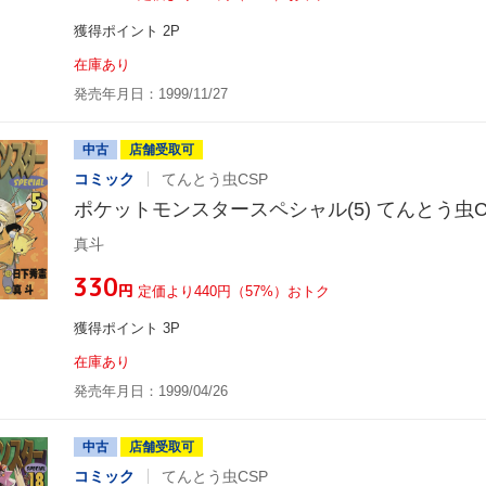
獲得ポイント 2P
在庫あり
発売年月日：1999/11/27
中古
店舗受取可
コミック
てんとう虫CSP
ポケットモンスタースペシャル(5) てんとう虫C
真斗
¥330
円
定価より440円（57%）おトク
獲得ポイント 3P
在庫あり
発売年月日：1999/04/26
中古
店舗受取可
コミック
てんとう虫CSP