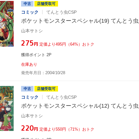
中古
店舗受取可
コミック
てんとう虫CSP
ポケットモンスタースペシャル(19) てんとう虫
山本サトシ
¥275
円
定価より495円（64%）おトク
獲得ポイント 2P
在庫あり
発売年月日：2004/10/28
中古
店舗受取可
コミック
てんとう虫CSP
ポケットモンスタースペシャル(12) てんとう虫
山本サトシ
¥220
円
定価より550円（71%）おトク