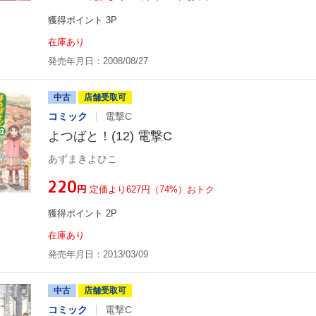
獲得ポイント 3P
在庫あり
発売年月日：2008/08/27
中古
店舗受取可
コミック
電撃C
よつばと！(12) 電撃C
あずまきよひこ
¥220
円
定価より627円（74%）おトク
獲得ポイント 2P
在庫あり
発売年月日：2013/03/09
中古
店舗受取可
コミック
電撃C