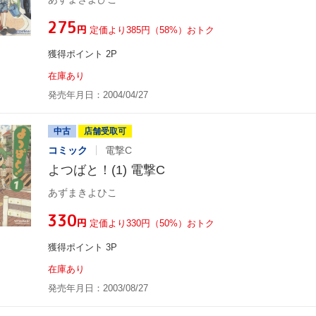
¥275
円
定価より385円（58%）おトク
獲得ポイント 2P
在庫あり
発売年月日：2004/04/27
中古
店舗受取可
コミック
電撃C
よつばと！(1) 電撃C
あずまきよひこ
¥330
円
定価より330円（50%）おトク
獲得ポイント 3P
在庫あり
発売年月日：2003/08/27