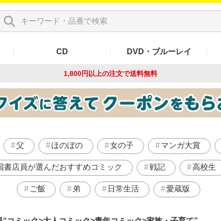
CD
DVD・ブルーレイ
1,800円以上の注文で
送料無料
父
ほのぼの
女の子
マンガ大賞
国書店員が選んだおすすめコミック
戦記
高校生
ご飯
弟
日常生活
愛蔵版
果
コミック>大人コミック>青年コミック>家族・子育て