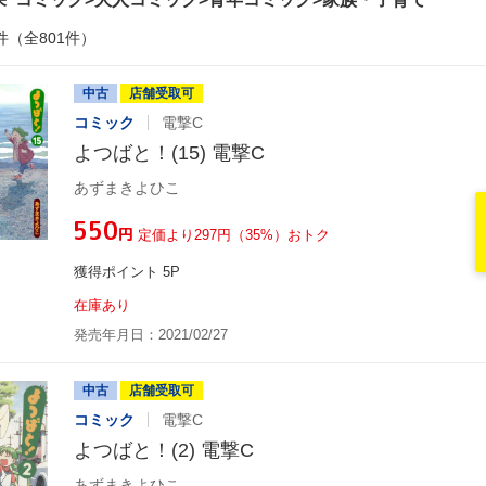
件（全801件）
中古
店舗受取可
コミック
電撃C
よつばと！(15) 電撃C
あずまきよひこ
¥550
円
定価より297円（35%）おトク
獲得ポイント 5P
在庫あり
発売年月日：2021/02/27
中古
店舗受取可
コミック
電撃C
よつばと！(2) 電撃C
あずまきよひこ