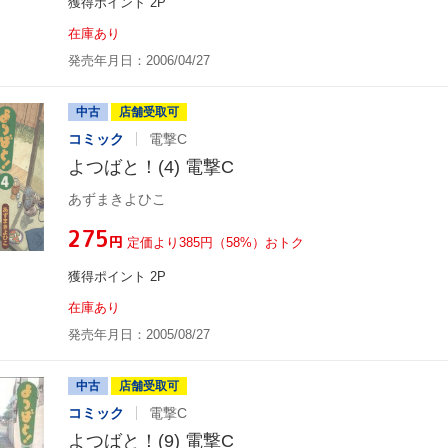
獲得ポイント 2P
在庫あり
発売年月日：2006/04/27
中古
店舗受取可
コミック
電撃C
よつばと！(4) 電撃C
あずまきよひこ
¥275
円
定価より385円（58%）おトク
獲得ポイント 2P
在庫あり
発売年月日：2005/08/27
中古
店舗受取可
コミック
電撃C
よつばと！(9) 電撃C