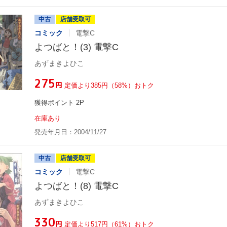
中古
店舗受取可
コミック
電撃C
よつばと！(3) 電撃C
あずまきよひこ
¥275
円
定価より385円（58%）おトク
獲得ポイント 2P
在庫あり
発売年月日：2004/11/27
中古
店舗受取可
コミック
電撃C
よつばと！(8) 電撃C
あずまきよひこ
¥330
円
定価より517円（61%）おトク