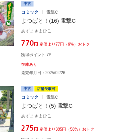
中古
コミック
電撃C
よつばと！(16) 電撃C
あずまきよひこ
¥770
円
定価より77円（9%）おトク
獲得ポイント 7P
在庫あり
発売年月日：2025/02/26
中古
店舗受取可
コミック
電撃C
よつばと！(5) 電撃C
あずまきよひこ
¥275
円
定価より385円（58%）おトク