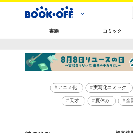
書籍
コミック
アニメ化
実写化コミック
天才
夏休み
全
検索結