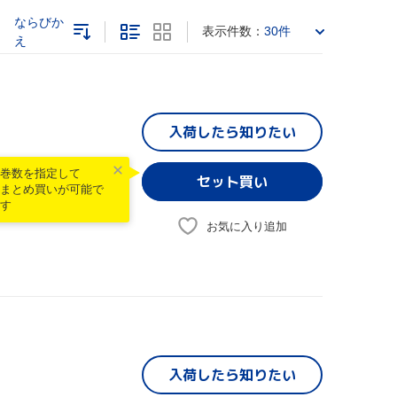
ならびか
表示件数：
30件
え
入荷したら
知りたい
巻数を指定して
まとめ買いが可能で
す
お気に入り追加
入荷したら
知りたい