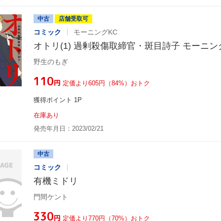
中古
店舗受取可
コミック
モーニングKC
オトリ(1) 過剰殺傷取締官・斑目詩子 モーニン
野生のもぎ
¥110
円
定価より605円（84%）おトク
獲得ポイント 1P
在庫あり
発売年月日：2023/02/21
中古
コミック
有機ミドリ
門間ケント
¥330
円
定価より770円（70%）おトク