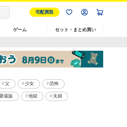
宅配買取
ゲーム
セット・まとめ買い
父
少女
恐怖
愛蔵版
地獄
夫婦