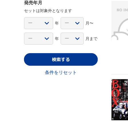
発売年月
セットは対象外となります
年
月〜
年
月まで
検索する
条件をリセット