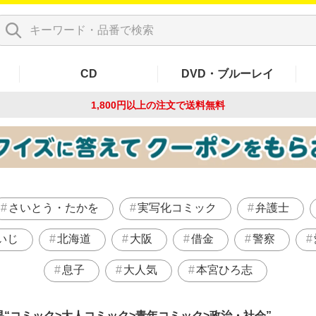
CD
DVD・ブルーレイ
1,800円以上の注文で
送料無料
さいとう・たかを
実写化コミック
弁護士
いじ
北海道
大阪
借金
警察
息子
大人気
本宮ひろ志
果
コミック>大人コミック>青年コミック>政治・社会