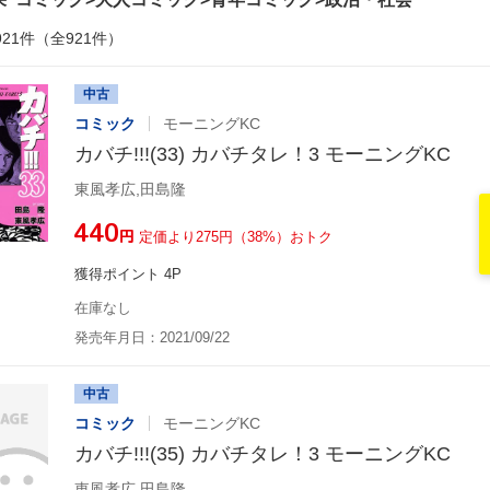
921件（全921件）
中古
コミック
モーニングKC
カバチ!!!(33) カバチタレ！3 モーニングKC
東風孝広,田島隆
¥440
円
定価より275円（38%）おトク
獲得ポイント 4P
在庫なし
発売年月日：2021/09/22
中古
コミック
モーニングKC
カバチ!!!(35) カバチタレ！3 モーニングKC
東風孝広,田島隆