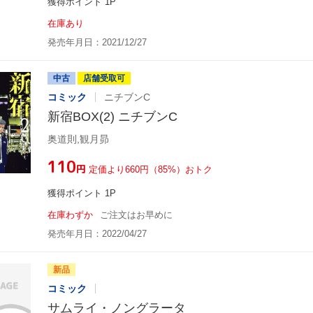
獲得ポイント 1P
在庫あり
発売年月日：2021/12/27
中古
店舗受取可
コミック
ニチブンC
新宿BOX(2) ニチブンC
奥道則,観月昴
¥110
円
定価より660円（85%）おトク
獲得ポイント 1P
在庫わずか
ご注文はお早めに
発売年月日：2022/04/27
新品
コミック
サムライ・ノングラータ