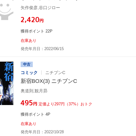
矢作俊彦,谷口ジロー
¥2,420
円
獲得ポイント 22P
在庫あり
発売年月日：2022/06/15
中古
コミック
ニチブンC
新宿BOX(3) ニチブンC
奥道則,観月昴
¥495
円
定価より297円（37%）おトク
獲得ポイント 4P
在庫あり
発売年月日：2022/10/28