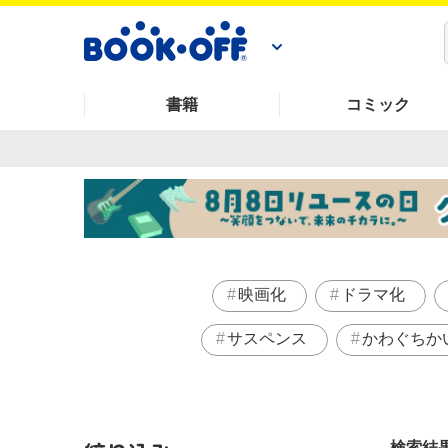
書籍
コミック
映画化
ドラマ化
サスペンス
かわぐちか
検索結