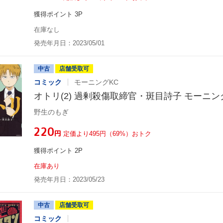
獲得ポイント 3P
在庫なし
発売年月日：2023/05/01
中古
店舗受取可
コミック
モーニングKC
オトリ(2) 過剰殺傷取締官・斑目詩子 モーニン
野生のもぎ
¥220
円
定価より495円（69%）おトク
獲得ポイント 2P
在庫あり
発売年月日：2023/05/23
中古
店舗受取可
コミック