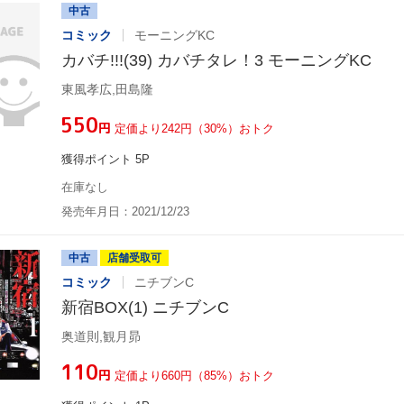
中古
コミック
モーニングKC
カバチ!!!(39) カバチタレ！3 モーニングKC
東風孝広,田島隆
¥550
円
定価より242円（30%）おトク
獲得ポイント 5P
在庫なし
発売年月日：2021/12/23
中古
店舗受取可
コミック
ニチブンC
新宿BOX(1) ニチブンC
奥道則,観月昴
¥110
円
定価より660円（85%）おトク