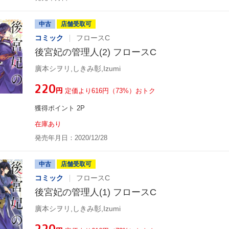
中古
店舗受取可
コミック
フロースC
後宮妃の管理人(2) フロースC
廣本シヲリ,しきみ彰,Izumi
¥220
円
定価より616円（73%）おトク
獲得ポイント 2P
在庫あり
発売年月日：2020/12/28
中古
店舗受取可
コミック
フロースC
後宮妃の管理人(1) フロースC
廣本シヲリ,しきみ彰,Izumi
¥220