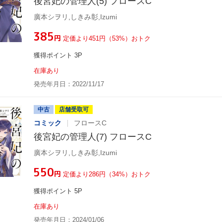
後宮妃の管理人(5) フロースC
廣本シヲリ,しきみ彰,Izumi
¥385
円
定価より451円（53%）おトク
獲得ポイント 3P
在庫あり
発売年月日：2022/11/17
中古
店舗受取可
コミック
フロースC
後宮妃の管理人(7) フロースC
廣本シヲリ,しきみ彰,Izumi
¥550
円
定価より286円（34%）おトク
獲得ポイント 5P
在庫あり
発売年月日：2024/01/06