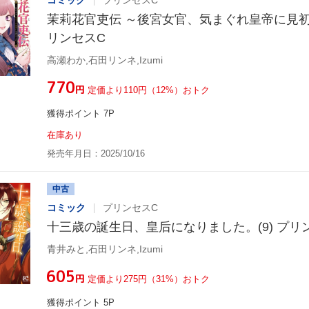
コミック
プリンセスC
茉莉花官吏伝 ～後宮女官、気まぐれ皇帝に見初め
リンセスC
高瀬わか,石田リンネ,Izumi
¥770
円
定価より110円（12%）おトク
獲得ポイント 7P
在庫あり
発売年月日：2025/10/16
中古
コミック
プリンセスC
十三歳の誕生日、皇后になりました。(9) プリ
青井みと,石田リンネ,Izumi
¥605
円
定価より275円（31%）おトク
獲得ポイント 5P