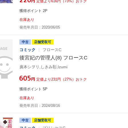
円
定価より616円（73%）おトク
獲得ポイント 2P
在庫あり
発売年月日：2020/06/05
中古
店舗受取可
コミック
フロースC
後宮妃の管理人(8) フロースC
廣本シヲリ,しきみ彰,Izumi
¥605
円
定価より231円（27%）おトク
獲得ポイント 5P
在庫あり
発売年月日：2024/08/16
中古
店舗受取可