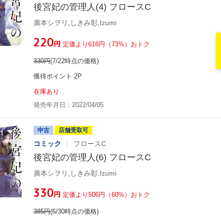
後宮妃の管理人(4) フロースC
廣本シヲリ,しきみ彰,Izumi
¥220
円
定価より616円（73%）おトク
330
円
(7/22時点の価格)
獲得ポイント 2P
在庫あり
発売年月日：2022/04/05
中古
店舗受取可
コミック
フロースC
後宮妃の管理人(6) フロースC
廣本シヲリ,しきみ彰,Izumi
¥330
円
定価より506円（60%）おトク
385
円
(6/30時点の価格)