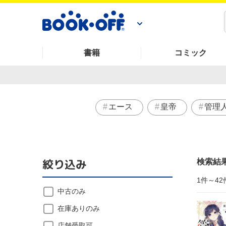
書籍
コミック
エース
皇帝
管理
絞り込み
検索結
1件～42
中古のみ
在庫ありのみ
店舗受取可