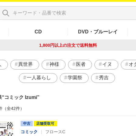
CD
DVD・ブルーレイ
1,800円以上の注文で
送料無料
人
異世界
神様
医者
イヌ
オ
一人暮らし
学園祭
秀吉
果
コミック Izumi
件（全42件）
中古
店舗受取可
コミック
フロースC