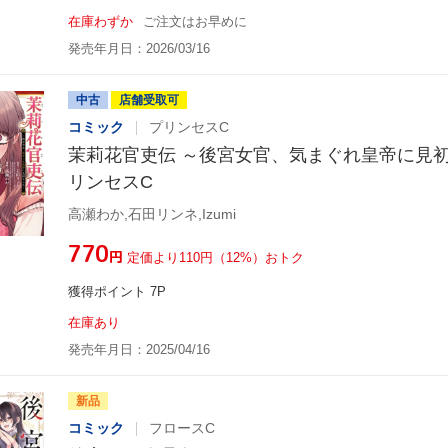
在庫わずか
ご注文はお早めに
発売年月日：2026/03/16
中古
店舗受取可
コミック
プリンセスC
茉莉花官吏伝 ～後宮女官、気まぐれ皇帝に見初め
リンセスC
高瀬わか,石田リンネ,Izumi
¥770
円
定価より110円（12%）おトク
獲得ポイント 7P
在庫あり
発売年月日：2025/04/16
新品
コミック
フロースC