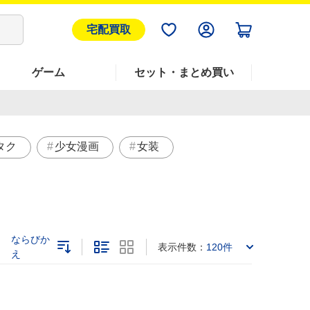
宅配買取
ゲーム
セット・まとめ買い
タク
少女漫画
女装
ならびか
表示件数：
120件
え