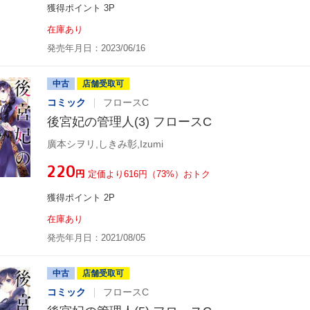
獲得ポイント 3P
在庫あり
発売年月日：2023/06/16
中古
店舗受取可
コミック
フロースC
後宮妃の管理人(3) フロースC
廣本シヲリ,しきみ彰,Izumi
¥220
円
定価より616円（73%）おトク
獲得ポイント 2P
在庫あり
発売年月日：2021/08/05
中古
店舗受取可
コミック
フロースC